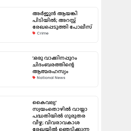
അർജുൻ ആയങ്കി
പിടിയിൽ; അറസ്റ്റ്
രേഖപ്പെടുത്തി പോലീസ്
Crime
’.ഒരു വാക്കിനപ്പുറം
ചിദംബരത്തിന്റെ
ആത്മരഹസ്യം
National News
കൈവല്യ’
സ്വയംതൊഴിൽ വായ്പാ
പദ്ധതിയിൽ ഗുരുതര
വീഴ്ച; വിവരാവകാശ
രേഖയിൽ ഞെട്ടിക്കുന്ന