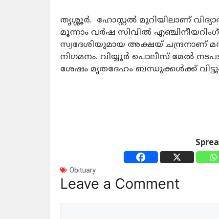
തൃശ്ശൂർ. ഹോസ്റ്റൽ മുറിയിലാണ് വിദ്
മൂന്നാം വർഷ സിവിൽ എഞ്ചിനീയറിംഗ് 
സ്വദേശിയുമായ അക്ഷയ് ചന്ദ്രനാണ് മര
നിഗമനം. വിയ്യൂർ പൊലീസ് മേൽ നടപടികൾ
ശേഷം മൃതദേഹം ബന്ധുക്കൾക്ക് വിട്ട
Spre
Obituary
Leave a Comment