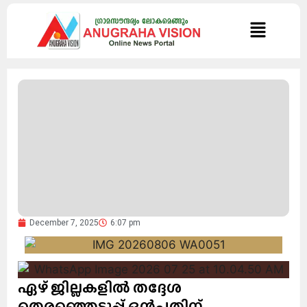
December 7, 2025
6:07 pm
ഏഴ് ജില്ലകളിൽ തദ്ദേശ
തെരഞ്ഞെടുപ്പ് ഒൻപതിന്