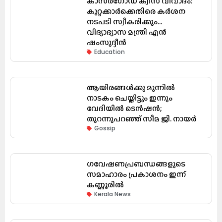
കാസർഗോഡ് ക്വിസ് വിവാദം:
കുറ്റക്കാർക്കെതിരെ കർശന
നടപടി സ്വീകരിക്കും…
വിദ്യാഭ്യാസ മന്ത്രി എൻ
ഷംസുദ്ദീൻ
Education
ആയിരങ്ങൾക്കു മുന്നിൽ
നാടകം ചെയ്തിട്ടും ഇന്നും
വേദിയിൽ ടെൻഷൻ;
തുറന്നുപറഞ്ഞ് സീമ ജി. നായർ
Gossip
ഗവേഷണപ്രബന്ധങ്ങളുടെ
സമാഹാരം പ്രകാശനം ഇന്ന്
കണ്ണൂരിൽ
Kerala News