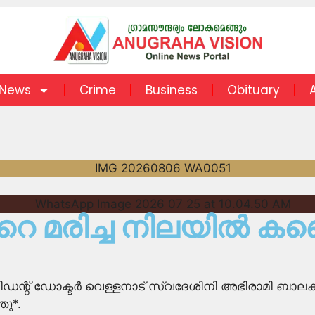
News
Crime
Business
Obituary
െ മരിച്ച നിലയിൽ കണ്ട
ന്റ് ഡോക്ടർ വെള്ളനാട് സ്വദേശിനി അഭിരാമി ബാലക
ഞു*.