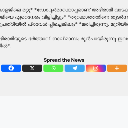
ോളജിലെ മറ്റു* *ഡോക്ടർമാക്കൊപ്പമാണ് അഭിരാമി വാടകയ്ക
ാമിയെ ഏറെനേരം വിളിച്ചിട്ടും* *തുറക്കാത്തതിനെ
യിൽ പ്രവേശിപ്പിച്ചെങ്കിലും* *മരിച്ചിരുന്നു. മുറിയി
ാമിയുടെ ഭർത്താവ്. നാല് മാസം മുൻപായിരുന്നു ഇ
ിൽ*.
Spread the News