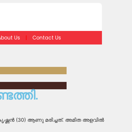
About Us
Contact Us
െത്തി.
ൃഷ്ണൻ (30) ആണു മരിച്ചത്. അമിത അളവിൽ