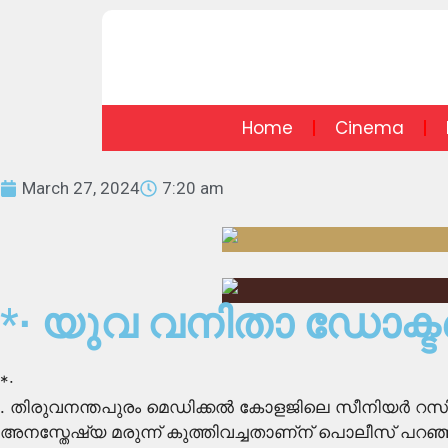
Home
Cinema
March 27, 2024
7:20 am
*∙ യുവ വനിതാ ഡോക്ടറ
*∙
. തിരുവനന്തപുരം മെഡിക്കൽ കോളജിലെ സീനിയർ റസിഡ
അനസ്തേഷ്യ മരുന്ന് കുത്തിവച്ചതാണ്ന് പൊലീസ് പറഞ്