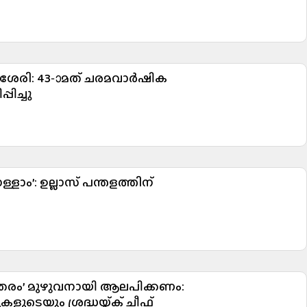
ശേരി: 43-ാമത് ചരമവാർഷിക
ിച്ചു
ളാം’: ഉല്ലാസ് പന്തളത്തിന്
മാതരം’ മുഴുവനായി ആലപിക്കണം:
ുടെയും ശ്രദ്ധയ്ക്ക് ചീഫ്