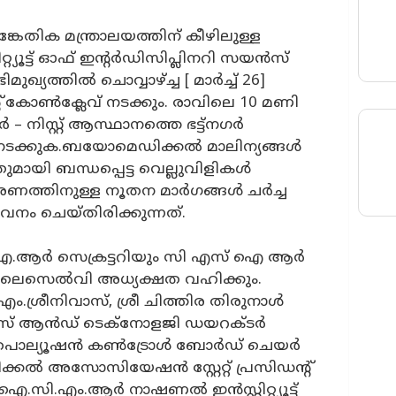
ങ്കേതിക മന്ത്രാലയത്തിന് കീഴിലുള്ള
്യൂട്ട് ഓഫ് ഇന്റര്‍ഡിസിപ്ലിനറി സയന്‍സ്
ുഖ്യത്തിൽ ചൊവ്വാഴ്ച്ച [ മാർച്ച് 26]
് കോണ്‍ക്ലേവ് നടക്കും. രാവിലെ 10 മണി
നിസ്റ്റ് ആസ്ഥാനത്തെ ഭട്ട്നഗര്‍
 നടക്കുക.ബയോമെഡിക്കൽ മാലിന്യങ്ങൾ
ുമായി ബന്ധപ്പെട്ട വെല്ലുവിളികൾ
കരണത്തിനുള്ള നൂതന മാർഗങ്ങൾ ചർച്ച
വനം ചെയ്തിരിക്കുന്നത്.
.ആര്‍ സെക്രട്ടറിയും സി എസ് ഐ ആർ
ൈസെല്‍വി അധ്യക്ഷത വഹിക്കും.
ശ്രീനിവാസ്, ശ്രീ ചിത്തിര തിരുനാള്‍
 സയന്‍സ് ആൻഡ് ടെക്നോളജി ഡയറക്ടര്‍
 പൊല്യൂഷന്‍ കൺട്രോള്‍ ബോര്‍ഡ് ചെയര്‍
്കല്‍ അസോസിയേഷന്‍ സ്റ്റേറ്റ് പ്രസിഡന്റ്
സി.എം.ആര്‍ നാഷണൽ ഇൻസ്റ്റിറ്റ്യൂട്ട്