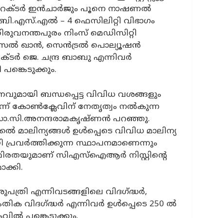
ര്‍ ഇന്‍ചാര്‍ജും പൂനെ നാഷണല്‍
ലെ ബി.എസ്.എല്‍ – 4 ഫെസിലിറ്റി വിഭാഗം
ിരുവനന്തപുരം നിംസ് മെഡിസിറ്റി
 ഖാന്‍, സെന്‍ട്രല്‍ പൊല്യൂഷന്‍
ടര്‍ ജെ. ചന്ദ്ര ബാബു എന്നിവര്‍
ങ്കെടുക്കും.
മായി ബന്ധപ്പെട്ട വിവിധ വശങ്ങളും
മെന്ന് കോൺക്ലേവിന് നേതൃത്വം നൽകുന്ന
ോ.സി.അനന്ദരാമകൃഷ്ണൻ പറഞ്ഞു.
മാലിന്യങ്ങൾ ഉൾപ്പെടെ വിവിധ മാലിന്യ
രവർത്തിക്കുന്ന സ്ഥാപനമാണെന്നും
ിരതയുമാണ് സിഎസ്ഐആർ നിസ്റ്റിൻ്റെ
ാക്കി.
പത്രി എന്നിവടങ്ങളിലെ വിദഗ്ദ്ധർ,
ിക വിദഗ്ദ്ധർ എന്നിവർ ഉൾപ്പെടെ 250 ൽ
ൽ പങ്കെടുക്കും.