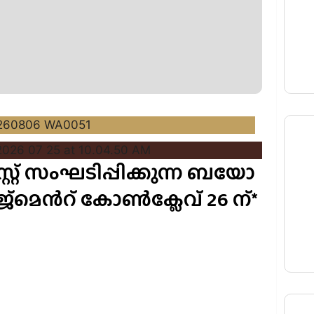
്റ് സംഘടിപ്പിക്കുന്ന ബയോ
േജ്മെന്‍റ് കോൺക്ലേവ് 26 ന്*