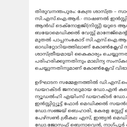
തിരുവനന്തപുരം: കേന്ദ്ര ശാസ്ത്ര – സാ
സി.എസ്.ഐ.ആര്‍.- നാഷണല്‍ ഇന്‍സ്റ്റിറ്റ
ആന്‍ഡ് ടെക്‌നോളജി(നിസ്റ്റ്) യുടെ ആഭിമ
ബയോമെഡിക്കല്‍ വേസ്റ്റ് മാനേജ്മെന്റ
മുതല്‍ പാപ്പനംകോട് സി.എസ്.ഐ.ആര്‍ – 
ഓഡിറ്റോറിയത്തിലാണ് കോണ്‍ക്ലേവ്
ശാസ്ത്രീയമായി കൈകാര്യം ചെയ്യുന്നത
പരിഹരിക്കുന്നതിനും മാലിന്യ സംസ്
ചെയ്യുന്നതിനുമാണ് കോൺക്ലേവ് വിഭാ
ഉദ്ഘാടന സമ്മേളനത്തിൽ ഡി.എസ്.ഐ
ഡയറക്ടര്‍ ജനറലുമായ ഡോ.എന്‍ കല
ന്യൂഡല്‍ഹി എയിംസ് ഡയറക്ടര്‍ ഡോ.എം.
ഇന്‍സ്റ്റിറ്റ്യൂട്ട് ഫോർ മെഡിക്കല്‍
ഡോ.സഞ്ജയ്‌ ബെഹാരി, കേരള സ്റ്റേറ്റ്
പേഴ്സണ്‍ ശ്രീകല എസ്, ഇന്ത്യന്‍ മെഡിക
ഡോ.ജോസഫ് ബെനാവെന്‍, നാഗ്പൂര്‍ ഐ.