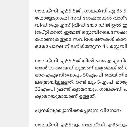
ഗാലക്‌സി എ55 5ജി, ഗാലക്‌സി എ 35
ഫോട്ടോഗ്രാഫി സവിശേഷതകൾ വാഗ്ദാന
വിഡിഐഎസ് (വീഡിയോ ഡിജിറ്റൽ 
(ഒപ്റ്റിക്കൽ ഇമേജ് സ്റ്റെബിലൈസേ
ഫോണുകളുടെ സവിശേഷതകൾ കാരണം
ഒരേപോലെ നിലനിർത്തുന്ന 4K സ്റ്റ
ഗാലക്‌സി എ55 5ജിയിൽ ഓഐഎസിനൊപ
അൾട്രാ-വൈഡിലുമാണ് ലഭ്യമെങ്കിൽ 
ഓഐഎസിനൊപ്പം 50എംപി മെയിനിലു
ലഭ്യമായിട്ടുള്ളത്. രണ്ടിലും 5എംപി മ
32എംപി ഫ്രണ്ട് ക്യാമറയും, ഗാലക്‌സി
ക്യാമറയുമായാണ് ഉള്ളത്.
പുനർവ്യാഖ്യാനിക്കപ്പെടുന്ന വിനോദം
ഗാലക്‌സി എ55വും ഗാലക്‌സി എ35വ