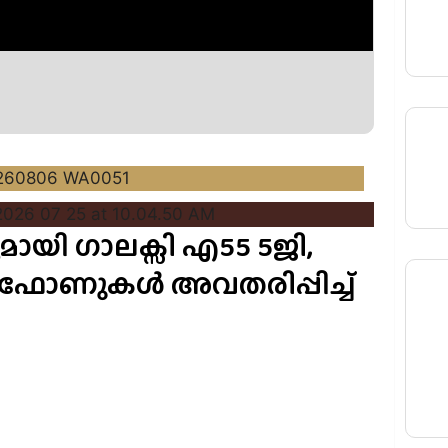
യി ഗാലക്സി എ55 5ജി,
ട്ട്ഫോണുകൾ അവതരിപ്പിച്ച്