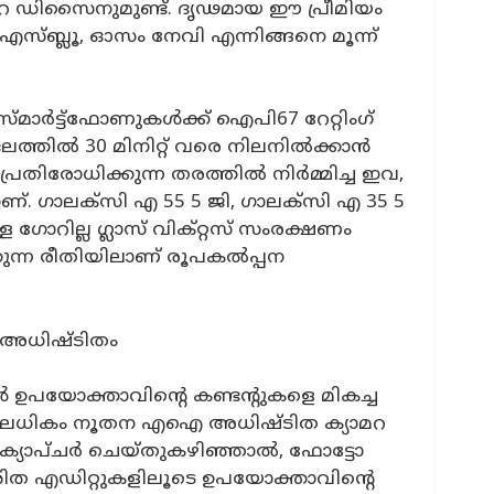
യാമറ ഡിസൈനുമുണ്ട്. ദൃഢമായ ഈ പ്രീമിയം
ലൂ, ഓസം നേവി എന്നിങ്ങനെ മൂന്ന്
മാർട്ട്ഫോണുകൾക്ക് ഐപി67 റേറ്റിംഗ്
ലത്തിൽ 30 മിനിറ്റ് വരെ നിലനിൽക്കാൻ
രതിരോധിക്കുന്ന തരത്തിൽ നിർമ്മിച്ച ഇവ,
. ഗാലക്‌സി എ 55 5 ജി, ഗാലക്‌സി എ 35 5
 ഗോറില്ല ഗ്ലാസ് വിക്‌റ്റസ് സംരക്ഷണം
ന്ന രീതിയിലാണ് രൂപകൽപ്പന
അധിഷ്ടിതം
 ഉപയോക്താവിൻ്റെ കണ്ടന്റുകളെ മികച്ച
്നിലധികം നൂതന എഐ അധിഷ്ടിത ക്യാമറ
്യാപ്‌ചർ ചെയ്‌തുകഴിഞ്ഞാൽ, ഫോട്ടോ
ശിത എഡിറ്റുകളിലൂടെ ഉപയോക്താവിന്റെ