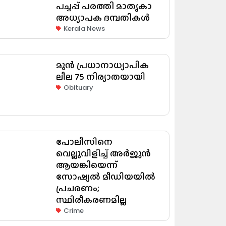
പച്ചപ്പ് പരത്തി മാതൃകാ
അധ്യാപക ദമ്പതികൾ
Kerala News
മുൻ പ്രധാനാധ്യാപിക
ലീല 75 നിര്യാതയായി
Obituary
പോലീസിനെ
വെല്ലുവിളിച്ച് അർജുൻ
ആയങ്കിയെന്ന്
സോഷ്യൽ മീഡിയയിൽ
പ്രചരണം;
സ്ഥിരീകരണമില്ല
Crime