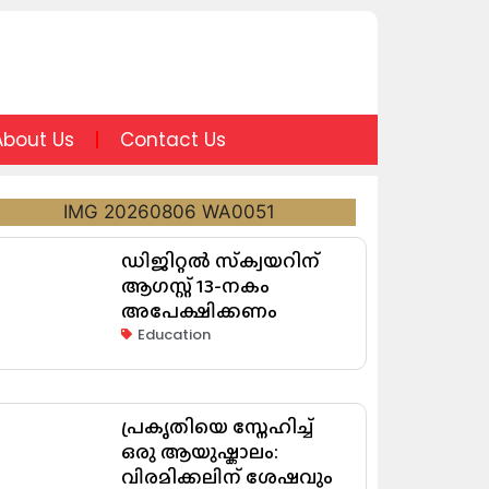
About Us
Contact Us
ഡിജിറ്റൽ സ്‌ക്വയറിന്
ആഗസ്റ്റ് 13-നകം
അപേക്ഷിക്കണം
Education
പ്രകൃതിയെ സ്നേഹിച്ച്
ഒരു ആയുഷ്കാലം:
വിരമിക്കലിന് ശേഷവും