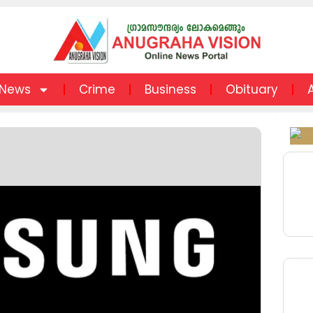
News
Crime
Business
Obituary