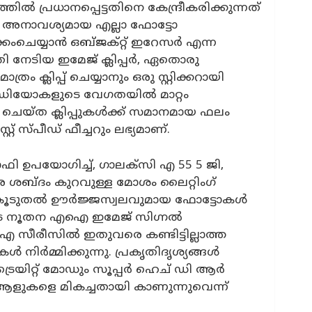
ത്തിൽ പ്രധാനപ്പെട്ടതിനെ കേന്ദ്രീകരിക്കുന്നത്
തെ അനാവശ്യമായ എല്ലാ ഫോട്ടോ
ംചെയ്യാൻ ഒബ്‌ജക്റ്റ് ഇറേസർ എന്ന
തി നേടിയ ഇമേജ് ക്ലിപ്പർ, ഏതൊരു
രം ക്ലിപ്പ് ചെയ്യാനും ഒരു സ്റ്റിക്കറായി
വീഡിയോകളുടെ വേഗതയിൽ മാറ്റം
 ചെയ്ത ക്ലിപ്പുകൾക്ക് സമാനമായ ഫലം
റ് സ്പീഡ് ഫീച്ചറും ലഭ്യമാണ്.
ാഫി ഉപയോഗിച്ച്, ഗാലക്‌സി എ 55 5 ജി,
െ ശബ്ദം കുറവുള്ള മോശം ലൈറ്റിംഗ്
ം കൂടുതൽ ഊർജ്ജസ്വലവുമായ ഫോട്ടോകൾ
യുടെ നൂതന എഐ ഇമേജ് സിഗ്നൽ
എ സീരീസിൽ ഇതുവരെ കണ്ടിട്ടില്ലാത്ത
ർമ്മിക്കുന്നു. പ്രകൃതിദൃശ്യങ്ങൾ
െയിറ്റ് മോഡും സൂപ്പർ ഹെച് ഡി ആർ
ആളുകളെ മികച്ചതായി കാണുന്നുവെന്ന്