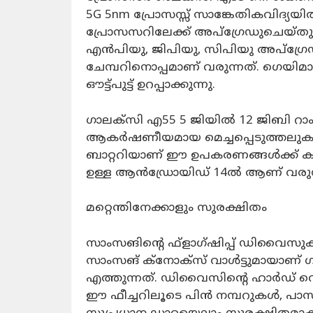
5G 5nm പ്രോസസ്സ് സാങ്കേതികവിദ്യയി
പ്രോസസറിലേക്ക് അപ്‌ഗ്രേഡുചെയ്
എൻപിയു, ജിപിയു, സിപിയു അപ്‌ഗ്രേ
ചേമ്പറിനൊപ്പമാണ് വരുന്നത്. ഗെയിമാ
ഔട്ട്‌പുട്ട് ഉറപ്പാക്കുന്നു.
ഗാലക്‌സി എ55 5 ജിയിൽ 12 ജിബി റാ
ആകർഷണീയമായ മെച്ചപ്പെടുത്തലുകളെല്
ബാറ്ററിയാണ് ഈ ഉപകരണങ്ങൾക്ക് ക
ഉള്ള ആൻഡ്രോയിഡ് 14ൽ ആണ് വരുന്
മറ്റെന്തിനേക്കാളും സുരക്ഷിതം
സാംസങിന്റെ ഫ്‌ളാഗ്ഷിപ്പ് ഡിവൈസുക
സാംസങ് ക്‌നോക്‌സ് വാള്‍ട്ടുമായാണ് ഗ
എത്തുന്നത്. ഡിവൈസിന്റെ ഹാര്‍ഡ് വെയര
ഈ ഫീച്ചറിലൂടെ പിന്‍ നമ്പറുകള്‍, 