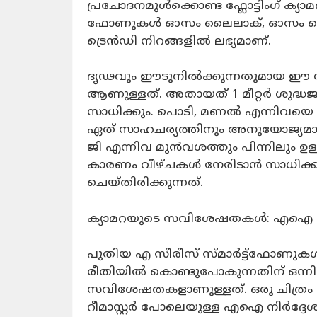
പ്രചോദനമുൾക്കൊണ്ട ഫ്ലോട്ടിംഗ് ക്
ഫോണുകൾ ഓസം ലൈലാക്, ഓസം ഐസ്ബ്
ട്രെൻഡി നിറങ്ങളിൽ ലഭ്യമാണ്.
ദൃഢവും ഈടുനിൽക്കുന്നതുമായ ഈ സ്
ആണുള്ളത്. അതായത് 1 മീറ്റർ ശുദ്ധജ
സാധിക്കും. പൊടി, മണൽ എന്നിവയെ പ്
ഏത് സാഹചര്യത്തിനും അനുയോജ്യമാണ്
ജി എന്നിവ മുൻവശത്തും പിന്നിലും ഉള്ള
കാരണം വീഴ്ചകൾ നേരിടാൻ സാധിക്കു
ചെയ്‌തിരിക്കുന്നത്.
ക്യാമറയുടെ സവിശേഷതകൾ: എഐ 
പുതിയ എ സീരീസ് സ്മാർട്ട്‌ഫോണുകൾ
രീതിയിൽ കൊണ്ടുപോകുന്നതിന് ഒന
സവിശേഷതകളാണുള്ളത്. ഒരു ചിത്രം ക
റീമാസ്റ്റർ പോലെയുള്ള എഐ നിർദ്ദേ