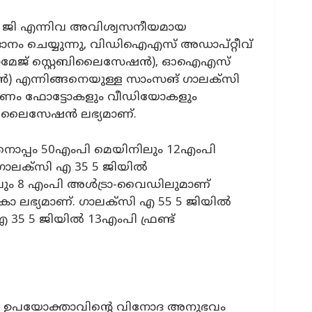
 5 ജി എന്നിവ അവിശ്വസനീയമായ
ം ചെയ്യുന്നു, വിഡിഐഎസ് അഡാപ്റ്റീവ്
ഇമേജ് സ്റ്റെബിലൈസേഷൻ), ഓഐഎസ്
ഷൻ) എന്നിങ്ങനെയുള്ള സാംസങ് ഗാലക്സി
 ഫോട്ടോകളും വീഡിയോകളും
െബിലൈസേഷൻ ലഭ്യമാണ്.
്പം 50എംപി മെയിനിലും 12എംപി
ഗാലക്‌സി എ 35 5 ജിയിൽ
ം 8 എംപി അൾട്രാ-വൈഡിലുമാണ്
ാക്രോ ലഭ്യമാണ്. ഗാലക്‌സി എ 55 5 ജിയിൽ
 എ 35 5 ജിയിൽ 13എംപി ഫ്രണ്ട്
ും ഉപയോക്താവിൻ്റെ വിനോദ അനുഭവം