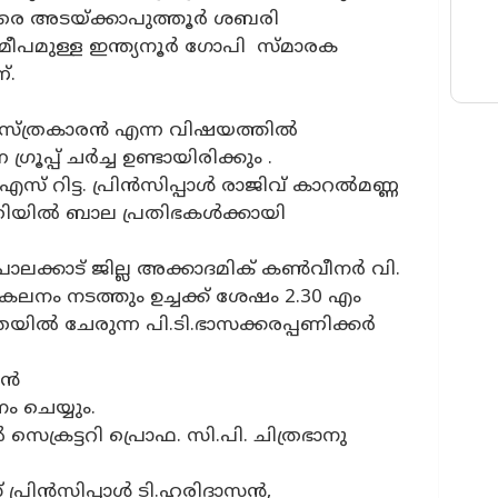
രെ അടയ്ക്കാപുത്തൂർ ശബരി
സമീപമുള്ള ഇന്ത്യനൂർ ഗോപി സ്മാരക
്.
ശാസ്ത്രകാരൻ എന്ന വിഷയത്തിൽ
രൂപ്പ് ചർച്ച ഉണ്ടായിരിക്കും .
് റിട്ട. പ്രിൻസിപ്പാൾ രാജിവ് കാറൽമണ്ണ
രീതിയിൽ ബാല പ്രതിഭകൾക്കായി
ലക്കാട് ജില്ല അക്കാദമിക് കൺവീനർ വി.
ം നടത്തും ഉച്ചക്ക് ശേഷം 2.30 എം
യിൽ ചേരുന്ന പി.ടി.ഭാസക്കരപ്പണിക്കർ
ാൻ
 ചെയ്യും.
െക്രട്ടറി പ്രൊഫ. സി.പി. ചിത്രഭാനു
 പ്രിൻസിപ്പാൾ ടി.ഹരിദാസൻ,