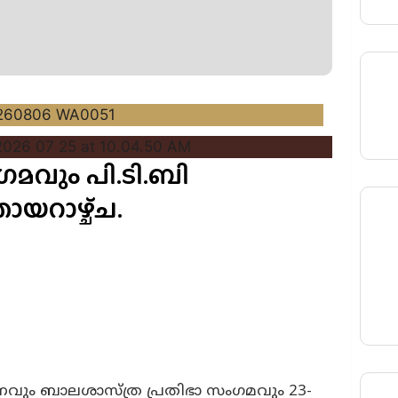
ഗമവും പി.ടി.ബി
യറാഴ്ച്ച.
ണവും
ബാലശാസ്ത്ര പ്രതിഭാ സംഗമവും 23-