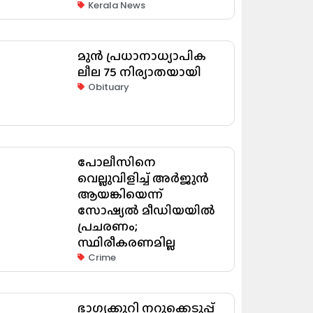
Kerala News
മുൻ പ്രധാനാധ്യാപിക
ലീല 75 നിര്യാതയായി
Obituary
പോലീസിനെ
വെല്ലുവിളിച്ച് അർജുൻ
ആയങ്കിയെന്ന്
സോഷ്യൽ മീഡിയയിൽ
പ്രചരണം;
സ്ഥിരീകരണമില്ല
Crime
ഭാഗ്യക്കുറി നറുക്കെടുപ്പ്