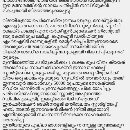
പ്രശ്‌നങ്ങള്‍ക്ക് പരിഹാരം കണ്ടെത്താന്‍ പ്രേരിപ്പിക്കുന്ന
ഈ മത്സരത്തിന്റെ നാലാം പതിപ്പില്‍ നാല് ടീമുകള്‍
മികച്ചതായി തിരഞ്ഞെടുക്കപ്പെട്ടു.
വിജയികളായ പെര്‍സെവിയ (ബെംഗളൂരു), നെക്സ്റ്റ്‌പ്ലേ.
എഐ (ഔറംഗബാദ്), പാരസ്പീക്ക് (ഗുരുഗ്രാം), പൃഥ്വി
രക്ഷക് (പാലമു) എന്നിവര്‍ക്ക് ഇന്‍കുബേഷന്‍ ഗ്രാന്റായി
ഒരു കോടി രൂപ ലഭിച്ചു. ഐഐടി ഡല്‍ഹിയുടെ
എഫ്‌ഐടിടി ലാബുകളില്‍ മെന്റര്‍ഷിപ്പ് പിന്തുണയോടെ
അവരുടെ പ്രോട്ടോടൈപ്പുകള്‍ സ്‌കെയിലബിള്‍
റിയല്‍വേള്‍ഡ് സൊല്യൂഷനുകളായി വികസിപ്പിക്കുന്നത്
തുടരും.
മുന്നിലെത്തിയ 20 ടീമുകള്‍ക്കും 1 ലക്ഷം രൂപ വീതം ക്യാഷ്
അവാര്‍ഡും സാംസങ് ഗലക്‌സി ഇസഡ് ഫഌപ്പ്
സ്മാര്‍ട്ട്‌ഫോണുകളും ലഭിച്ചു. കൂടാതെ രണ്ടു ടീമുകള്‍ക്ക്
വീതം ഒരു ലക്ഷം രൂപയുടെ ‘ഗുഡ്‌വില്‍ അവാര്‍ഡും യങ്ങ്
ഇന്നവേറ്റര്‍ അവാര്‍ഡും 50000 രൂപയുടെ സോഷ്യല്‍
മീഡിയ ചാമ്പ്യന്‍ പുരസ്‌കാരങ്ങളും പ്രഖ്യാപിച്ചു.
പരിപാടിക്ക് പിന്തുണയായി സ്റ്റാര്‍ട്ട് അപ്പ് ഇന്ത്യ
(ഡിപിഐഐടി), ഇലക്ട്രോണിക്‌സ് ആന്‍ഡ്
ഇന്‍ഫര്‍മേഷന്‍ ടെക്‌നോളജി മന്ത്രാലയം സ്റ്റാര്‍ട്ട് അപ്പ്
ഹബ്, അടല്‍ ഇന്നവേഷന്‍ മിഷന്‍ (നീതി ആയോഗ്)
എന്നിവയുമായി സാംസങ് ദീര്‍ഘകാല സഹകരണം
ആരംഭിച്ചു.
ഇന്ത്യയുടെ എല്ലാ ഭാഗങ്ങളിലും നിന്നുള്ള യുവതലമുറ