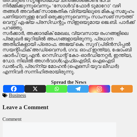
അവരുടെ സൃഷ്ടിപരമായ ചിന്തകള്‍കൊണ്ട് ഭാവി
നിര്‍മ്മിക്കുന്നുവെന്നും ‘സോള്‍വ് ഫോര്‍ ടുമാറോ’ വഴി
തങ്ങള്‍ അവര്‍ക്ക് സാങ്കേതിക വിദ്യയിലൂടെ മികച്ച സമൂഹം
പണിയാനുള്ള വേദി ഒരുക്കുന്നുവെന്നും സാംസങ് സൗത്ത്
വെസ്റ്റ് ഏഷ്യ പ്രസിഡന്റും സിഇഒയുമായ ജെ.ബി. പാര്‍ക്ക്
പറഞ്ഞു.
സര്‍ക്കാര്‍, അക്കാദമിക് മേഖല, വ്യവസായ രംഗങ്ങളിലെ
പ്രമുഖര്‍ ജൂറിയില്‍ അംഗങ്ങളായിരുന്നു. പ്രധാന
അതിഥികളായി പ്രൊഫ. അജയ് കെ. സൂദ് (പ്രിന്‍സിപ്പല്‍
സയന്റിഫിക് അഡ്‌വൈസര്‍, ഗവ. ഓഫ് ഇന്ത്യ), ഷോംബി
ഷാര്‍പ് (യു.എന്‍. റെസിഡന്റ് കോ–ഓര്‍ഡിനേറ്റര്‍, ഇന്ത്യ),
ഡോ. നിഖില്‍ അഗര്‍വാള്‍(എഫ്‌ഐടിടി, ഐഐടി
ഡല്‍ഹി), പ്രഗ്‌ന്യ മോഹന്‍ (ഐഒസി യുവ ലീഡര്‍)
എന്നിവര്‍ സന്നിഹിതരായിരുന്നു.
Spread the News
Business
Leave a Comment
Comment