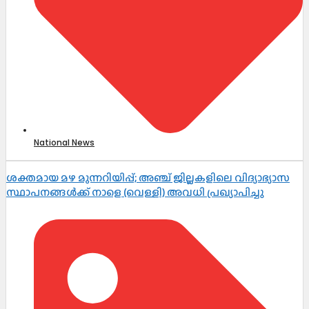
National News
ശക്തമായ മഴ മുന്നറിയിപ്പ്; അഞ്ച് ജില്ലകളിലെ വിദ്യാഭ്യാസ
സ്ഥാപനങ്ങൾക്ക് നാളെ (വെള്ളി) അവധി പ്രഖ്യാപിച്ചു