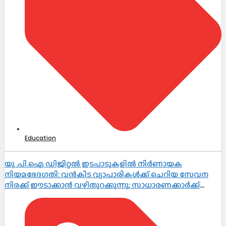
Education
യു .പി.ഐ ഡിജിറ്റൽ ഇടപാടുകളിൽ നിർണായക
നിയമഭേദഗതി: വൻകിട വ്യാപാരികൾക്ക് ചെറിയ സേവന
നിരക്ക് ഈടാക്കാൻ വഴിതുറക്കുന്നു; സാധാരണക്കാർക്ക്
പണമിടപാടുകൾ തുടർന്നും സൗജന്യം