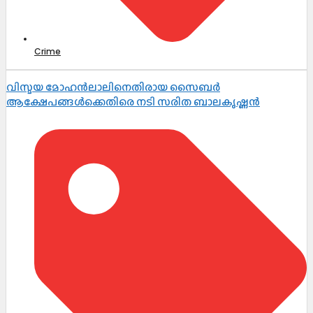
Crime
വിസ്മയ മോഹൻലാലിനെതിരായ സൈബർ
ആക്ഷേപങ്ങൾക്കെതിരെ നടി സരിത ബാലകൃഷ്ണൻ