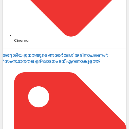
Cinema
തദ്ദേശീയ ജനതയുടെ അന്തർദേശീയ ദിനാചരണം*:
*സംസ്ഥാനതല ഉദ്ഘാടനം 9ന് എറണാകുളത്ത്