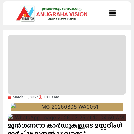
March 15, 2024
10:13 am
മുൻഗണനാ കാർഡുകളുടെ മസ്റ്ററിംഗ്
മാർച്ച് 15 മുതൽ 17 വരെ* *