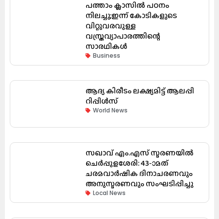
പത്താം ക്ലാസിൽ പഠനം
നിലച്ചു;ഇന്ന് കോടികളുടെ
വിറ്റുവരവുള്ള
വസ്ത്രവ്യാപാരത്തിന്റെ
സാരഥികൾ
Business
ആദ്യ കിരീടം ലക്ഷ്യമിട്ട് ആലപ്പി
റിപ്പിൾസ്
World News
സഖാവ് എം.എസ് സ്മരണയിൽ
ചെർപ്പുളശേരി: 43-ാമത്
ചരമവാർഷിക ദിനാചരണവും
അനുസ്മരണവും സംഘടിപ്പിച്ചു
Local News