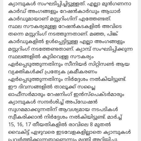
ക്യാമ്പുകൾ സംഘടിപ്പിച്ചിട്ടുള്ളത്. എല്ലാ മുൻഗണനാ
കാർഡ് അംഗങ്ങളും റേഷൻകാർഡും ആധാർ
കാർഡുമായാണ് മസ്റ്ററിംഗിന് എത്തേണ്ടത്.
സ്ഥല സൗകര്യമുള്ള റേഷൻകടകളിൽ അവിടെ
തന്നെ മസ്റ്ററിംഗ് നടത്തുന്നതാണ്. മഞ്ഞ, പിങ്ക്
കാർഡുകളിൽ ഉൾപ്പെട്ടിട്ടുള്ള എല്ലാ അംഗങ്ങളും
മസ്റ്ററിംഗ് നടത്തേണ്ടതാണ്. ക്യാമ്പ് സംഘടിപ്പിക്കുന്ന
സ്ഥലങ്ങളിൽ കുടിവെള്ള സൗകര്യം
ഏർപ്പെടുത്തുന്നതിനും സീനിയർ സിറ്റിസൺ ആയ
വ്യക്തികൾക്ക് പ്രത്യേക ക്രമീകരണം
ഏർപ്പെടുത്തുന്നതിനും നിർദ്ദേശം നൽകിയിട്ടുണ്ട്.
ഈ ദിവസങ്ങളിൽ താലൂക്ക് സപ്ലൈ
ഓഫീസർമാരും റേഷനിംഗ് ഇൻസ്‌പെക്ടർമാരും
ക്യാമ്പുകൾ സന്ദർശിച്ച് അപ്‌ഡേഷൻ
സുഗമമാക്കുന്നതിന് ആവശ്യമായ നടപടികൾ
സ്വീകരിക്കാൻ നിർദ്ദേശം നൽകിയിട്ടുണ്ട്. മാർച്ച്
15, 16, 17 തീയതികളിൽ രാവിലെ 8 മുതൽ
വൈകിട്ട് ഏഴുവരെ ഇടവേളകളില്ലാതെ ക്യാമ്പുകൾ
പ്രവർത്തിക്കുന്നതാണെന്നും മന്ത്രി അറിയിച്ചു.