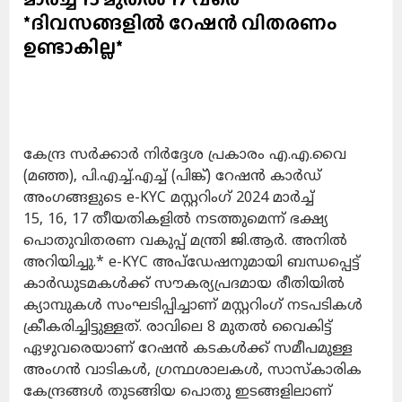
*ദിവസങ്ങളിൽ റേഷൻ വിതരണം
ഉണ്ടാകില്ല*
കേന്ദ്ര സർക്കാർ നിർദ്ദേശ പ്രകാരം എ.എ.വൈ
(മഞ്ഞ), പി.എച്ച്.എച്ച് (പിങ്ക്) റേഷൻ കാർഡ്
അംഗങ്ങളുടെ e-KYC മസ്റ്ററിംഗ് 2024 മാർച്ച്
15, 16, 17 തീയതികളിൽ നടത്തുമെന്ന് ഭക്ഷ്യ
പൊതുവിതരണ വകുപ്പ് മന്ത്രി ജി.ആർ. അനിൽ
അറിയിച്ചു.* e-KYC അപ്‌ഡേഷനുമായി ബന്ധപ്പെട്ട്
കാർഡുടമകൾക്ക് സൗകര്യപ്രദമായ രീതിയിൽ
ക്യാമ്പുകൾ സംഘടിപ്പിച്ചാണ് മസ്റ്ററിംഗ് നടപടികൾ
ക്രീകരിച്ചിട്ടുള്ളത്. രാവിലെ 8 മുതൽ വൈകിട്ട്
ഏഴുവരെയാണ് റേഷൻ കടകൾക്ക് സമീപമുള്ള
അംഗൻ വാടികൾ, ഗ്രന്ഥശാലകൾ, സാസ്‌കാരിക
കേന്ദ്രങ്ങൾ തുടങ്ങിയ പൊതു ഇടങ്ങളിലാണ്