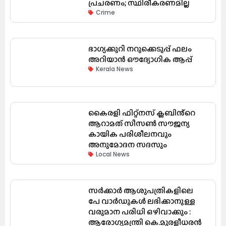
പ്രചരണം; സ്ഥിരീകരണമില്ല
Crime
ഭാഗ്യക്കുറി നറുക്കെടുപ്പ് ഫലം
അറിയാൻ ഔദ്യോഗിക ആപ്പ്
Kerala News
കൈരളി ഫിറ്റ്നസ് ക്ലബിൻ്റെ
ആറാമത് സീസൺ സൗജന്യ
കായിക പരിശീലനവും
അനുമോദന സദസും
Local News
സർക്കാർ ആശുപത്രികളിലെ
പേ വാർഡുകൾ ലഭിക്കാനുള്ള
വരുമാന പരിധി ഒഴിവാക്കും :
ആരോഗ്യമന്ത്രി കെ.മുരളീധരൻ