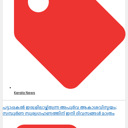
Kerala News
പട്ടാപ്പകൽ ഇരുളിലാഴ്ത്തുന്ന അപൂർവ ആകാശവിസ്മയം;
സമ്പൂർണ സൂര്യഗ്രഹണത്തിന് ഇനി ദിവസങ്ങൾ മാത്രം