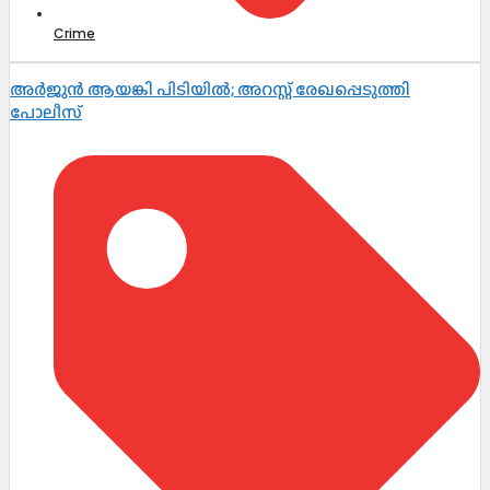
Crime
അർജുൻ ആയങ്കി പിടിയിൽ; അറസ്റ്റ് രേഖപ്പെടുത്തി
പോലീസ്