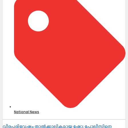
National News
വീരപരിവേഷം താൽക്കാലികമായ ഷോ; പോലീസിനെ