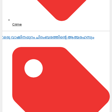
Crime
’.ഒരു വാക്കിനപ്പുറം ചിദംബരത്തിന്റെ ആത്മരഹസ്യം