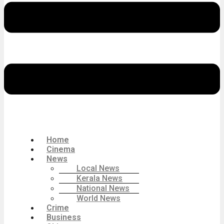
Home
Cinema
News
Local News
Kerala News
National News
World News
Crime
Business