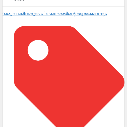
’.ഒരു വാക്കിനപ്പുറം ചിദംബരത്തിന്റെ ആത്മരഹസ്യം