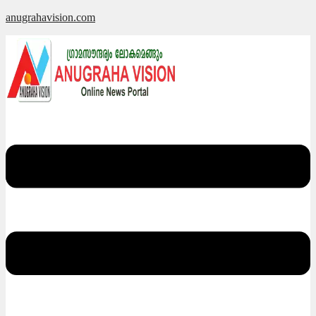
Skip
anugrahavision.com
to
content