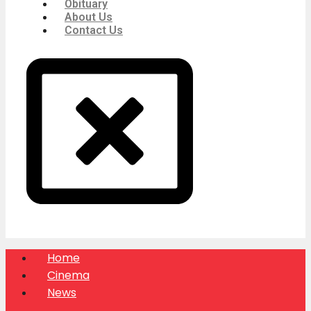
Obituary
About Us
Contact Us
Home
Cinema
News