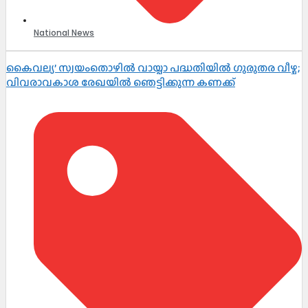
National News
കൈവല്യ’ സ്വയംതൊഴിൽ വായ്പാ പദ്ധതിയിൽ ഗുരുതര വീഴ്ച;
വിവരാവകാശ രേഖയിൽ ഞെട്ടിക്കുന്ന കണക്ക്