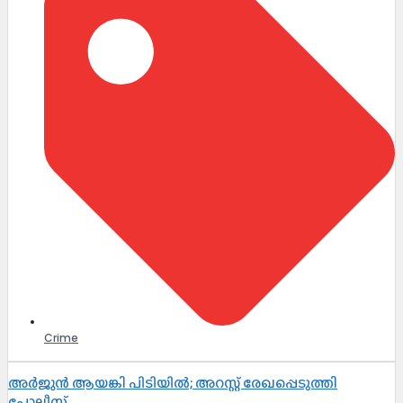
Crime
അർജുൻ ആയങ്കി പിടിയിൽ; അറസ്റ്റ് രേഖപ്പെടുത്തി
പോലീസ്