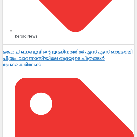
Kerala News
മഹേഷ് ബാബുവിന്റെ ജന്മദിനത്തിൽ എസ് എസ് രാജമൗലി
ചിത്രം ‘വാരണാസി’യിലെ രുദ്രയുടെ ചിത്രങ്ങൾ
പ്രേക്ഷകരിലേക്ക്