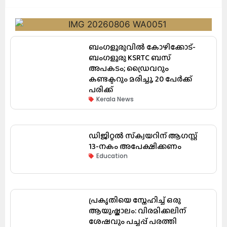
ബംഗളൂരുവിൽ കോഴിക്കോട്-
ബംഗളൂരു KSRTC ബസ്
അപകടം; ഡ്രൈവറും
കണ്ടക്ടറും മരിച്ചു, 20 പേർക്ക്
പരിക്ക്
Kerala News
ഡിജിറ്റൽ സ്‌ക്വയറിന് ആഗസ്റ്റ്
13-നകം അപേക്ഷിക്കണം
Education
പ്രകൃതിയെ സ്നേഹിച്ച് ഒരു
ആയുഷ്കാലം: വിരമിക്കലിന്
ശേഷവും പച്ചപ്പ് പരത്തി