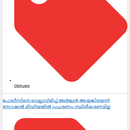
Obituary
പോലീസിനെ വെല്ലുവിളിച്ച് അർജുൻ ആയങ്കിയെന്ന്
സോഷ്യൽ മീഡിയയിൽ പ്രചരണം; സ്ഥിരീകരണമില്ല