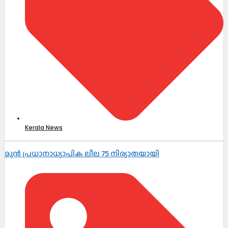
Kerala News
മുൻ പ്രധാനാധ്യാപിക ലീല 75 നിര്യാതയായി