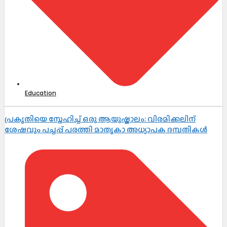
Education
പ്രകൃതിയെ സ്നേഹിച്ച് ഒരു ആയുഷ്കാലം: വിരമിക്കലിന്
ശേഷവും പച്ചപ്പ് പരത്തി മാതൃകാ അധ്യാപക ദമ്പതികൾ