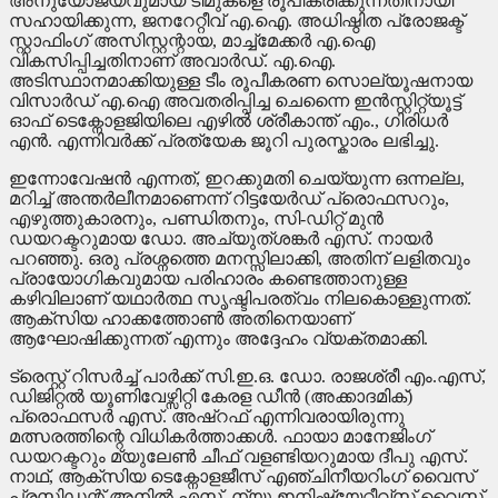
അനുയോജ്യവുമായ ടീമുകളെ രൂപീകരിക്കുന്നതിനായി
സഹായിക്കുന്ന, ജനറേറ്റീവ് എ.ഐ. അധിഷ്ഠിത പ്രോജക്ട്
സ്റ്റാഫിംഗ് അസിസ്റ്റന്റായ, മാച്ച്മേക്കർ എ.ഐ
വികസിപ്പിച്ചതിനാണ് അവാർഡ്. എ.ഐ.
അടിസ്ഥാനമാക്കിയുള്ള ടീം രൂപീകരണ സൊല്യൂഷനായ
വിസാർഡ് എ.ഐ അവതരിപ്പിച്ച ചെന്നൈ ഇൻസ്റ്റിറ്റ്യൂട്ട്
ഓഫ് ടെക്നോളജിയിലെ എഴിൽ ശ്രീകാന്ത് എം., ഗിരിധർ
എൻ. എന്നിവർക്ക് പ്രത്യേക ജൂറി പുരസ്കാരം ലഭിച്ചു.
ഇന്നോവേഷൻ എന്നത്, ഇറക്കുമതി ചെയ്യുന്ന ഒന്നല്ല,
മറിച്ച് അന്തർലീനമാണെന്ന് റിട്ടയേർഡ് പ്രൊഫസറും,
എഴുത്തുകാരനും, പണ്ഡിതനും, സി-ഡിറ്റ് മുൻ
ഡയറക്ടറുമായ ഡോ. അച്യുത്‌ശങ്കർ എസ്. നായർ
പറഞ്ഞു. ഒരു പ്രശ്നത്തെ മനസ്സിലാക്കി, അതിന് ലളിതവും
പ്രായോഗികവുമായ പരിഹാരം കണ്ടെത്താനുള്ള
കഴിവിലാണ് യഥാർത്ഥ സൃഷ്ടിപരത്വം നിലകൊള്ളുന്നത്.
ആക്സിയ ഹാക്കത്തോൺ അതിനെയാണ്
ആഘോഷിക്കുന്നത് എന്നും അദ്ദേഹം വ്യക്തമാക്കി.
ട്രെസ്റ്റ് റിസർച്ച് പാർക്ക് സി.ഇ.ഒ. ഡോ. രാജശ്രീ എം.എസ്,
ഡിജിറ്റൽ യൂണിവേഴ്സിറ്റി കേരള ഡീൻ (അക്കാദമിക്)
പ്രൊഫസർ എസ്. അഷ്റഫ് എന്നിവരായിരുന്നു
മത്സരത്തിന്റെ വിധികർത്താക്കൾ. ഫായാ മാനേജിംഗ്
ഡയറക്ടറും മ്യുലേൺ ചീഫ് വളണ്ടിയറുമായ ദീപു എസ്.
നാഥ്, ആക്സിയ ടെക്നോളജീസ് എഞ്ചിനീയറിംഗ് വൈസ്
പ്രസിഡന്റ് അനിൽ എസ്, ന്യൂ ഇനിഷ്യേറ്റീവ്സ് വൈസ്