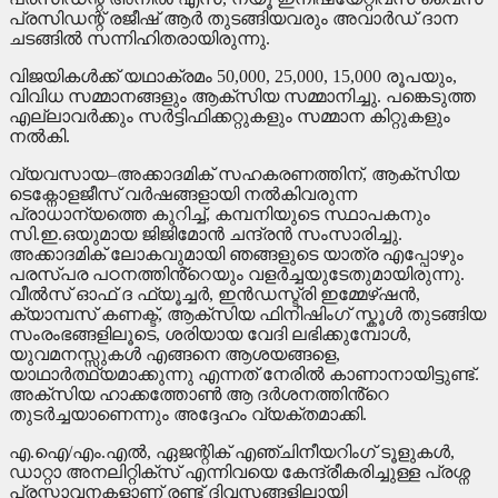
പ്രസിഡന്റ് രജീഷ് ആർ തുടങ്ങിയവരും അവാർഡ് ദാന
ചടങ്ങിൽ സന്നിഹിതരായിരുന്നു.
വിജയികൾക്ക് യഥാക്രമം 50,000, 25,000, 15,000 രൂപയും,
വിവിധ സമ്മാനങ്ങളും ആക്സിയ സമ്മാനിച്ചു. പങ്കെടുത്ത
എല്ലാവർക്കും സർട്ടിഫിക്കറ്റുകളും സമ്മാന കിറ്റുകളും
നൽകി.
വ്യവസായ–അക്കാദമിക് സഹകരണത്തിന്, ആക്സിയ
ടെക്നോളജീസ് വർഷങ്ങളായി നൽകിവരുന്ന
പ്രാധാന്യത്തെ കുറിച്ച്, കമ്പനിയുടെ സ്ഥാപകനും
സി.ഇ.ഒയുമായ ജിജിമോൻ ചന്ദ്രൻ സംസാരിച്ചു.
അക്കാദമിക് ലോകവുമായി ഞങ്ങളുടെ യാത്ര എപ്പോഴും
പരസ്പര പഠനത്തിൻ്റെയും വളർച്ചയുടേതുമായിരുന്നു.
വീൽസ് ഓഫ് ദ ഫ്യൂച്ചർ, ഇൻഡസ്ട്രി ഇമ്മേഴ്‌ഷൻ,
ക്യാമ്പസ് കണക്ട്, ആക്സിയ ഫിനിഷിംഗ് സ്കൂൾ തുടങ്ങിയ
സംരംഭങ്ങളിലൂടെ, ശരിയായ വേദി ലഭിക്കുമ്പോൾ,
യുവമനസ്സുകൾ എങ്ങനെ ആശയങ്ങളെ,
യാഥാർത്ഥ്യമാക്കുന്നു എന്നത് നേരിൽ കാണാനായിട്ടുണ്ട്.
അക്സിയ ഹാക്കത്തോൺ ആ ദർശനത്തിൻ്റെ
തുടർച്ചയാണെന്നും അദ്ദേഹം വ്യക്തമാക്കി.
എ.ഐ/എം.എൽ, ഏജന്റിക് എഞ്ചിനീയറിംഗ് ടൂളുകൾ,
ഡാറ്റാ അനലിറ്റിക്സ് എന്നിവയെ കേന്ദ്രീകരിച്ചുള്ള പ്രശ്ന
പ്രസ്താവനകളാണ് രണ്ട് ദിവസങ്ങളിലായി