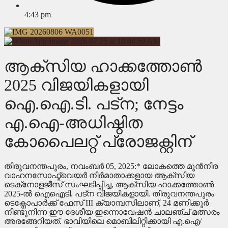
4:43 pm
ആക്സിയ ഹാക്കത്തോൺ
2025 വിജയികളായി
ഐ.ഐ.ടി. പട്ന; നേട്ടം
എ.ഐ-അധിഷ്ഠിത
കോപൈലറ്റ് പ്രോജക്റ്റിന്
തിരുവനന്തപുരം, നവംബർ 05, 2025:* ലോകത്തെ മുൻനിര
വാഹനസോഫ്ട്‍വെയർ നിർമാതാക്കളായ ആക്സിയ
ടെക്‌നോളജീസ് സംഘടിപ്പിച്ച, ആക്സിയ ഹാക്കത്തോൺ
2025-ൽ ഐഐടി. പട്ന വിജയികളായി. തിരുവനന്തപുരം
ടെക്നോപാർക്ക് ഫേസ് III ക്യാമ്പസിലാണ്, 24 മണിക്കൂർ
നീണ്ടുനിന്ന ഈ ദേശീയ ഇന്നൊവേഷൻ ചാലഞ്ച് മത്സരം
അരങ്ങേറിയത്. ഭാവിയിലെ മൊബിലിറ്റിക്കായി എ.ഐ/