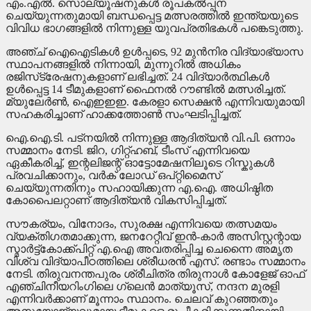
എം.എൽ. സൊല്യൂഷനുകൾ രൂപകൽപ്പന
ചെയ്യുന്നതുമായി ബന്ധപ്പെട്ട മത്സരത്തിൽ ഇന്ത്യയുടെ
വിവിധ ഭാഗങ്ങളിൽ നിന്നുള്ള യുവപ്രതിഭകൾ പങ്കെടുത്തു.
അഞ്ച് ഐഐടികൾ ഉൾപ്പടെ, 92 മുൻനിര വിദ്യാഭ്യാസ
സ്ഥാപനങ്ങളിൽ നിന്നായി, മുന്നൂറിൽ അധികം
രജിസ്‌ട്രേഷനുകളാണ് ലഭിച്ചത്. 24 വിദ്യാർത്ഥികൾ
ഉൾപ്പെട്ട 14 ടീമുകളാണ് ഫൈനൽ റൗണ്ടിൽ മത്സരിച്ചത്.
മ്യുലേർൺ, ഐഇഇഇ. കേരളാ സെക്ഷൻ എന്നിവയുമായി
സഹകരിച്ചാണ് ഹാക്കത്തോൺ സംഘടിപ്പിച്ചത്.
ഐ.ഐ.ടി. പട്നയിൽ നിന്നുള്ള ആദിത്യൻ വി.പി. ഒന്നാം
സമ്മാനം നേടി. ജിറ, ഗിറ്റ്‌ഹബ്, ടീംസ് എന്നിവയെ
ഏകീകരിച്ച്, ഇന്റലിജന്റ് ഓട്ടോമേഷനിലൂടെ റിസ്കുകൾ
പ്രവചിക്കാനും, വ‍ർക് ലോഡ് ഒപ്റ്റിമൈസ്
ചെയ്യുന്നതിനും സഹായിക്കുന്ന എ.ഐ. അധിഷ്ഠിത
കോപൈലറ്റാണ് ആദിത്യൻ വികസിപ്പിച്ചത്.
സൗകര്യം, വിനോദം, സുരക്ഷ എന്നിവയെ തത്സമയം
വ്യക്തിഗതമാക്കുന്ന, ജനറേറ്റീവ് ഇൻ-കാർ അസിസ്റ്റന്റായ
സ്മാർട്ട്കോക്ക്പിറ്റ് എ.ഐ അവതരിപ്പിച്ച ചെന്നൈ അമൃത
വിശ്വ വിദ്യാപീഠത്തിലെ ശ്രീധരൻ എസ്. രണ്ടാം സമ്മാനം
നേടി. തിരുവനന്തപുരം ശ്രീചിത്ര തിരുനാൾ കോളേജ് ഓഫ്
എഞ്ചിനീയറിംഗിലെ ഗ്ലെൻ മാത്യൂസ്, നന്ദന മുരളി
എന്നിവർക്കാണ് മൂന്നാം സ്ഥാനം. ചെലവ് കുറഞ്ഞതും