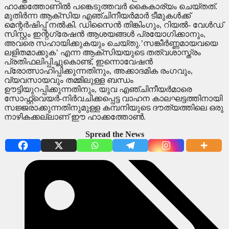
ഹാക്കത്തോണിൽ പങ്കെടുത്തവർ കൈകാര്യം ചെയ്തത്.
മുതിർന്ന ആക്സിയ എഞ്ചിനീയർമാർ ടീമുകൾക്ക്
മെന്റർഷിപ്പ് നൽകി. ഡിസൈൻ തിങ്കിംഗും, റിയൽ- വേൾഡ്
സിസ്റ്റം ഇന്റഗ്രേഷൻ ആശയങ്ങൾ പ്രയോഗിക്കാനും,
അവരെ സഹായിക്കുകയും ചെയ്തു.’സങ്കീർണ്ണമായവയെ
ലളിതമാക്കുക’ എന്ന ആക്സിയയുടെ തത്വശാസ്ത്രം
പ്രതിഫലിപ്പിച്ചുകൊണ്ട്, ഇന്നൊവേഷൻ
പ്രോത്സാഹിപ്പിക്കുന്നതിനും, അക്കാദമിക രംഗവും,
വ്യവസായവും തമ്മിലുള്ള ബന്ധം
ഊട്ടിയുറപ്പിക്കുന്നതിനും, യുവ എഞ്ചിനീയർമാരെ
സോഫ്റ്റ്‌വെയർ-നിർവചിക്കപ്പെട്ട വാഹന കാലഘട്ടത്തിനായി
സജ്ജരാക്കുന്നതിനുമുള്ള കമ്പനിയുടെ ദൗത്യത്തിലെ ഒരു
നാഴികക്കല്ലാണ് ഈ ഹാക്കത്തോൺ.
Spread the News