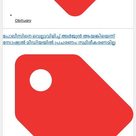
Obituary
പോലീസിനെ വെല്ലുവിളിച്ച് അർജുൻ ആയങ്കിയെന്ന്
സോഷ്യൽ മീഡിയയിൽ പ്രചരണം; സ്ഥിരീകരണമില്ല