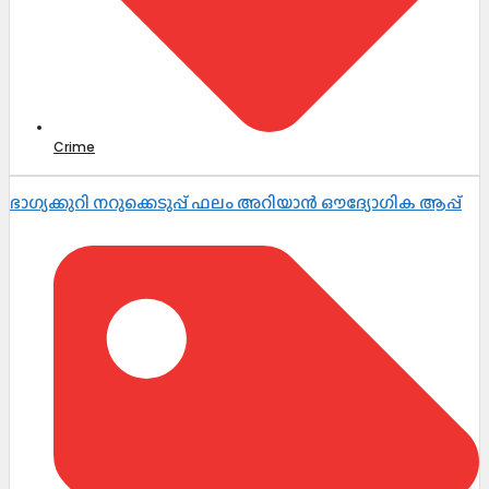
Crime
ഭാഗ്യക്കുറി നറുക്കെടുപ്പ് ഫലം അറിയാൻ ഔദ്യോഗിക ആപ്പ്