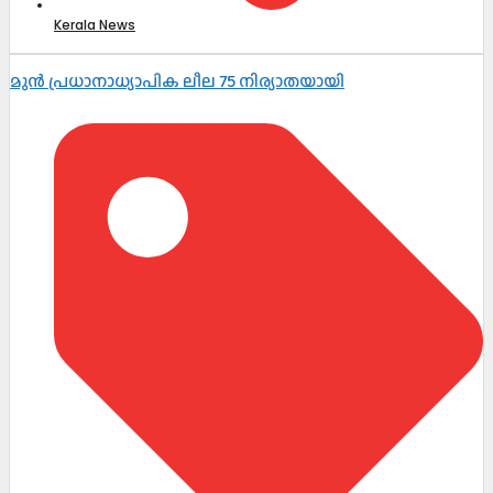
Kerala News
മുൻ പ്രധാനാധ്യാപിക ലീല 75 നിര്യാതയായി