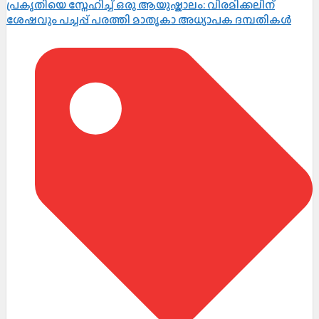
പ്രകൃതിയെ സ്നേഹിച്ച് ഒരു ആയുഷ്കാലം: വിരമിക്കലിന്
ശേഷവും പച്ചപ്പ് പരത്തി മാതൃകാ അധ്യാപക ദമ്പതികൾ