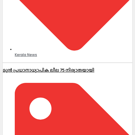
Kerala News
മുൻ പ്രധാനാധ്യാപിക ലീല 75 നിര്യാതയായി