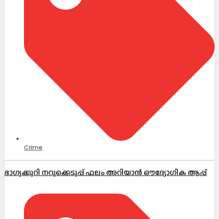
Crime
ഭാഗ്യക്കുറി നറുക്കെടുപ്പ് ഫലം അറിയാൻ ഔദ്യോഗിക ആപ്പ്