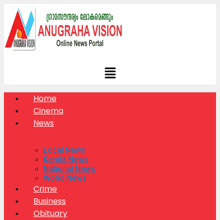
Skip
to
content
Home
Cinema
News
Local News
Kerala News
National News
World News
Crime
Business
Obituary