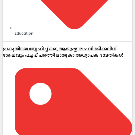
Education
പ്രകൃതിയെ സ്നേഹിച്ച് ഒരു ആയുഷ്കാലം: വിരമിക്കലിന്
ശേഷവും പച്ചപ്പ് പരത്തി മാതൃകാ അധ്യാപക ദമ്പതികൾ