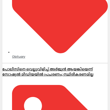
Obituary
പോലീസിനെ വെല്ലുവിളിച്ച് അർജുൻ ആയങ്കിയെന്ന്
സോഷ്യൽ മീഡിയയിൽ പ്രചരണം; സ്ഥിരീകരണമില്ല