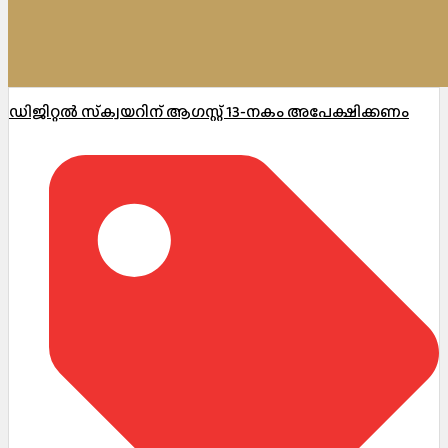
ഡിജിറ്റൽ സ്‌ക്വയറിന് ആഗസ്റ്റ് 13-നകം അപേക്ഷിക്കണം