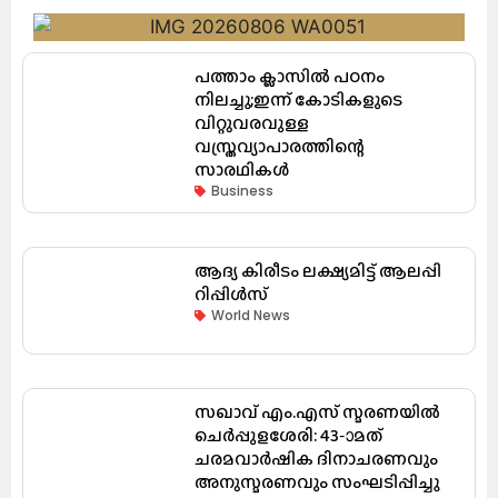
പത്താം ക്ലാസിൽ പഠനം
നിലച്ചു;ഇന്ന് കോടികളുടെ
വിറ്റുവരവുള്ള
വസ്ത്രവ്യാപാരത്തിന്റെ
സാരഥികൾ
Business
ആദ്യ കിരീടം ലക്ഷ്യമിട്ട് ആലപ്പി
റിപ്പിൾസ്
World News
സഖാവ് എം.എസ് സ്മരണയിൽ
ചെർപ്പുളശേരി: 43-ാമത്
ചരമവാർഷിക ദിനാചരണവും
അനുസ്മരണവും സംഘടിപ്പിച്ചു