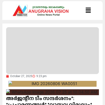
October 27, 2025
9:23 pm
അര്‍ജന്റീന ടീം സന്ദര്‍ശനം*:
*പ്രചാരണങ്ങള്‍* *വാസ്തവ വിരുദ്ധം*