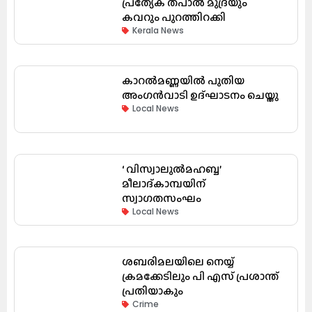
പ്രത്യേക തപാൽ മുദ്രയും
കവറും പുറത്തിറക്കി
Kerala News
കാറൽമണ്ണയിൽ പുതിയ
അംഗൻവാടി ഉദ്ഘാടനം ചെയ്തു
Local News
‘ വിസ്വാലുൽമഹബ്ബ’
മീലാദ്കാമ്പയിന്
സ്വാഗതസംഘം
Local News
ശബരിമലയിലെ നെയ്യ്
ക്രമക്കേടിലും പി എസ് പ്രശാന്ത്
പ്രതിയാകും
Crime