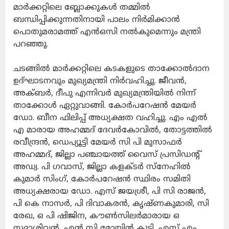
മാര്‍ക്കറ്റിലെ ബ്ലോക്കുകള്‍ തമ്മില്‍
ബന്ധിപ്പിക്കുന്നതിനായി പാലം നിര്‍മിക്കാന്‍
പൊതുമരാമത്ത് എന്‍ഒസി നല്‍കുമെന്നും മന്ത്രി
പറഞ്ഞു.
ചടങ്ങില്‍ മാര്‍ക്കറ്റിലെ കടകളുടെ താക്കോല്‍ദാന
ഉദ്ഘാടനവും മുഖ്യമന്ത്രി നിര്‍വഹിച്ചു. ജീവന്‍,
അക്ബര്‍, ദീപു എന്നിവര്‍ മുഖ്യമന്ത്രിയില്‍ നിന്ന്
താക്കോള്‍ ഏറ്റുവാങ്ങി. കോര്‍പറേഷന്‍ മേയര്‍
ഡോ. ബീന ഫിലിപ്പ് അധ്യക്ഷത വഹിച്ചു. എം എല്‍
എ മാരായ അഹമ്മദ് ദേവര്‍കോവില്‍, തോട്ടത്തില്‍
രവീന്ദ്രന്‍, ഡെപ്യൂട്ടി മേയര്‍ സി പി മുസാഫര്‍
അഹമ്മദ്, ജില്ലാ പഞ്ചായത്ത് വൈസ് പ്രസിഡന്റ്
അഡ്വ. പി ഗവാസ്, ജില്ലാ കളക്ടര്‍ സ്നേഹില്‍
കുമാര്‍ സിംഗ്, കോര്‍പറേഷന്‍ സ്ഥിരം സമിതി
അധ്യക്ഷരായ ഡോ. എസ് ജയശ്രീ, പി സി രാജന്‍,
പി കെ നാസര്‍, പി ദിവാകരന്‍, കൃഷ്ണകുമാരി, സി
രേഖ, ഒ പി ഷിജിന, കൗണ്‍സിലര്‍മാരായ ഒ
സദാശിവന്‍, എന്‍ സി മോയിന്‍ കുട്ടി, എസ് എം