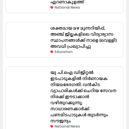
എറണാകുളത്ത്
National News
ശക്തമായ മഴ മുന്നറിയിപ്പ്;
അഞ്ച് ജില്ലകളിലെ വിദ്യാഭ്യാസ
സ്ഥാപനങ്ങൾക്ക് നാളെ (വെള്ളി)
അവധി പ്രഖ്യാപിച്ചു
Education
യു .പി.ഐ ഡിജിറ്റൽ
ഇടപാടുകളിൽ നിർണായക
നിയമഭേദഗതി: വൻകിട
വ്യാപാരികൾക്ക് ചെറിയ സേവന
നിരക്ക് ഈടാക്കാൻ
വഴിതുറക്കുന്നു;
സാധാരണക്കാർക്ക്
പണമിടപാടുകൾ തുടർന്നും
സൗജന്യം
National News