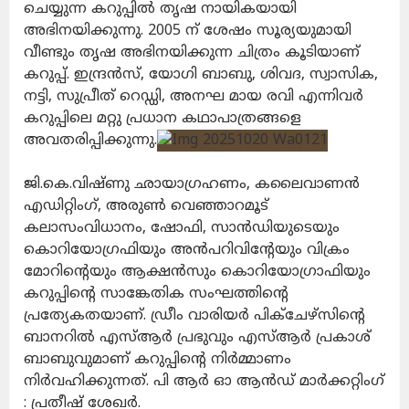
ചെയ്യുന്ന കറുപ്പിൽ തൃഷ നായികയായി
അഭിനയിക്കുന്നു. 2005 ന് ശേഷം സൂര്യയുമായി
വീണ്ടും തൃഷ അഭിനയിക്കുന്ന ചിത്രം കൂടിയാണ്
കറുപ്പ്. ഇന്ദ്രൻസ്, യോഗി ബാബു, ശിവദ, സ്വാസിക,
നട്ടി, സുപ്രീത് റെഡ്ഡി, അനഘ മായ രവി എന്നിവർ
കറുപ്പിലെ മറ്റു പ്രധാന കഥാപാത്രങ്ങളെ
അവതരിപ്പിക്കുന്നു.
ജി.കെ.വിഷ്ണു ഛായാഗ്രഹണം, കലൈവാണൻ
എഡിറ്റിംഗ്, അരുൺ വെഞ്ഞാറമൂട്
കലാസംവിധാനം, ഷോഫി, സാൻഡിയുടെയും
കൊറിയോഗ്രഫിയും അൻപറിവിന്റേയും വിക്രം
മോറിൻ്റെയും ആക്ഷൻസും കൊറിയോഗ്രാഫിയും
കറുപ്പിൻ്റെ സാങ്കേതിക സംഘത്തിൻ്റെ
പ്രത്യേകതയാണ്. ഡ്രീം വാരിയർ പിക്‌ചേഴ്‌സിൻ്റെ
ബാനറിൽ എസ്ആർ പ്രഭുവും എസ്ആർ പ്രകാശ്
ബാബുവുമാണ് കറുപ്പിന്റെ നിർമ്മാണം
നിർവഹിക്കുന്നത്. പി ആർ ഓ ആൻഡ് മാർക്കറ്റിംഗ്
: പ്രതീഷ് ശേഖർ.