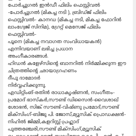
പോർച്ചുഗൽ ഇൻഡീ ഫിലിം ഫെസ്റ്റിവൽ
-പോർച്ചുഗൽ (മികച്ച നടി ), ബ്രിഡ്ജ് ഫിലിം
ഫെസ്റ്റിവൽ- കാനഡ (മികച്ച നടി, മികച്ച ഫോറിൻ
ലാംഗ്വേജ് സിനിമ), ഗ്രേറ്റ് മെസേജ് ഫിലിം
ഫെസ്റ്റിവൽ-
പൂനെ (മികച്ച നവാഗത സംവിധായകൻ)
എന്നിവയാണ് ലഭിച്ച പ്രധാന
അംഗീകാരങ്ങൾ.
ഹിഡൻ കളേഴ്സിന്റെ ബാനറിൽ നിർമ്മിക്കുന്ന ഈ
ചിത്രത്തിൻ്റെ ഛായാഗ്രഹണം
ദീപു ദാമോദർ
നിർവ്വഹിക്കുന്നു.
എഡിറ്റിംങ്-രതിൻ രാധാകൃഷ്ണൻ, സംഗീതം-
പ്രമോദ് ഭാസ്കർ,സൗണ്ട് ഡിസൈൻ-വൈശാഖ്
ശോഭൻ, സിങ്ക് സൗണ്ട്-വിഷ്ണു പ്രമോദ്,സൗണ്ട്
മിക്സിംഗ്-ബിജു പി. ജോസ്,മ്യൂസിക് പ്രൊഡക്ഷൻ-
നിഹിൽ ജിമ്മി,കളറിസ്റ്റ്-പ്രഹ്ലാദ്
പുത്തഞ്ചേരി,സൗണ്ട് മിക്സിംഗ്,മ്യൂസിക്