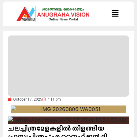
October 17, 2025
4:11 pm
ചലച്ചിത്രമേളകളിൽ തിളങ്ങിയ
ഹ്രസ്വചിത്രം “എ നൈഫ് ഇൻ ദി