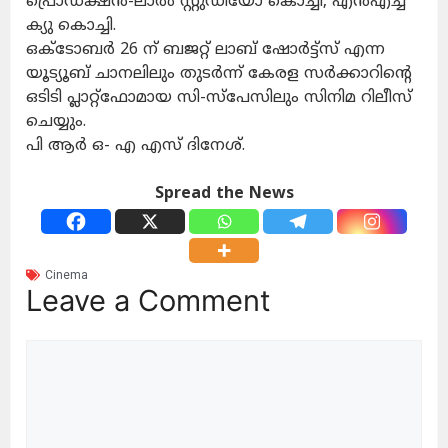
പ്രൊഡക്ഷൻ-ലാൽ സ്റ്റുഡിയോ കൊച്ചി, എൻഎച്ച്
ക്യു കൊച്ചി.
ഒക്ടോബർ 26 ന് ബജറ്റ് ലാബ് ഷോർട്ട്സ് എന്ന
യൂട്യൂബ് ചാനലിലും തുടർന്ന് കേരള സർക്കാറിൻ്റെ
ഒടിടി പ്ലാറ്റ്ഫോമായ സി-സ്പേസിലും സിനിമ റിലീസ്
ചെയ്യും.
പി ആർ ഒ- എ എസ് ദിനേശ്.
Spread the News
Cinema
Leave a Comment