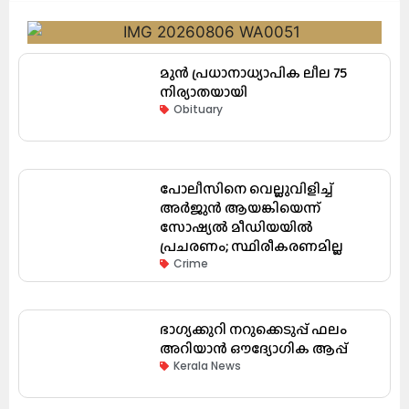
മുൻ പ്രധാനാധ്യാപിക ലീല 75
നിര്യാതയായി
Obituary
പോലീസിനെ വെല്ലുവിളിച്ച്
അർജുൻ ആയങ്കിയെന്ന്
സോഷ്യൽ മീഡിയയിൽ
പ്രചരണം; സ്ഥിരീകരണമില്ല
Crime
ഭാഗ്യക്കുറി നറുക്കെടുപ്പ് ഫലം
അറിയാൻ ഔദ്യോഗിക ആപ്പ്
Kerala News