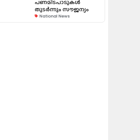
പണമിടപാടുകൾ
തുടർന്നും സൗജന്യം
National News