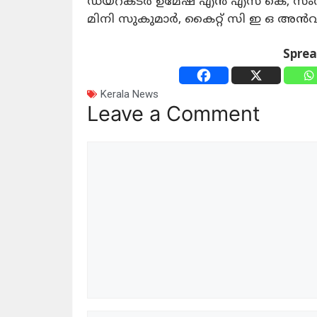
ഡയറക്ടർ ഉമേഷ്‌ എൻ എസ് കെ, സ
മിനി സുകുമാർ, കൈറ്റ് സി ഇ ഒ അൻവർ
Spre
Kerala News
Leave a Comment