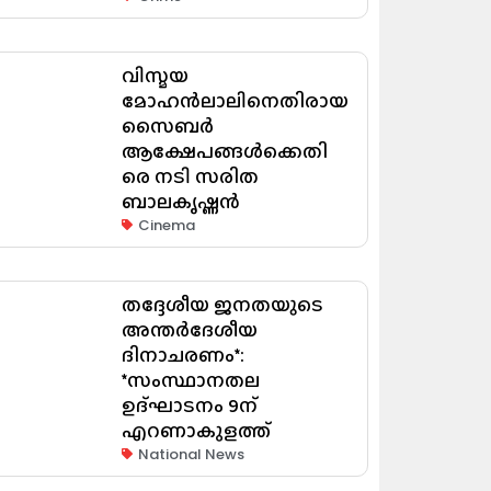
വിസ്മയ
മോഹൻലാലിനെതിരായ
സൈബർ
ആക്ഷേപങ്ങൾക്കെതി
രെ നടി സരിത
ബാലകൃഷ്ണൻ
Cinema
തദ്ദേശീയ ജനതയുടെ
അന്തർദേശീയ
ദിനാചരണം*:
*സംസ്ഥാനതല
ഉദ്ഘാടനം 9ന്
എറണാകുളത്ത്
National News