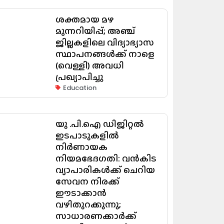
ശക്തമായ മഴ
മുന്നറിയിപ്പ്; അഞ്ച്
ജില്ലകളിലെ വിദ്യാഭ്യാസ
സ്ഥാപനങ്ങൾക്ക് നാളെ
(വെള്ളി) അവധി
പ്രഖ്യാപിച്ചു
Education
യു .പി.ഐ ഡിജിറ്റൽ
ഇടപാടുകളിൽ
നിർണായക
നിയമഭേദഗതി: വൻകിട
വ്യാപാരികൾക്ക് ചെറിയ
സേവന നിരക്ക്
ഈടാക്കാൻ
വഴിതുറക്കുന്നു;
സാധാരണക്കാർക്ക്