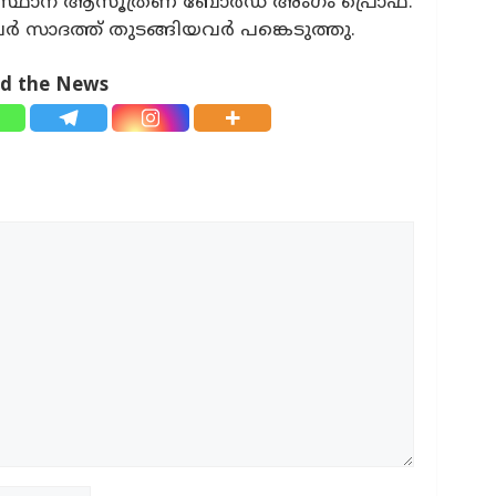
ംസ്ഥാന ആസൂത്രണ ബോർഡ് അംഗം പ്രൊഫ.
 സാദത്ത് തുടങ്ങിയവർ പങ്കെടുത്തു.
ad the News