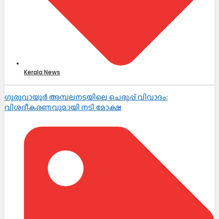
Kerala News
ഗുരുവായൂർ അമ്പലനടയിലെ ചെരുപ്പ് വിവാദം:
വിശദീകരണവുമായി നടി മോക്ഷ