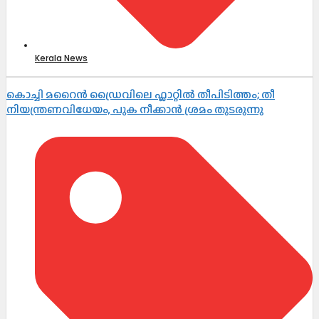
Kerala News
കൊച്ചി മറൈൻ ഡ്രൈവിലെ ഫ്ലാറ്റിൽ തീപിടിത്തം; തീ
നിയന്ത്രണവിധേയം, പുക നീക്കാൻ ശ്രമം തുടരുന്നു