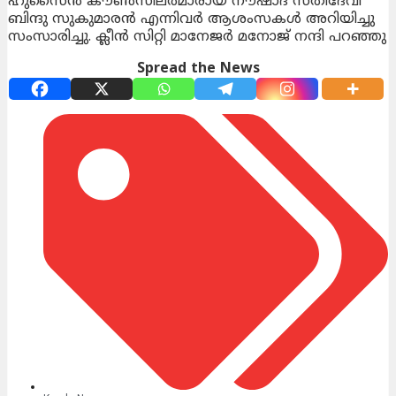
ഹുസൈൻ കൗൺസിലർമാരായ നൗഷാദ് സതിദേവി
ബിന്ദു സുകുമാരൻ എന്നിവർ ആശംസകൾ അറിയിച്ചു
സംസാരിച്ചു. ക്ലീൻ സിറ്റി മാനേജർ മനോജ്‌ നന്ദി പറഞ്ഞു
Spread the News