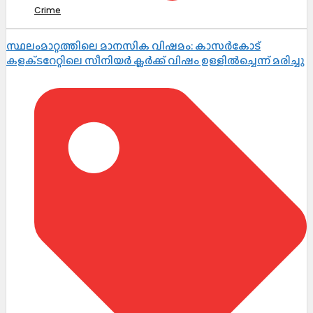
Crime
സ്ഥലംമാറ്റത്തിലെ മാനസിക വിഷമം: കാസർകോട്
കളക്‌ടറേറ്റിലെ സീനിയർ ക്ലർക്ക് വിഷം ഉള്ളിൽച്ചെന്ന് മരിച്ചു