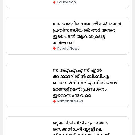
Education
കേരളത്തിലെ കോഴി കർഷകർ
പ്രതിസന്ധിയിൽ; അടിയന്തര
ഇടപെടൽ ആവശ്യപ്പെട്ട്
കർഷകർ
Kerala News
സി.ഐ.എ.എസ്.എൽ
അക്കാദമിയിൽ ബി.ബി.എ
ഓണേഴ്സ് ഇൻ ഏവിയേഷൻ
മാനേജ്മെന്റ്: പ്രവേശനം
ഈമാസം 12 വരെ
National News
തൃക്കടീരി പി ടി എം ഹയർ
സെക്കൻഡറി സ്കൂളിലെ