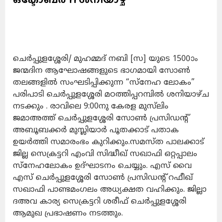
ചെർപ്പുളശ്ശേരി/ മുഹമ്മദ് നബി [സ] യുടെ 1500ാം
ജന്മദിന ആഘോഷങ്ങളുടെ ഭാഗമായി സോൺ
തലങ്ങളിൽ സംഘടിപ്പിക്കുന്ന “സ്നേഹ ലോകം”
പരിപാടി ചെർപ്പുളശ്ശേരി മഠത്തിപ്പറമ്പിൽ ശനിയാഴ്ച
നടക്കും . രാവിലെ 9:00നു കേരള മുസ്‌ലിം
ജമാഅത്ത് ചെർപ്പുളശ്ശേരി സോൺ പ്രസിഡന്റ്
അബൂബക്കർ മുസ്ലിയാർ പൂതക്കാട് പതാക
ഉയർത്തി സമാരംഭം കുറിക്കും.സമസ്ത പാലക്കാട്
ജില്ല സെക്രട്ടറി എംവി സിദ്ധീഖ് സഖാഫി ഒറ്റപ്പാലം
സ്നേഹലോകം ഉദ്ഘാടനം ചെയ്യും. എസ് വൈ
എസ് ചെർപ്പുളശ്ശേരി സോൺ പ്രസിഡന്റ് റഫീഖ്
സഖാഫി പാണ്ടമംഗലം അധ്യക്ഷത വഹിക്കും. ജില്ലാ
ദഅവ കാര്യ സെക്രട്ടറി ശരീഫ് ചെർപ്പുളശ്ശേരി
ആമുഖ പ്രഭാഷണം നടത്തും.