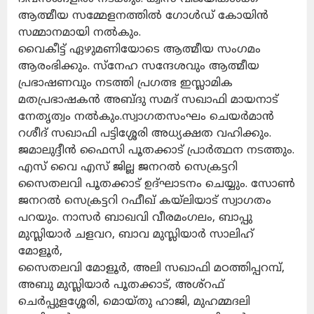
ആത്മീയ സമ്മേളനത്തിൽ ഗോൾഡ് കോയിൻ
സമ്മാനമായി നൽകും.
വൈകീട്ട് ഏഴുമണിയോടെ ആത്മീയ സംഗമം
ആരംഭിക്കും. സ്നേഹ സന്ദേശവും ആത്മീയ
പ്രഭാഷണവും നടത്തി പ്രഗത്ഭ ഇസ്ലാമിക
മതപ്രഭാഷകൻ അബ്ദു സമദ് സഖാഫി മായനാട്
നേതൃത്വം നൽകും.സ്വാഗതസംഘം ചെയർമാൻ
റശീദ് സഖാഫി പട്ടിശ്ശേരി അധ്യക്ഷത വഹിക്കും.
ജമാലുദ്ദീൻ ഫൈസി പൂതക്കാട് പ്രാർത്ഥന നടത്തും.
എസ് വൈ എസ് ജില്ല ജനറൽ സെക്രട്ടറി
സൈതലവി പൂതക്കാട് ഉദ്ഘാടനം ചെയ്യും. സോൺ
ജനറൽ സെക്രട്ടറി റഫീഖ് കയ്ലിയാട്⁩ സ്വാഗതം
പറയും. നാസർ ബാഖവി വീരമംഗലം, ബാപ്പു
മുസ്ലിയാർ ചളവറ, ബാവ മുസ്ലിയാർ സാലിഹ്
മോളൂർ,
സൈതലവി മോളൂർ, അലി സഖാഫി മഠത്തിപ്പറമ്പ്,
അബു മുസ്ലിയാർ പൂതക്കാട്, അശ്റഫ്
ചെർപ്പുളശ്ശേരി, മൊയ്തു ഹാജി, മുഹമ്മദലി