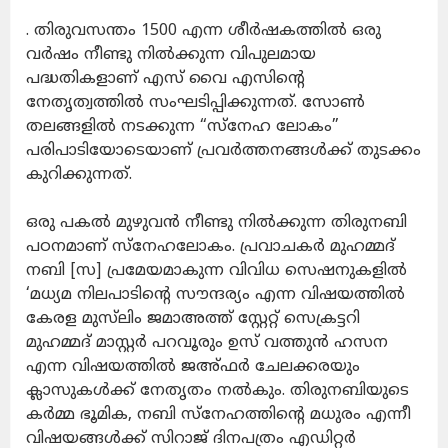
. തിരുവസന്തം 1500 എന്ന ശീർഷകത്തിൽ ഒരു
വർഷം നീണ്ടു നിൽക്കുന്ന വിപുലമായ
പദ്ധതികളാണ് എസ് വൈ എസിന്റെ
നേതൃത്വത്തിൽ സംഘടിപ്പിക്കുന്നത്. സോൺ
തലങ്ങളിൽ നടക്കുന്ന “സ്നേഹ ലോകം”
പരിപാടിയോടെയാണ് പ്രവർത്തനങ്ങൾക്ക് തുടക്കം
കുറിക്കുന്നത്.
ഒരു പകൽ മുഴുവൻ നീണ്ടു നിൽക്കുന്ന തിരുനബി
പഠനമാണ് സ്നേഹലോകം. പ്രവാചകർ മുഹമ്മദ്
നബി [സ] പ്രമേയമാകുന്ന വിവിധ സെഷനുകളിൽ
‘മധ്യമ നിലപാടിന്റെ സൗന്ദര്യം എന്ന വിഷയത്തിൽ
കേരള മുസ്‌ലിം ജമാഅത്ത് സ്റ്റേറ്റ് സെക്രട്ടറി
മുഹമ്മദ് മാസ്റ്റർ പറവൂരും ഉസ് വത്തുൻ ഹസന
എന്ന വിഷയത്തിൽ ജഅ്ഫർ ചേലക്കരയും
ക്ലാസുകൾക്ക് നേതൃതം നൽകും. തിരുനബിയുടെ
കർമ്മ ഭൂമിക, നബി സ്നേഹത്തിന്റെ മധുരം എന്നീ
വിഷയങ്ങൾക്ക് സിറാജ് ദിനപത്രം എഡിറ്റർ