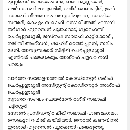
മുസ്ലിയാർ മാരായമംഗലം, ബാവ മുസ്ലിയാർ,
ഉമർസഖാഫി മാവുണ്ടിരി, ശമീർ പേങ്ങാട്ടിരി, ഉമർ
സഖാഫി വീരമംഗലം, ശനൂബ്ചളവറ, സകരിയ
സഅദി, കെഎം സഖാഫി, റസാഖ് അൽ ഹസനി,
ഇർശാദ് ഹുസൈൻ പൂതക്കാട്, ശുഹൈബ്
ചെർപ്പുളശ്ശേരി, മുസ്തഫ സഖാഫി കുറ്റിക്കോട് ,
നജീബ് അഹ്സനി, ശാഹിദ് മഠത്തിപ്പറമ്പ്, സലീം
മദനി, അബൂബക്കർ സിദ്ദീഖ് ചെർപ്പുളശ്ശേരി
എന്നിവർ പങ്കെടുക്കും. അശ്റഫ് ചളവറ നന്ദി
പറയും.
വാർത്ത സമ്മേളനത്തിൽ കോഡിനേറ്റർ ശരീഫ്
ചെർപ്പുളശ്ശേരി അസിസ്റ്റന്റ് കോഡിനേറ്റർ അശ്റഫ്
ചെർപ്പുളശ്ശേരി
സ്വാഗത സംഘം ചെയർമാൻ റശീദ് സഖാഫി
പട്ടിശ്ശേരി
സോൺ പ്രസിഡന്റ് റഫീഖ് സഖാഫി പാണ്ടമംഗലം,
സെക്രട്ടറി റഫീഖ് കയ്ലിയാട്, ജനറൽ കൺവീനർ
ഇർശാദ് ഹുസൈൻ പൂതക്കാട് പങ്കെടുത്തു.