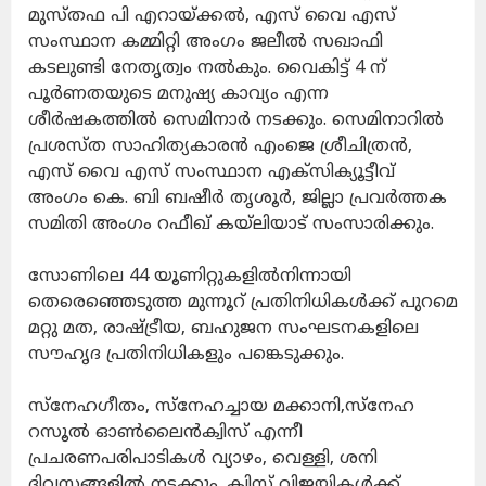
മുസ്തഫ പി എറായ്ക്കൽ, എസ് വൈ എസ്
സംസ്ഥാന കമ്മിറ്റി അംഗം ജലീൽ സഖാഫി
കടലുണ്ടി നേതൃത്വം നൽകും. വൈകിട്ട് 4 ന്
പൂർണതയുടെ മനുഷ്യ കാവ്യം എന്ന
ശീർഷകത്തിൽ സെമിനാർ നടക്കും. സെമിനാറിൽ
പ്രശസ്ത സാഹിത്യകാരൻ എംജെ ശ്രീചിത്രൻ,
എസ് വൈ എസ് സംസ്ഥാന എക്സിക്യൂട്ടീവ്
അംഗം കെ. ബി ബഷീർ തൃശൂർ, ജില്ലാ പ്രവർത്തക
സമിതി അംഗം റഫീഖ് കയ്ലിയാട്⁩ സംസാരിക്കും.
സോണിലെ 44 യൂണിറ്റുകളിൽനിന്നായി
തെരെഞ്ഞെടുത്ത മുന്നൂറ് പ്രതിനിധികൾക്ക് പുറമെ
മറ്റു മത, രാഷ്ട്രീയ, ബഹുജന സംഘടനകളിലെ
സൗഹൃദ പ്രതിനിധികളും പങ്കെടുക്കും.
സ്നേഹഗീതം, സ്നേഹച്ചായ മക്കാനി,സ്നേഹ
റസൂൽ ഓൺലൈൻക്വിസ് എന്നീ
പ്രചരണപരിപാടികൾ വ്യാഴം, വെള്ളി, ശനി
ദിവസങ്ങളിൽ നടക്കും. ക്വിസ് വിജയികൾക്ക്