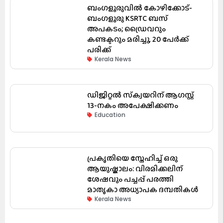
ബംഗളൂരുവിൽ കോഴിക്കോട്-
ബംഗളൂരു KSRTC ബസ്
അപകടം; ഡ്രൈവറും
കണ്ടക്ടറും മരിച്ചു, 20 പേർക്ക്
പരിക്ക്
Kerala News
ഡിജിറ്റൽ സ്‌ക്വയറിന് ആഗസ്റ്റ്
13-നകം അപേക്ഷിക്കണം
Education
പ്രകൃതിയെ സ്നേഹിച്ച് ഒരു
ആയുഷ്കാലം: വിരമിക്കലിന്
ശേഷവും പച്ചപ്പ് പരത്തി
മാതൃകാ അധ്യാപക ദമ്പതികൾ
Kerala News