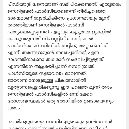
പീഡിയാട്രീഷനെയാണ് സമീപിക്കേണ്ടത്. ഏതുതരം
സെറിബ്രൽ പാൾസിയാണെന്ന് തിരിച്ചറിഞ്ഞ
ശേഷമാണ് തുടർചികിത്സ. പ്രധാനമായും മൂന്ന്
തരത്തിലാണ് സെറിബ്രൽ പാൾസി
പ്രത്യക്ഷപ്പെടുന്നത്. ഏറ്റവും കൂടുതലാളുകളിൽ
കണ്ടുവരുന്നത് സ്പാസ്റ്റിക് സെറിബ്രൽ
പാൾസിയാണ്. ഡിസ്കിനെറ്റിക്, അറ്റാക്‌സിക്
എന്നീ തരങ്ങളുമുണ്ട്. തലച്ചോറിന്റെ ഏത്
ഭാഗത്തിനാണോ തകരാർ സംഭവിച്ചിട്ടുള്ളത്
എന്നതിനെ ആശ്രയിച്ചാണ് സെറിബ്രൽ
പാൾസിയുടെ സ്വഭാവവും മാറുന്നത്.
ഓരോന്നിനോടുമുള്ള ചികിത്സാരീതി
വ്യത്യാസപ്പെട്ടിരിക്കുന്നു. ഈ പറഞ്ഞ മൂന്ന് തരം
സെറിബ്രൽ പാൾസികളിൽ ഒന്നിലേറെ
രോഗാവസ്ഥകൾ ഒരു രോഗിയിൽ ഉണ്ടായെന്നും
വരാം.
പേശികളുടെയും സന്ധികളുടെയും പ്രശ്നങ്ങൾ
കാരണം സെറിബ്രൽ പാൾസിയുള്ള കുട്ടികൾ