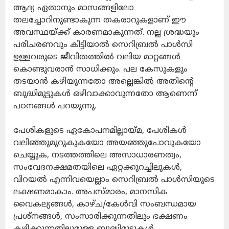
ആദ്യ ഏതാനും മാസങ്ങളിലോ
തലച്ചോറിനുണ്ടാകുന്ന തകരാറുകളാണ് ഈ
അവസ്ഥയ്ക്ക് കാരണമാകുന്നത്. നല്ല ശ്രദ്ധയും
പരിചരണവും കിട്ടിയാൽ സെറിബ്രൽ പാൾസി
ഉള്ളവരുടെ ജീവിതത്തിൽ വലിയ മാറ്റങ്ങൾ
കൊണ്ടുവരാൻ സാധിക്കും. പല കേസുകളും
തടയാൻ കഴിയുന്നതോ അല്ലെങ്കിൽ അതിന്റെ
ബുദ്ധിമുട്ടുകൾ ഒഴിവാക്കാവുന്നതോ ആണെന്ന്
പഠനങ്ങൾ പറയുന്നു.
പേശികളുടെ ഏകോപനമില്ലായ്മ, പേശികൾ
വലിഞ്ഞുമുറുകുകയോ അയഞ്ഞുപോവുകയോ
ചെയ്യുക, നടത്തത്തിലെ അസാധാരണത്വം,
സംവേദനക്ഷമതയിലെ ഏറ്റക്കുറച്ചിലുകൾ,
വിറയൽ എന്നിവയെല്ലാം സെറിബ്രൽ പാൾസിയുടെ
ലക്ഷണമാകാം. അപസ്മാരം, മാനസിക
വൈകല്യങ്ങൾ, കാഴ്ച/കേൾവി സംബന്ധമായ
പ്രശ്നങ്ങൾ, സംസാരിക്കുന്നതിലും ഭക്ഷണം
കഴിക്കുന്നതിലുമുള്ള ബുദ്ധിമുട്ടുകൾ,