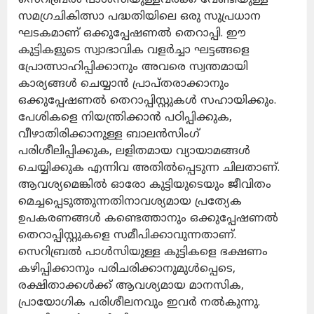
സമഗ്രചികിത്സാ പദ്ധതിയിലെ ഒരു സുപ്രധാന
ഘടകമാണ് ഒക്കുപ്പേഷണൽ തെറാപ്പി. ഈ
കുട്ടികളുടെ സ്വാഭാവിക വളർച്ചാ ഘട്ടങ്ങളെ
പ്രോത്സാഹിപ്പിക്കാനും അവരെ സ്വന്തമായി
കാര്യങ്ങൾ ചെയ്യാൻ പ്രാപ്തരാക്കാനും
ഒക്കുപ്പേഷണൽ തെറാപ്പിസ്റ്റുകൾ സഹായിക്കും.
പേശികളെ നിയന്ത്രിക്കാൻ പഠിപ്പിക്കുക,
വീഴാതിരിക്കാനുള്ള ബാലൻസിംഗ്
പരിശീലിപ്പിക്കുക, ലളിതമായ വ്യായാമങ്ങൾ
ചെയ്യിക്കുക എന്നിവ അതിൽപ്പെടുന്ന ചിലതാണ്.
ആവശ്യമെങ്കിൽ ഓരോ കുട്ടിയുടെയും ജീവിതം
മെച്ചപ്പെടുത്തുന്നതിനാവശ്യമായ പ്രത്യേക
ഉപകരണങ്ങൾ കണ്ടെത്താനും ഒക്കുപ്പേഷണൽ
തെറാപ്പിസ്റ്റുകളെ സമീപിക്കാവുന്നതാണ്.
സെറിബ്രൽ പാൾസിയുള്ള കുട്ടികളെ ഭക്ഷണം
കഴിപ്പിക്കാനും പരിചരിക്കാനുമുൾപ്പെടെ,
രക്ഷിതാക്കൾക്ക് ആവശ്യമായ മാനസിക,
പ്രായോഗിക പരിശീലനവും ഇവർ നൽകുന്നു.