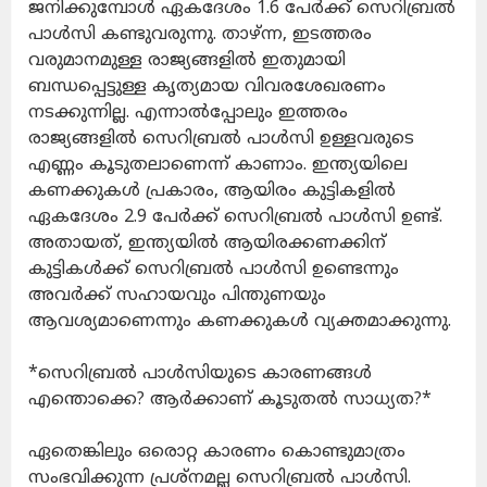
ജനിക്കുമ്പോൾ ഏകദേശം 1.6 പേർക്ക് സെറിബ്രൽ
പാൾസി കണ്ടുവരുന്നു. താഴ്ന്ന, ഇടത്തരം
വരുമാനമുള്ള രാജ്യങ്ങളിൽ ഇതുമായി
ബന്ധപ്പെട്ടുള്ള കൃത്യമായ വിവരശേഖരണം
നടക്കുന്നില്ല. എന്നാൽപ്പോലും ഇത്തരം
രാജ്യങ്ങളിൽ സെറിബ്രൽ പാൾസി ഉള്ളവരുടെ
എണ്ണം കൂടുതലാണെന്ന് കാണാം. ഇന്ത്യയിലെ
കണക്കുകൾ പ്രകാരം, ആയിരം കുട്ടികളിൽ
ഏകദേശം 2.9 പേർക്ക് സെറിബ്രൽ പാൾസി ഉണ്ട്.
അതായത്, ഇന്ത്യയിൽ ആയിരക്കണക്കിന്
കുട്ടികൾക്ക് സെറിബ്രൽ പാൾസി ഉണ്ടെന്നും
അവർക്ക് സഹായവും പിന്തുണയും
ആവശ്യമാണെന്നും കണക്കുകൾ വ്യക്തമാക്കുന്നു.
*സെറിബ്രൽ പാൾസിയുടെ കാരണങ്ങൾ
എന്തൊക്കെ? ആർക്കാണ് കൂടുതൽ സാധ്യത?*
ഏതെങ്കിലും ഒരൊറ്റ കാരണം കൊണ്ടുമാത്രം
സംഭവിക്കുന്ന പ്രശ്നമല്ല സെറിബ്രൽ പാൾസി.