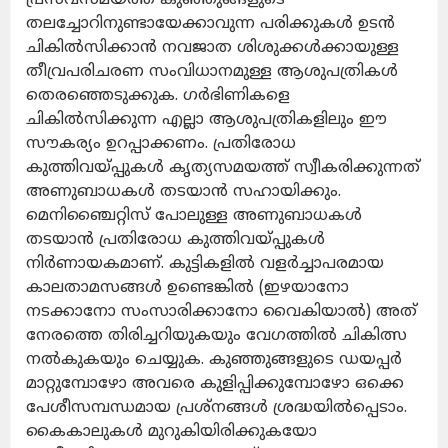
തലച്ചോറിനുണ്ടായേക്കാവുന്ന പരിക്കുകൾ ഉടൻ
ചികിൽസിക്കാൻ നവജാത ശിശുക്കൾക്കായുള്ള
തീവ്രപരിചരണ സംവിധാനമുള്ള ആശുപത്രികൾ
തെരഞ്ഞെടുക്കുക. ഗർഭിണികളെ
ചികിൽസിക്കുന്ന എല്ലാ ആശുപത്രികളിലും ഈ
സൗകര്യം ഉറപ്പാക്കണം. പ്രതിരോധ
കുത്തിവയ്പ്പുകൾ കൃത്യസമയത്ത് സ്വീകരിക്കുന്നത്
അണുബാധകൾ തടയാൻ സഹായിക്കും.
മെനിഞ്ചൈറ്റിസ് പോലുള്ള അണുബാധകൾ
തടയാൻ പ്രതിരോധ കുത്തിവയ്പ്പുകൾ
നിർണായകമാണ്. കുട്ടികളിൽ വളർച്ചാപരമായ
കാലതാമസങ്ങൾ ഉണ്ടെങ്കിൽ (ഇഴയാനോ
നടക്കാനോ സംസാരിക്കാനോ വൈകിയാൽ) അത്
നേരത്തെ തിരിച്ചറിയുകയും വേഗത്തിൽ ചികിത്സ
നൽകുകയും ചെയ്യുക. കുഞ്ഞുങ്ങളുടെ ഡയപ്പർ
മാറ്റുമ്പോഴോ അവരെ കുളിപ്പിക്കുമ്പോഴോ ഒക്കെ
പേശീസമ്പന്ധമായ പ്രശ്നങ്ങൾ ശ്രദ്ധയിൽപ്പെടാം.
കൈകാലുകൾ മുറുകിയിരിക്കുകയോ