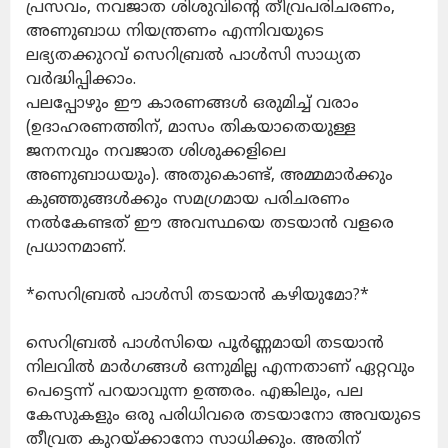
പ്രസവം, നവജാത ശിശുവിന്റെ തീവ്രപരിചരണം,
അണുബാധ നിയന്ത്രണം എന്നിവയുടെ
ലഭ്യതക്കുറവ് സെറിബ്രൽ പാൾസി സാധ്യത
വർദ്ധിപ്പിക്കാം.
പലപ്പോഴും ഈ കാരണങ്ങൾ ഒരുമിച്ച് വരാം
(ഉദാഹരണത്തിന്, മാസം തികയാതെയുള്ള
ജനനവും നവജാത ശിശുക്കളിലെ
അണുബാധയും). അതുകൊണ്ട്, അമ്മമാർക്കും
കുഞ്ഞുങ്ങൾക്കും സമഗ്രമായ പരിചരണം
നൽകേണ്ടത് ഈ അവസ്ഥയെ തടയാൻ വളരെ
പ്രധാനമാണ്.
*സെറിബ്രൽ പാൾസി തടയാൻ കഴിയുമോ?*
സെറിബ്രൽ പാൾസിയെ പൂർണ്ണമായി തടയാൻ
നിലവിൽ മാർഗങ്ങൾ ഒന്നുമില്ല എന്നതാണ് ഏറ്റവും
പെട്ടെന്ന് പറയാവുന്ന ഉത്തരം. എങ്കിലും, പല
കേസുകളും ഒരു പരിധിവരെ തടയാനോ അവയുടെ
തീവ്രത കുറയ്ക്കാനോ സാധിക്കും. അതിന്