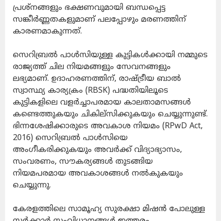
പ്രശ്നങ്ങളും ഭക്ഷണവുമായി ബന്ധപ്പെട്ട
സങ്കീർണ്ണതകളുമാണ് പലപ്പോഴും മരണത്തിന്
കാരണമാകുന്നത്.
സെറിബ്രൽ പാൾസിയുള്ള കുട്ടികൾക്കായി നമ്മുടെ
രാജ്യത്ത് ചില നിയമങ്ങളും സേവനങ്ങളും
ലഭ്യമാണ്. ഉദാഹരണത്തിന്, രാഷ്ട്രീയ ബാൽ
സ്വാസ്ഥ്യ കാര്യക്രം (RBSK) പദ്ധതിയിലൂടെ
കുട്ടികളിലെ വളർച്ചാപരമായ കാലതാമസങ്ങൾ
കണ്ടെത്തുകയും ചികില്സിക്കുകയും ചെയ്യുന്നുണ്ട്.
ഭിന്നശേഷിക്കാരുടെ അവകാശ നിയമം (RPwD Act,
2016) സെറിബ്രൽ പാൾസിയെ
അംഗീകരിക്കുകയും അവർക്ക് വിദ്യാഭ്യാസം,
സംവരണം, സൗകര്യങ്ങൾ തുടങ്ങിയ
നിയമപരമായ അവകാശങ്ങൾ നൽകുകയും
ചെയ്യുന്നു.
കേരളത്തിലെ സാമൂഹ്യ സുരക്ഷാ മിഷൻ പോലുള്ള
സർക്കാർ സംവിധാനങ്ങൾ ഇത്തരം