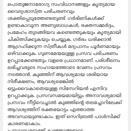
പൊതുജനാരോഗ്യ സംവിധാനങ്ങളും കൃത്യമായ
വൈദ്യശാസ്ത്ര പരിചരണവും
ശക്തിപ്പെടുത്തേണ്ടതുണ്ട്. ഗർഭിണികൾക്ക്
ഉണ്ടാകാവുന്ന അണുബാധകൾ, രക്തസമ്മർദ്ദം,
പ്രമേഹം തുടങ്ങിയവ കണ്ടെത്തുകയും കൃത്യമായി
ചികിത്സിക്കുകയും ചെയ്യുക. ഗർഭം ധരിക്കാൻ
ആഗ്രഹിക്കുന്ന സ്ത്രീകൾ മദ്യപാനം പൂർണമായും
ഒഴിവാക്കുക. ഗുണമേന്മയുള്ള പ്രസവ പരിചരണം
ഉറപ്പാക്കേണ്ടതും വളരെ പ്രധാനമാണ്. പരിശീലനം
ലഭിച്ചവരുടെ സഹായത്തോടെ വേണം പ്രസവം
നടത്താൻ. കുഞ്ഞിന് ആവശ്യമായ ശരിയായ
നിരീക്ഷണം, ആവശ്യമെങ്കിൽ
ഒട്ടുംവൈകാതെയുള്ള സിസേറിയൻ എന്നിവ
ഉറപ്പാക്കുക. പ്രസവസമയമായിട്ടും അനാവശ്യമായി
പ്രസവം നീട്ടിവെച്ചാൽ കുഞ്ഞിന്റെ തലച്ചോറിലേക്ക്
ആവശ്യത്തിന് രക്തയോട്ടം എത്താത്ത
അവസ്ഥയുണ്ടാകാം. ഇത് സെറിബ്രൽ പാൾസിക്ക്
കാരണമാകാം.
പ്രസവസമയത്ത് കുഞ്ഞുങ്ങളുടെ