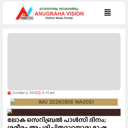
October 6, 2025
6:15 pm
ലോക സെറിബ്രൽ പാൾസി ദിനം;
ശരീരം അപരിചിതമായൊരു ഭാഷ