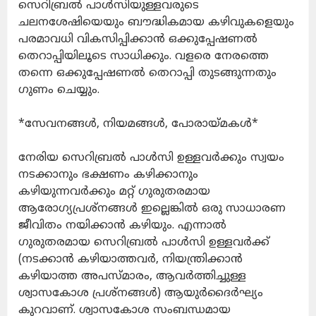
സെറിബ്രൽ പാൾസിയുള്ളവരുടെ
ചലനശേഷിയെയും ബൗദ്ധികമായ കഴിവുകളെയും
പരമാവധി വികസിപ്പിക്കാൻ ഒക്കുപ്പേഷണൽ
തെറാപ്പിയിലൂടെ സാധിക്കും. വളരെ നേരത്തെ
തന്നെ ഒക്കുപ്പേഷണൽ തെറാപ്പി തുടങ്ങുന്നതും
ഗുണം ചെയ്യും.
*സേവനങ്ങൾ, നിയമങ്ങൾ, പോരായ്മകൾ*
നേരിയ സെറിബ്രൽ പാൾസി ഉള്ളവർക്കും സ്വയം
നടക്കാനും ഭക്ഷണം കഴിക്കാനും
കഴിയുന്നവർക്കും മറ്റ് ഗുരുതരമായ
ആരോഗ്യപ്രശ്നങ്ങൾ ഇല്ലെങ്കിൽ ഒരു സാധാരണ
ജീവിതം നയിക്കാൻ കഴിയും. എന്നാൽ
ഗുരുതരമായ സെറിബ്രൽ പാൾസി ഉള്ളവർക്ക്
(നടക്കാൻ കഴിയാത്തവർ, നിയന്ത്രിക്കാൻ
കഴിയാത്ത അപസ്മാരം, ആവർത്തിച്ചുള്ള
ശ്വാസകോശ പ്രശ്നങ്ങൾ) ആയുർദൈർഘ്യം
കുറവാണ്. ശ്വാസകോശ സംബന്ധമായ