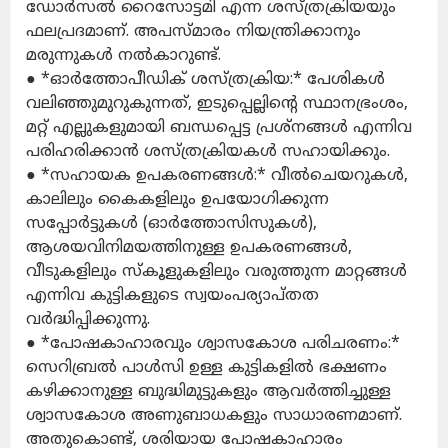
ഡോർസൽ റൈസോട്ടമി എന്ന ശസ്ത്രക്രിയയും
ഫലപ്രദമാണ്. അപസ്മാരം നിയന്ത്രിക്കാനും
മരുന്നുകൾ നൽകാറുണ്ട്.
● *ഓർത്തോപീഡിക് ശസ്ത്രക്രിയ:* പേശികൾ
വലിഞ്ഞുമുറുകുന്നത്, ഇടുപ്പെല്ലിന്റെ സ്ഥാനഭ്രംശം,
മറ്റ് എല്ലുകളുമായി ബന്ധപ്പെട്ട പ്രശ്നങ്ങൾ എന്നിവ
പരിഹരിക്കാൻ ശസ്ത്രക്രിയകൾ സഹായിക്കും.
● *സഹായക ഉപകരണങ്ങൾ:* വീൽചെയറുകൾ,
കാലിലും കൈകളിലും ഉപയോഗിക്കുന്ന
സപ്പോർട്ടുകൾ (ഓർത്തോസിസുകൾ),
ആശയവിനിമയത്തിനുള്ള ഉപകരണങ്ങൾ,
വീടുകളിലും സ്കൂളുകളിലും വരുത്തുന്ന മാറ്റങ്ങൾ
എന്നിവ കുട്ടികളുടെ സ്വയംപര്യാപ്തത
വർദ്ധിപ്പിക്കുന്നു.
● *പോഷകാഹാരവും ശ്വാസകോശ പരിചരണം:*
സെറിബ്രൽ പാൾസി ഉള്ള കുട്ടികളിൽ ഭക്ഷണം
കഴിക്കാനുള്ള ബുദ്ധിമുട്ടുകളും ആവർത്തിച്ചുള്ള
ശ്വാസകോശ അണുബാധകളും സാധാരണമാണ്.
അതുകൊണ്ട്, ശരിയായ പോഷകാഹാരം