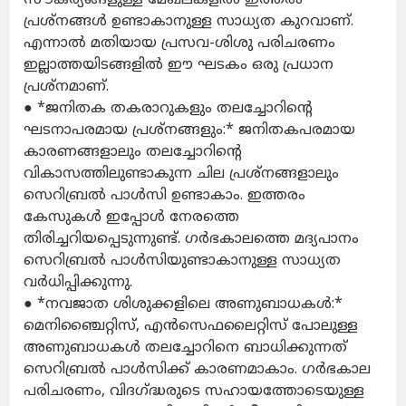
പ്രശ്നങ്ങൾ ഉണ്ടാകാനുള്ള സാധ്യത കുറവാണ്.
എന്നാൽ മതിയായ പ്രസവ-ശിശു പരിചരണം
ഇല്ലാത്തയിടങ്ങളിൽ ഈ ഘടകം ഒരു പ്രധാന
പ്രശ്നമാണ്.
● *ജനിതക തകരാറുകളും തലച്ചോറിന്റെ
ഘടനാപരമായ പ്രശ്നങ്ങളും:* ജനിതകപരമായ
കാരണങ്ങളാലും തലച്ചോറിന്റെ
വികാസത്തിലുണ്ടാകുന്ന ചില പ്രശ്നങ്ങളാലും
സെറിബ്രൽ പാൾസി ഉണ്ടാകാം. ഇത്തരം
കേസുകൾ ഇപ്പോൾ നേരത്തെ
തിരിച്ചറിയപ്പെടുന്നുണ്ട്. ഗർഭകാലത്തെ മദ്യപാനം
സെറിബ്രൽ പാൾസിയുണ്ടാകാനുള്ള സാധ്യത
വർധിപ്പിക്കുന്നു.
● *നവജാത ശിശുക്കളിലെ അണുബാധകൾ:*
മെനിഞ്ചൈറ്റിസ്, എൻസെഫലൈറ്റിസ് പോലുള്ള
അണുബാധകൾ തലച്ചോറിനെ ബാധിക്കുന്നത്
സെറിബ്രൽ പാൾസിക്ക് കാരണമാകാം. ഗർഭകാല
പരിചരണം, വിദഗ്ദ്ധരുടെ സഹായത്തോടെയുള്ള