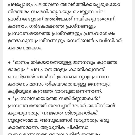
പലപ്പോഴും പലതവണ അവർത്തിക്കപ്പെടുകയോ
നിരന്തരം സംഭവിക്കുകയും ചെയ്യുന്ന ചില
പ്രശ്നങ്ങളാണ് അതിലേക്ക് നയിക്കുന്നതെന്ന്
കാണാം. ഗർഭകാലത്തെ പ്രശ്നങ്ങളും
പ്രസവസമയത്തെ പ്രശ്നങ്ങളും പ്രസവശേഷം
ഉണ്ടാകുന്ന പ്രശ്നങ്ങളും സെറിബ്രൽ പാൾസിക്ക്
കാരണമാകാം.
● *മാസം തികയാതെയുള്ള ജനനവും കുറഞ്ഞ
ഭാരവും:* പല പഠനങ്ങളും കാണിക്കുന്നത്
സെറിബ്രൽ പാൾസി ഉണ്ടാകാനുള്ള പ്രധാന
കാരണം മാസം തികയാതെയുള്ള ജനനവും
കുട്ടിയുടെ കുറഞ്ഞ ഭാരവുമാണെന്നാണ്.
● *പ്രസവസമയത്തെ സങ്കീർണ്ണതകൾ:*
പ്രസവസമയത്ത് തലച്ചോറിലേക്ക് ഓക്സിജൻ
കുറയുന്നതും, നവജാത ശിശുക്കൾക്ക്
ഗുരുതരമായ അസുഖങ്ങൾ വരുന്നതും ഒരു
കാരണമാണ്. ആധുനിക ചികിത്സാ
സൗകര്യങ്ങളുള്ള മേഖലകളിൽ ഇത്തരം