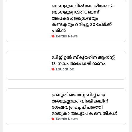
ബംഗളൂരുവിൽ കോഴിക്കോട്-
ബംഗളൂരു KSRTC ബസ്
അപകടം; ഡ്രൈവറും
കണ്ടക്ടറും മരിച്ചു, 20 പേർക്ക്
പരിക്ക്
Kerala News
ഡിജിറ്റൽ സ്‌ക്വയറിന് ആഗസ്റ്റ്
13-നകം അപേക്ഷിക്കണം
Education
പ്രകൃതിയെ സ്നേഹിച്ച് ഒരു
ആയുഷ്കാലം: വിരമിക്കലിന്
ശേഷവും പച്ചപ്പ് പരത്തി
മാതൃകാ അധ്യാപക ദമ്പതികൾ
Kerala News