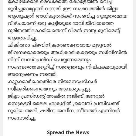
കോഴിക്കോട് മെഡിക്കൽ കോളേജിൽ വെച്ച്
മുറിച്ചുമാറ്റേണ്ടി വന്നത്. ഈ സംഭവത്തിൽ ജില്ലാ
ആശുപത്രി അധികൃതർക്ക് സംഭവിച്ച ഗുരുതരമായ
വീഴ്ചയാണ് ഒരു കുട്ടിയുടെ ഭാവി ജീവിതത്തെ
ദുരിതത്തിലാക്കിയതെന്ന് വിമൻ ഇന്ത്യ മൂവ്മെൻ്റ്
ആരോപിച്ചു.
ചികിത്സാ പിഴവിന് കാരണക്കാരായ മുഴുവൻ
ജീവനക്കാരെയും അധികാരികളെയും സർവീസിൽ
നിന്ന് സസ്പെൻഡ് ചെയ്യണമെന്നും
സംഭവത്തെക്കുറിച്ച് സ്വതന്ത്രവും നിഷ്പക്ഷവുമായി
അന്വേഷണം നടത്തി
കുറ്റക്കാർക്കെതിരെ നിയമനടപടികൾ
സ്വീകരിക്കണമെന്നും ആവശ്യപ്പെട്ടു.
ജില്ലാ പ്രസിഡൻ്റ് അഷിത നജീബ്, ജനറൽ
സെക്രട്ടറി ലൈല ഫക്രുദ്ദീൻ ,വൈസ് പ്രസിഡണ്ട്
റുഖിയ അലി, ഷമീന, ജസീന, സീനത്ത് എന്നിവർ
സംസാരിച്ചു
Spread the News