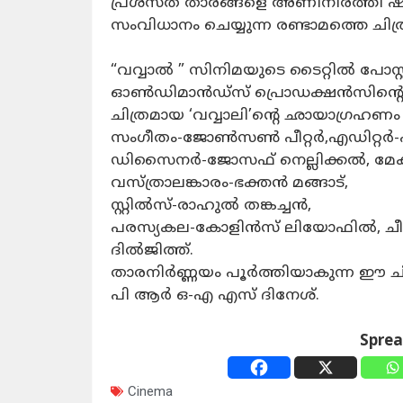
പ്രശസ്ത താരങ്ങളെ അണിനിരത്തി 
സംവിധാനം ചെയ്യുന്ന രണ്ടാമത്തെ ചിത
“വവ്വാൽ ” സിനിമയുടെ ടൈറ്റിൽ പോസ്റ
ഓൺഡിമാൻഡ്‌സ് പ്രൊഡക്ഷൻസിന്റെ ബ
ചിത്രമായ ‘വവ്വാലി’ന്റെ ഛായാഗ്രഹണം
സംഗീതം-ജോൺസൺ പീറ്റർ,എഡിറ്റർ
ഡിസൈനർ-ജോസഫ് നെല്ലിക്കൽ, മേക
വസ്ത്രാലങ്കാരം-ഭക്തൻ മങ്ങാട്,
സ്റ്റിൽസ്-രാഹുൽ തങ്കച്ചൻ,
പരസ്യകല-കോളിൻസ് ലിയോഫിൽ, ചീ
ദിൽജിത്ത്.
താരനിർണ്ണയം പൂർത്തിയാകുന്ന ഈ ചിത
പി ആർ ഒ-എ എസ് ദിനേശ്.
Spre
Cinema