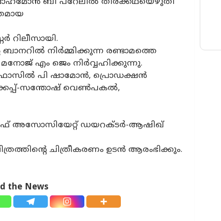
ഷാഹ്‌മോൻ ബി പറേലിൽ തിരക്കഥയെഴുതി
്രമായ
്റർ റിലീസായി.
ാനറിൽ നിർമ്മിക്കുന്ന രണ്ടാമത്തെ
 മനോജ് എം ജെം നിർവ്വഹിക്കുന്നു.
-ഫാസിൽ പി ഷാമോൻ, പ്രൊഡക്ഷൻ
്കപ്പ്-സന്തോഷ് വെൺപകൽ,
ഫ് അസോസിയേറ്റ് ഡയറക്ടർ-ആഷിഖ്
്രത്തിൻ്റെ ചിത്രീകരണം ഉടൻ ആരംഭിക്കും.
ad the News