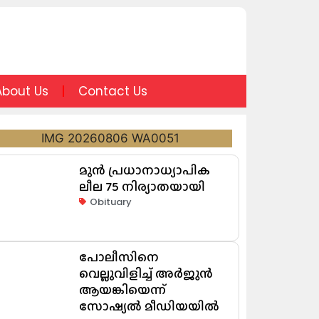
About Us
Contact Us
മുൻ പ്രധാനാധ്യാപിക
ലീല 75 നിര്യാതയായി
Obituary
പോലീസിനെ
വെല്ലുവിളിച്ച് അർജുൻ
ആയങ്കിയെന്ന്
സോഷ്യൽ മീഡിയയിൽ