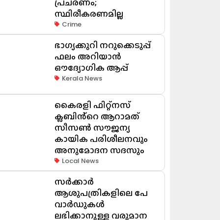
പ്രചരണം;
സ്ഥിരീകരണമില്ല
Crime
ഭാഗ്യക്കുറി നറുക്കെടുപ്പ്
ഫലം അറിയാൻ
ഔദ്യോഗിക ആപ്പ്
Kerala News
കൈരളി ഫിറ്റ്നസ്
ക്ലബിൻ്റെ ആറാമത്
സീസൺ സൗജന്യ
കായിക പരിശീലനവും
അനുമോദന സദസും
Local News
സർക്കാർ
ആശുപത്രികളിലെ പേ
വാർഡുകൾ
ലഭിക്കാനുള്ള വരുമാന