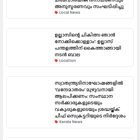
അനുസ്മരണവും സംഘടിപ്പിച്ചു
Local News
ഉല്ലാസിന്റെ ചികിത്സ ഞാൻ
നോക്കിക്കൊള്ളാം’: ഉല്ലാസ്
പന്തളത്തിന് കൈത്താങ്ങായി
നടൻ ബാല
Location
സ്വാതന്ത്ര്യദിനാഘോഷങ്ങളിൽ
‘വന്ദേമാതരം’ മുഴുവനായി
ആലപിക്കണം: സംസ്ഥാന
സർക്കാരുകളുടെയും
വകുപ്പുകളുടെയും ശ്രദ്ധയ്ക്ക്
ചീഫ് സെക്രട്ടറിയുടെ നിർദ്ദേശം
Kerala News