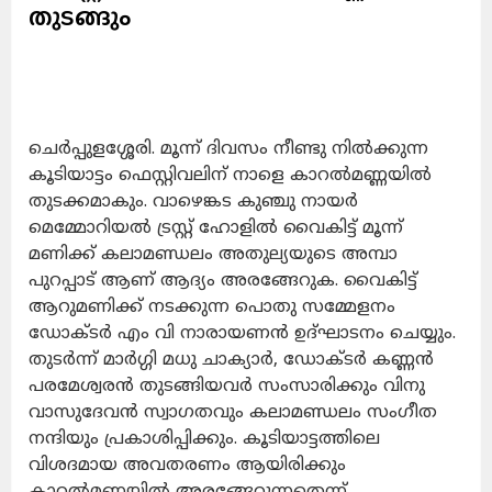
തുടങ്ങും
ചെർപ്പുളശ്ശേരി. മൂന്ന് ദിവസം നീണ്ടു നിൽക്കുന്ന
കൂടിയാട്ടം ഫെസ്റ്റിവലിന് നാളെ കാറൽമണ്ണയിൽ
തുടക്കമാകും. വാഴെങ്കട കുഞ്ചു നായർ
മെമ്മോറിയൽ ട്രസ്റ്റ് ഹോളിൽ വൈകിട്ട് മൂന്ന്
മണിക്ക് കലാമണ്ഡലം അതുല്യയുടെ അമ്പാ
പുറപ്പാട് ആണ് ആദ്യം അരങ്ങേറുക. വൈകിട്ട്
ആറുമണിക്ക് നടക്കുന്ന പൊതു സമ്മേളനം
ഡോക്ടർ എം വി നാരായണൻ ഉദ്ഘാടനം ചെയ്യും.
തുടർന്ന് മാർഗ്ഗി മധു ചാക്യാർ, ഡോക്ടർ കണ്ണൻ
പരമേശ്വരൻ തുടങ്ങിയവർ സംസാരിക്കും വിനു
വാസുദേവൻ സ്വാഗതവും കലാമണ്ഡലം സംഗീത
നന്ദിയും പ്രകാശിപ്പിക്കും. കൂടിയാട്ടത്തിലെ
വിശദമായ അവതരണം ആയിരിക്കും
കാറൽമണ്ണയിൽ അരങ്ങേറുന്നതെന്ന്