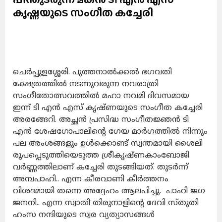
കൃഷ്ണയുടെ സംഗീത കച്ചേരി
ചെർപ്പുളശ്ശേരി. പുത്തനാൽക്കൽ ഭഗവതി
ക്ഷേത്രത്തിൽ നടന്നുവരുന്ന നവരാത്രി
സംഗീതോത്സവത്തിൽ മഹാ നവമി ദിവസമായ
ഇന്ന് ടി എൻ എസ് കൃഷ്ണയുടെ സംഗീത കച്ചേരി
അരങ്ങേറി. അച്ഛൻ പ്രസിദ്ധ സംഗീതജ്ഞൻ ടി
എൻ ശേഷഗോപാലിന്റെ ഗേയ മാർഗത്തിൽ നിന്നും
പല അംശങ്ങളും ഉൾക്കൊണ്ട് സ്വന്തമായി ശൈലി
രൂപപ്പെടുത്തിയെടുത്ത ശ്രീകൃഷ്ണകാംബോജി
വർണ്ണത്തിലാണ് കച്ചേരി തുടങ്ങിയത്. തുടർന്ന്
അമ്പപാഹി.. എന്ന കീരവാണി കീർത്തനം
വിശദമായി തന്നെ അദ്ദേഹം ആലപിച്ചു. പാഹി ജഗ
ജനനി.. എന്ന സ്വാതി തിരുനാളിന്റെ ദേവി സ്തുതി
ഹംസ നന്ദിയുടെ സ്വര വ്യത്യാസങ്ങൾ