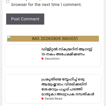
browser for the next time I comment.
ഡിജിറ്റൽ സ്‌ക്വയറിന് ആഗസ്റ്റ്
13-നകം അപേക്ഷിക്കണം
Education
പ്രകൃതിയെ സ്നേഹിച്ച് ഒരു
ആയുഷ്കാലം: വിരമിക്കലിന്
ശേഷവും പച്ചപ്പ് പരത്തി
മാതൃകാ അധ്യാപക ദമ്പതികൾ
Kerala News