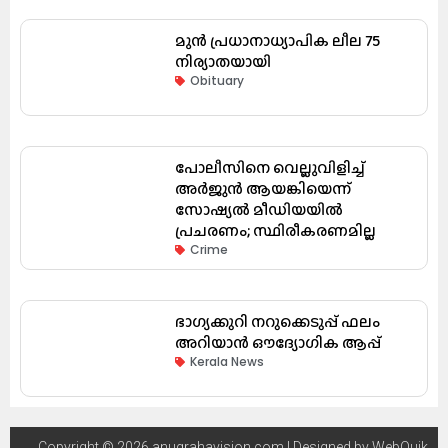
മുൻ പ്രധാനാധ്യാപിക ലീല 75
നിര്യാതയായി
Obituary
പോലീസിനെ വെല്ലുവിളിച്ച്
അർജുൻ ആയങ്കിയെന്ന്
സോഷ്യൽ മീഡിയയിൽ
പ്രചരണം; സ്ഥിരീകരണമില്ല
Crime
ഭാഗ്യക്കുറി നറുക്കെടുപ്പ് ഫലം
അറിയാൻ ഔദ്യോഗിക ആപ്പ്
Kerala News
Copyright © 2026 anugrahavision.com | Designed by
WebQuik