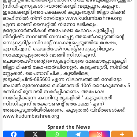
ഇളവ് ഉണ്ടായിരിക്കുന്നതാണ്. നാല് ഒഴിവുകളാണുള്ളത്
(സിഡിഎസുകള്‍ :-വാത്തിക്കുടി,വണ്ണപ്പുറം,കട്ടപ്പന,
ഇടമലക്കുടി).അപേക്ഷകള്‍ കുടുംബശ്രീ ജില്ലാ മിഷന്‍
ഓഫീസില്‍ നിന്ന് നേരിട്ടോ www.kudumbashree.org
എന്ന വെബ് സൈറ്റില്‍ നിന്നോ ലഭിക്കും.
ഉദ്യോഗാര്‍ത്ഥികള്‍ അപേക്ഷാ ഫോറം പൂരിപ്പിച്ച്
നിര്‍ദ്ദിഷ്ട സ്ഥലത്ത് ബന്ധപ്പെട്ട അയല്‍ക്കൂട്ടത്തിന്റെ
സെക്രട്ടറി/പ്രസിഡന്റ് സാക്ഷ്യപ്പെടുത്തിയ ശേഷം,
എ.ഡി.എസ്. ചെയര്‍പേഴ്‌സന്റെ/സെക്രട്ടറിയുടെ
സാക്ഷ്യപ്പെടുത്തല്‍ വാങ്ങി സി.ഡി.എസ്.
ചെയര്‍പേഴ്‌സന്റെ/സെക്രട്ടറിയുടെ മേലൊപ്പോടുകൂടി
ജില്ലാ മിഷന്‍ കോ-ഓര്‍ഡിനേറ്റര്‍, കുടുംബശ്രീ, സിവില്‍
സ്റ്റേഷന്‍, പൈനാവ് പി.ഒ., കുയിലിമല,
ഇടുക്കി,പിന്‍-685603 എന്ന വിലാസത്തില്‍ നേരിട്ടോ
തപാല്‍ മുഖേനയോ ഒക്ടോബര്‍ 10ന് വൈകുന്നേരം 5
മണിക്ക് മുമ്പായി സമര്‍പ്പിക്കണം. അപേക്ഷ
സമര്‍പ്പിക്കുന്ന കവറിനു മുകളില്‍ ‘ കുടുംബശ്രീ
സി.ഡി.എസ് അക്കൗണ്ടന്റ് അപേക്ഷ ‘എന്ന്
രേഖപ്പെടുത്തിയിരിക്കണം. കൂടുതല്‍ വിവ്‌രങ്ങള്‍ക്ക്:
www.kudumbashree.org
Spread the News