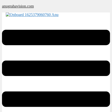
Skip
anugrahavision.com
to
content