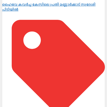
ഹൈവേ കവർച്ച കേസിലെ പ്രതി മണ്ണാർക്കാട് സ്വദേശി
പിടിയിൽ