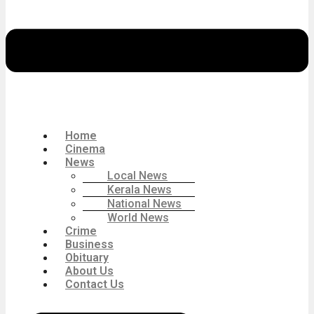
Home
Cinema
News
Local News
Kerala News
National News
World News
Crime
Business
Obituary
About Us
Contact Us