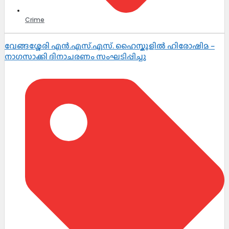
Crime
വേങ്ങശ്ശേരി എൻ.എസ്.എസ്. ഹൈസ്കൂളിൽ ഹിരോഷിമ –
നാഗസാക്കി ദിനാചരണം സംഘടിപ്പിച്ചു