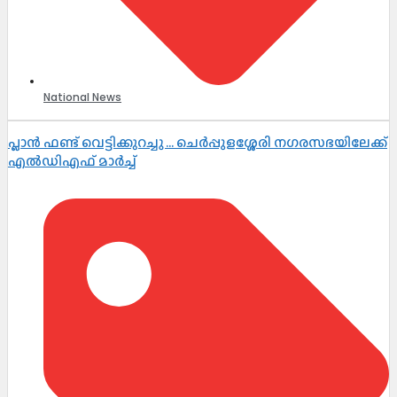
National News
പ്ലാൻ ഫണ്ട് വെട്ടിക്കുറച്ചു … ചെർപ്പുളശ്ശേരി നഗരസഭയിലേക്ക്
എൽഡിഎഫ് മാർച്ച്