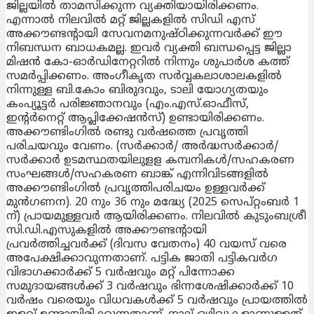
ജില്ലയില്‍ താമസിക്കുന്ന വ്യക്തിയായിരിക്കണം.
എന്നാല്‍ നിലവില്‍ മറ്റ് ജില്ലകളില്‍ സിഡി എസ്
അക്കൗണ്ടന്റായി സേവനമനുഷ്ഠിക്കുന്നവര്‍ക്ക് ഈ
നിബന്ധന ബാധകമല്ല. ഇവര്‍ വ്യക്തി ബന്ധപ്പെട്ട ജില്ലാ
മിഷന്‍ കോ-ഓര്‍ഡിനേറ്ററില്‍ നിന്നും ശുപാര്‍ശ കത്ത്
സമര്‍പ്പിക്കണം. അംഗീകൃത സര്‍വ്വകലാശാലകളില്‍
നിന്നുള്ള ബി.കോം ബിരുദവും, ടാലി യോഗ്യതയും
കംപ്യൂട്ടര്‍ പരിജ്ഞാനവും (എം.എസ്.ഓഫീസ്,
ഇന്റര്‍നെറ്റ് ആപ്ലിക്കേഷന്‍സ്) ഉണ്ടായിരിക്കണം.
അക്കൗണ്ടിംഗില്‍ രണ്ടു വര്‍ഷത്തെ പ്രവൃത്തി
പരിചയവും വേണം. (സര്‍ക്കാര്‍/ അര്‍ദ്ധസര്‍ക്കാര്‍/
സര്‍ക്കാര്‍ ഉടമസ്ഥതയിലുളള കമ്പനികള്‍/സഹകരണ
സംഘങ്ങള്‍/സഹകരണ ബാങ്ക് എന്നിവിടങ്ങളില്‍
അക്കൗണ്ടിംഗില്‍ പ്രവൃത്തിപരിചയം ഉള്ളവര്‍ക്ക്
മുന്‍ഗണന). 20 നും 36 നും മദ്ധ്യേ (2025 സെപ്റ്റംബര്‍ 1
ന്) പ്രായമുള്ളവര്‍ ആയിരിക്കണം. നിലവില്‍ കുടുംബശ്രീ
സി.ഡി.എസുകളില്‍ അക്കൗണ്ടന്റായി
പ്രവര്‍ത്തിച്ചവര്‍ക്ക് (ദിവസ വേതനം) 40 വയസ് വരെ
അപേക്ഷിക്കാവുന്നതാണ്. പട്ടിക ജാതി പട്ടികവര്‍ഗ
വിഭാഗക്കാര്‍ക്ക് 5 വര്‍ഷവും മറ്റ് പിന്നോക്ക
സമുദായങ്ങള്‍ക്ക് 3 വര്‍ഷവും ഭിന്നശേഷിക്കാര്‍ക്ക് 10
വര്‍ഷം വരെയും വിധവകള്‍ക്ക് 5 വര്‍ഷവും പ്രായത്തില്‍