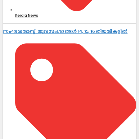
Kerala News
സംഘശതാബ്ദി യുവസംഗമങ്ങള്‍ 14, 15, 16 തീയതികളില്‍