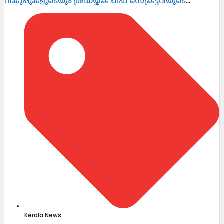
വകുപ്പുകളുടെയും ശ്രദ്ധയ്ക്ക് ചീഫ് സെക്രട്ടറിയുടെ
നിർദ്ദേശം
Kerala News