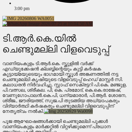
3:00 pm
ടി.ആർ.കെ.യിൽ
ചെണ്ടുമല്ലി വിളവെടുപ്പ്
വാണിയംകുളം ടി.ആർ.കെ. സ്ക്കൂളിൽ വർക്ക്
എഡ്യുക്കേഷൻ ക്ലബ്ബിന്റെയും കുട്ടി കർഷക
കൂട്ടായ്മയുടെയും ഭാഗമായി സ്ക്കൂൾ അങ്കണത്തിൽ നട്ട
ചെണ്ടുമല്ലി കൃഷിയുടെ വിളവെടുപ്പ് ഹെഡ് മാസ്റ്റർ സി.
കലാധരൻ നിർവഹിച്ചു. സ്റ്റാഫ് സെക്രട്ടറി പി.കെ. മഞ്ജുള,
പി.വത്സല, ശ്രീകല. പി, കെ. പ്രമോദ്, കെ.കെ.രാജേഷ്,
വേണുഗോപാലൻ.കെ.പി, ധന്യമാരാർ, പി.ആർ. ശോഭന,
ശ്രീജ., ജൗരിയത്ത്, സുജ.പി തുടങ്ങിയ അധ്യാപകരും
വിദ്യാർത്ഥി കർഷകരും ചെണ്ടുമല്ലി വിളവെടുപ്പിന്
നേതൃത്വം നൽകി.
പൂജ ആഘോഷങ്ങൾക്കായി ചെണ്ടുമല്ലി പൂക്കൾ
വാണിയംകുളം മാർക്കറ്റിൽ വിറ്റഴിക്കുമെന്ന് പ്രധാന
അധ്യാപകൻ അറിയിച്ചു.