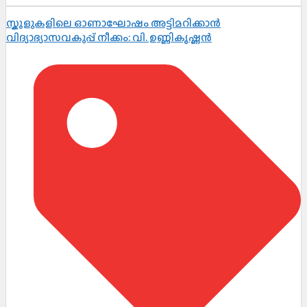
സ്കൂളുകളിലെ ഓണാഘോഷം അട്ടിമറിക്കാൻ
വിദ്യാഭ്യാസവകുപ്പ് നീക്കം: വി. ഉണ്ണികൃഷ്ണൻ