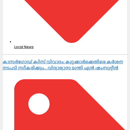
Local News
കാസർഗോഡ് ക്വിസ് വിവാദം: കുറ്റക്കാർക്കെതിരെ കർശന
നടപടി സ്വീകരിക്കും… വിദ്യാഭ്യാസ മന്ത്രി എൻ ഷംസുദ്ദീൻ