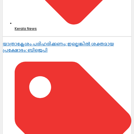
Kerala News
യാത്രാക്ലേശം പരിഹരിക്കണം; ഇല്ലെങ്കിൽ ശക്തമായ
പ്രക്ഷോഭം: ബിജെപി