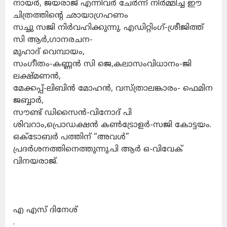
നായർ, ജയരാജ് എന്നിവർ ചേർന്ന് നിർമ്മിച്ച ഈ
ചിത്രത്തിൻ്റെ ഛായാഗ്രഹണം
സച്ചു സജി നിർവഹിക്കുന്നു. എഡിറ്റിംഗ്-ശ്രീജിത്ത്
സി ആർ,ഗാനരചന-
മുഹാദ് വെമ്പായം,
സംഗീതം-കണ്ണൻ സി ജെ,കലാസംവിധാനം-ജി
ലക്ഷ്മണൻ,
മേക്കപ്പ്-ലിബിൻ മോഹൻ, വസ്ത്രാലങ്കാരം- ഫെമിന
ജബ്ബാർ,
സൗണ്ട് ഡിസൈൻ-വിനോദ് പി
ശിവറാം,പ്രൊഡക്ഷൻ കൺട്രോളർ-സജി കോട്ടയം.
ഒക്ടോബർ പത്തിന് “അവൾ”
പ്രദർശനത്തിനെത്തുന്നു.പി ആർ ഒ-വിവേക്
വിനയരാജ്.
എ എസ് ദിനേശ്
.