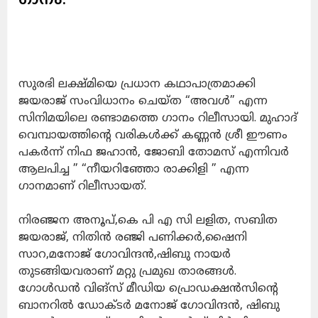
സുരഭി ലക്ഷ്മിയെ പ്രധാന കഥാപാത്രമാക്കി
ജയരാജ് സംവിധാനം ചെയ്ത “അവൾ” എന്ന
സിനിമയിലെ രണ്ടാമത്തെ ഗാനം റിലീസായി. മുഹാദ്
വെമ്പായത്തിന്റെ വരികൾക്ക് കണ്ണൻ ശ്രീ ഈണം
പകർന്ന് നിഫ ജഹാൻ, ജോബി തോമസ് എന്നിവർ
ആലപിച്ച ” “നീയറിഞ്ഞോ രാക്കിളി ” എന്ന
ഗാനമാണ് റിലീസായത്.
നിരഞ്ജന അനൂപ്,കെ പി എ സി ലളിത, സബിത
ജയരാജ്, നിതിൻ രഞ്ജി പണിക്കർ,ഷൈനി
സാറ,മനോജ് ഗോവിന്ദൻ,ഷിബു നായർ
തുടങ്ങിയവരാണ് മറ്റു പ്രമുഖ താരങ്ങൾ.
ഗോൾഡൻ വിങ്സ് മീഡിയ പ്രൊഡക്ഷൻസിന്റെ
ബാനറിൽ ഡോക്ടർ മനോജ് ഗോവിന്ദൻ, ഷിബു