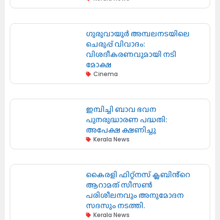
ഗുരുവായൂർ അമ്പലനടയിലെ
ചെരുപ്പ് വിവാദം:
വിശദീകരണവുമായി നടി
മോക്ഷ
Cinema
ഇമ്പിച്ചി ബാവ ഭവന
പുനരുദ്ധാരണ പദ്ധതി:
അപേക്ഷ ക്ഷണിച്ചു
Kerala News
കൈരളി ഫിറ്റ്നസ് ക്ലബിൻ്റെ
ആറാമത് സീസൺ
പരിശീലനവും അനുമോദന
സദസും നടത്തി.
Kerala News