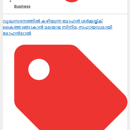
Business
വൃദ്ധസദനത്തിൽ കഴിയുന്ന മോഹൻ ശർമ്മയ്ക്ക്
കൈത്താങ്ങാകാൻ മലയാള സിനിമ; സഹായവുമായി
മോഹൻലാൽ