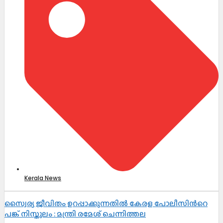
Kerala News
സ്വൈര്യ ജീവിതം ഉറപ്പാക്കുന്നതില്‍ കേരള പോലീസിന്‍റെ
പങ്ക് നിസ്തുലം : മന്ത്രി രമേശ് ചെന്നിത്തല