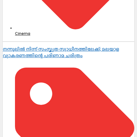
Cinema
നന്നൂലിൽ നിന്ന് സംസ്കൃത സ്വാധീനത്തിലേക്ക്; മലയാള
വ്യാകരണത്തിന്റെ പരിണാമ ചരിത്രം