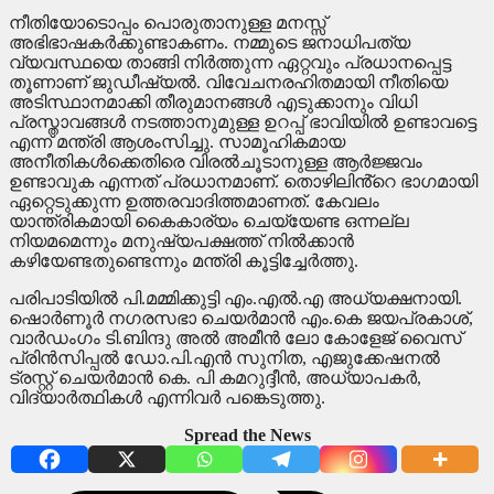
നീതിയോടൊപ്പം പൊരുതാനുള്ള മനസ്സ്
അഭിഭാഷകർക്കുണ്ടാകണം. നമ്മുടെ ജനാധിപത്യ
വ്യവസ്ഥയെ താങ്ങി നിർത്തുന്ന ഏറ്റവും പ്രധാനപ്പെട്ട
തൂണാണ് ജുഡീഷ്യൽ. വിവേചനരഹിതമായി നീതിയെ
അടിസ്ഥാനമാക്കി തീരുമാനങ്ങൾ എടുക്കാനും വിധി
പ്രസ്താവങ്ങൾ നടത്താനുമുള്ള ഉറപ്പ് ഭാവിയിൽ ഉണ്ടാവട്ടെ
എന്ന് മന്ത്രി ആശംസിച്ചു. സാമൂഹികമായ
അനീതികൾക്കെതിരെ വിരൽചൂടാനുള്ള ആർജ്ജവം
ഉണ്ടാവുക എന്നത് പ്രധാനമാണ്. തൊഴിലിൻ്റെ ഭാഗമായി
ഏറ്റെടുക്കുന്ന ഉത്തരവാദിത്തമാണത്. കേവലം
യാന്ത്രികമായി കൈകാര്യം ചെയ്യേണ്ട ഒന്നല്ല
നിയമമെന്നും മനുഷ്യപക്ഷത്ത് നിൽക്കാൻ
കഴിയേണ്ടതുണ്ടെന്നും മന്ത്രി കൂട്ടിച്ചേർത്തു.
പരിപാടിയിൽ പി.മമ്മിക്കുട്ടി എം.എൽ.എ അധ്യക്ഷനായി.
ഷൊർണൂർ നഗരസഭാ ചെയർമാൻ എം.കെ ജയപ്രകാശ്,
വാർഡംഗം ടി.ബിന്ദു അൽ അമീൻ ലോ കോളേജ് വൈസ്
പ്രിൻസിപ്പൽ ഡോ.പി.എൻ സുനിത, എജുക്കേഷനൽ
ട്രസ്റ്റ് ചെയർമാൻ കെ. പി കമറുദ്ദീൻ, അധ്യാപകർ,
വിദ്യാർത്ഥികൾ എന്നിവർ പങ്കെടുത്തു.
Spread the News