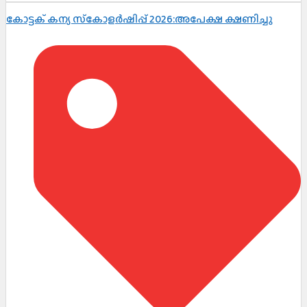
കോട്ടക് കന്യ സ്‌കോളർഷിപ്പ് 2026:അപേക്ഷ ക്ഷണിച്ചു