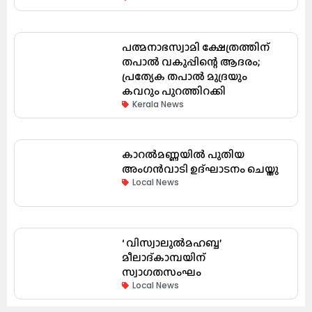
പത്മനാഭസ്വാമി ക്ഷേത്രത്തിന്
തപാൽ വകുപ്പിന്റെ ആദരം;
പ്രത്യേക തപാൽ മുദ്രയും
കവറും പുറത്തിറക്കി
Kerala News
കാറൽമണ്ണയിൽ പുതിയ
അംഗൻവാടി ഉദ്ഘാടനം ചെയ്തു
Local News
‘ വിസ്വാലുൽമഹബ്ബ’
മീലാദ്കാമ്പയിന്
സ്വാഗതസംഘം
Local News