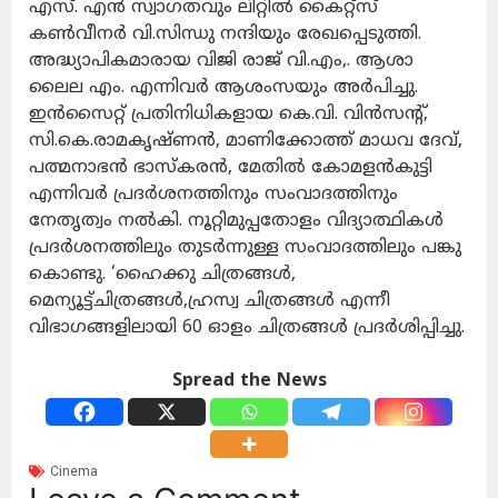
എസ്. എൻ സ്വാഗതവും ലിറ്റിൽ കൈറ്റ്സ്
കൺവീനർ വി.സിന്ധു നന്ദിയും രേഖപ്പെടുത്തി.
അദ്ധ്യാപികമാരായ വിജി രാജ് വി.എം,. ആശാ
ലൈല എം. എന്നിവർ ആശംസയും അർപിച്ചു.
ഇൻസൈറ്റ് പ്രതിനിധികളായ കെ.വി. വിൻസന്റ്,
സി.കെ.രാമകൃഷ്ണൻ, മാണിക്കോത്ത് മാധവ ദേവ്,
പത്മനാഭൻ ഭാസ്കരൻ, മേതിൽ കോമളൻകുട്ടി
എന്നിവർ പ്രദർശനത്തിനും സംവാദത്തിനും
നേതൃത്വം നൽകി. നൂറ്റിമുപ്പതോളം വിദ്യാത്ഥികൾ
പ്രദർശനത്തിലും തുടർന്നുള്ള സംവാദത്തിലും പങ്കു
കൊണ്ടു. ‘ഹൈക്കു ചിത്രങ്ങൾ,
മെന്യൂട്ട്ചിത്രങ്ങൾ,ഹ്രസ്വ ചിത്രങ്ങൾ എന്നീ
വിഭാഗങ്ങളിലായി 60 ഓളം ചിത്രങ്ങൾ പ്രദർശിപ്പിച്ചു.
Spread the News
Cinema