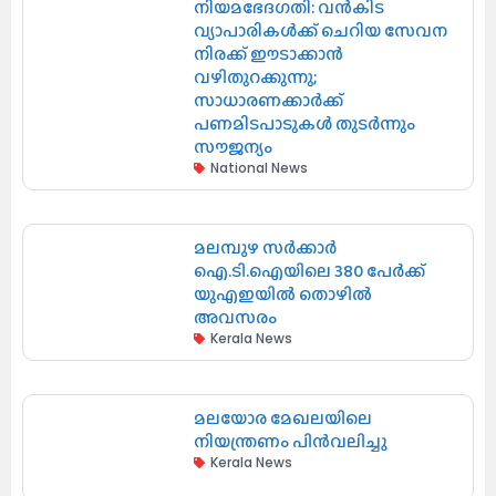
നിയമഭേദഗതി: വൻകിട
വ്യാപാരികൾക്ക് ചെറിയ സേവന
നിരക്ക് ഈടാക്കാൻ
വഴിതുറക്കുന്നു;
സാധാരണക്കാർക്ക്
പണമിടപാടുകൾ തുടർന്നും
സൗജന്യം
National News
മലമ്പുഴ സർക്കാർ
ഐ.ടി.ഐയിലെ 380 പേർക്ക്
യുഎഇയിൽ തൊഴിൽ
അവസരം
Kerala News
മലയോര മേഖലയിലെ
നിയന്ത്രണം പിൻവലിച്ചു
Kerala News