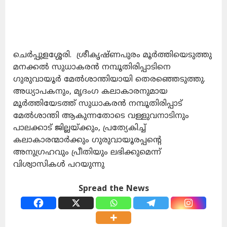
ചെർപ്പുളശ്ശേരി. ശ്രീകൃഷ്ണപുരം മൂർത്തിയെടുത്തു
മനക്കൽ സുധാകരൻ നമ്പൂതിരിപ്പാടിനെ
ഗുരുവായൂർ മേൽശാന്തിയായി തെരഞ്ഞെടുത്തു.
അധ്യാപകനും, മൃദംഗ കലാകാരനുമായ
മൂർത്തിയേടത്ത് സുധാകരൻ നമ്പൂതിരിപ്പാട്
മേൽശാന്തി ആകുന്നതോടെ വള്ളുവനാടിനും
പാലക്കാട് ജില്ലയ്ക്കും, പ്രത്യേകിച്ച്
കലാകാരന്മാർക്കും ഗുരുവായൂരപ്പന്റെ
അനുഗ്രഹവും പ്രീതിയും ലഭിക്കുമെന്ന്
വിശ്വാസികൾ പറയുന്നു
Spread the News