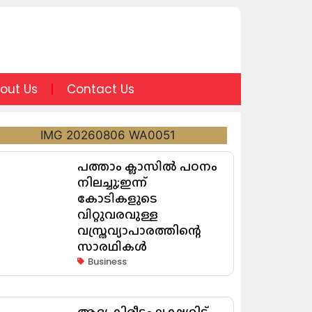
out Us
Contact Us
പത്താം ക്ലാസിൽ പഠനം
നിലച്ചു;ഇന്ന്
കോടികളുടെ
വിറ്റുവരവുള്ള
വസ്ത്രവ്യാപാരത്തിന്റെ
സാരഥികൾ
Business
ആദ്യ കിരീടം ലക്ഷ്യമിട്ട്