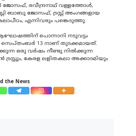
ൻ ജോസഫ്, രവീന്ദ്രനാഥ് വള്ളത്തോൾ,
്രസ്റ്റി ബാബു ജോസഫ്, ട്രസ്റ്റ് അംഗങ്ങളായ
 കലാപീഠം, എന്നിവരും പങ്കെടുത്തു.
ദി ആഘോഷത്തിന് പൊന്നാനി നടുവട്ടം
 സെപ്തംബർ 13 നാണ് തുടക്കമായത്.
ിക്കുന്ന ഒരു വർഷം നീണ്ടു നിൽക്കുന്ന
്മാന്‍ ട്രസ്റ്റും, കേരള ലളിതകലാ അക്കാദമിയും
ad the News