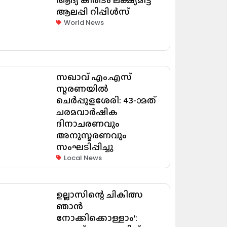
ആലപ്പി റിപ്പിൾസ്
World News
സഖാവ് എം.എസ്
സ്മരണയിൽ
ചെർപ്പുളശേരി: 43-ാമത്
ചരമവാർഷിക
ദിനാചരണവും
അനുസ്മരണവും
സംഘടിപ്പിച്ചു
Local News
ഉല്ലാസിന്റെ ചികിത്സ
ഞാൻ
നോക്കിക്കൊള്ളാം’: