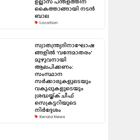
ഉല്ലാസ് പന്തളത്തിന്
കൈത്താങ്ങായി നടൻ
ബാല
Location
സ്വാതന്ത്ര്യദിനാഘോഷ
ങ്ങളിൽ ‘വന്ദേമാതരം’
മുഴുവനായി
ആലപിക്കണം:
സംസ്ഥാന
സർക്കാരുകളുടെയും
വകുപ്പുകളുടെയും
ശ്രദ്ധയ്ക്ക് ചീഫ്
സെക്രട്ടറിയുടെ
നിർദ്ദേശം
Kerala News