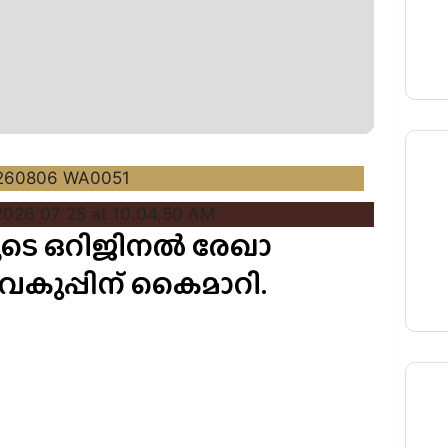
യുടെ ഒറിജിനൽ രേഖാ
 വകുപ്പിന് കൈമാറി.