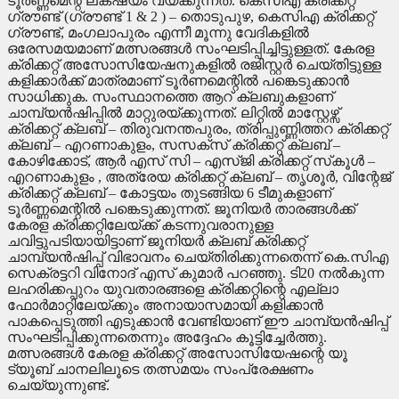
ടൂർണ്ണമെന്റ് ലക്‌ഷ്യം വയ്ക്കുന്നത്. കെസിഎ ക്രിക്കറ്റ്
ഗ്രൗണ്ട് (ഗ്രൗണ്ട് 1 & 2 ) – തൊടുപുഴ, കെസിഎ ക്രിക്കറ്റ്
ഗ്രൗണ്ട്, മംഗലാപുരം എന്നീ മൂന്നു വേദികളിൽ
ഒരേസമയമാണ് മത്സരങ്ങൾ സംഘടിപ്പിച്ചിട്ടുള്ളത്. കേരള
ക്രിക്കറ്റ് അസോസിയേഷനുകളിൽ രജിസ്റ്റർ ചെയ്തിട്ടുള്ള
കളിക്കാർക്ക് മാത്രമാണ് ടൂർണമെന്റിൽ പങ്കെടുക്കാൻ
സാധിക്കുക. സംസ്ഥാനത്തെ ആറ് ക്ലബുകളാണ്
ചാമ്പ്യൻഷിപ്പിൽ മാറ്റുരയ്ക്കുന്നത്. ലിറ്റിൽ മാസ്റ്റേഴ്സ്
ക്രിക്കറ്റ് ക്ലബ് – തിരുവനന്തപുരം, ത്രിപ്പുണ്ണിത്തറ ക്രിക്കറ്റ്
ക്ലബ് – എറണാകുളം, സസക്സ് ക്രിക്കറ്റ് ക്ലബ് –
കോഴിക്കോട്, ആർ എസ് സി – എസ്ജി ക്രിക്കറ്റ് സ്‌കൂൾ –
എറണാകുളം , അത്രേയ ക്രിക്കറ്റ് ക്ലബ് – തൃശൂർ, വിന്റേജ്
ക്രിക്കറ്റ് ക്ലബ് – കോട്ടയം തുടങ്ങിയ 6 ടീമുകളാണ്
ടൂർണ്ണമെന്റിൽ പങ്കെടുക്കുന്നത്. ജൂനിയർ താരങ്ങൾക്ക്
കേരള ക്രിക്കറ്റിലേയ്ക്ക് കടന്നുവരാനുള്ള
ചവിട്ടുപടിയായിട്ടാണ് ജൂനിയർ ക്ലബ് ക്രിക്കറ്റ്
ചാമ്പ്യൻഷിപ്പ് വിഭാവനം ചെയ്തിരിക്കുന്നതെന്ന് കെ.സിഎ
സെക്രട്ടറി വിനോദ് എസ് കുമാർ പറഞ്ഞു. ടി20 നൽകുന്ന
ലഹരിക്കപ്പുറം യുവതാരങ്ങളെ ക്രിക്കറ്റിന്റെ എല്ലാ
ഫോർമാറ്റിലേയ്ക്കും അനായാസമായി കളിക്കാൻ
പാകപ്പെടുത്തി എടുക്കാൻ വേണ്ടിയാണ് ഈ ചാമ്പ്യൻഷിപ്പ്
സംഘടിപ്പിക്കുന്നതെന്നും അദ്ദേഹം കൂട്ടിച്ചേർത്തു.
മത്സരങ്ങൾ കേരള ക്രിക്കറ്റ് അസോസിയേഷന്റെ യൂ
ട്യൂബ് ചാനലിലൂടെ തത്സമയം സംപ്രേക്ഷണം
ചെയ്യുന്നുണ്ട്.