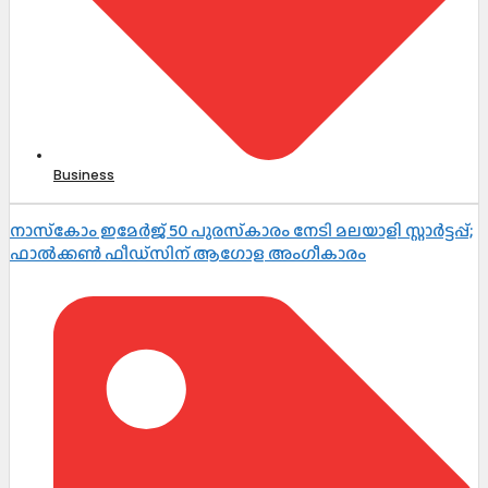
Business
നാസ്‌കോം ഇമേർജ് 50 പുരസ്‌കാരം നേടി മലയാളി സ്റ്റാർട്ടപ്പ്;
ഫാൽക്കൺ ഫീഡ്‌സിന് ആഗോള അംഗീകാരം