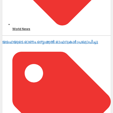
World News
യമഹയുടെ ഓണം സ്പെഷ്യൽ ഓഫറുകൾ പ്രഖ്യാപിച്ചു