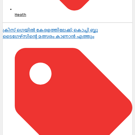
Heath
ക്രിസ് ഗെയിൽ കേരളത്തിലേക്ക്; കൊച്ചി ബ്ലൂ
ടൈഗേഴ്സിന്റെ മത്സരം കാണാൻ എത്തും