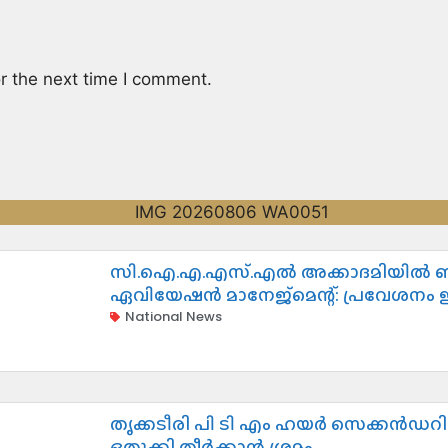
r the next time I comment.
സി.ഐ.എ.എസ്.എൽ അക്കാദമിയിൽ ബ
ഏവിയേഷൻ മാനേജ്മെന്റ്: പ്രവേശനം
National News
തൃക്കടീരി പി ടി എം ഹയർ സെക്കൻഡറി സ്കൂളിലെ വിദ്യാർത്ഥി മർദ്ദനം : കേസ്
ഒതുക്കി തീർക്കാൻ ശ്രമം