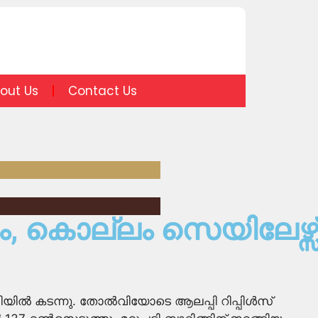
out Us
Contact Us
യം, കൊല്ലം സെയിലേഴ്സ്
െമിയിൽ കടന്നു. തോൽവിയോടെ ആലപ്പി റിപ്പിൾസ്