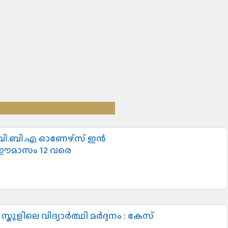
ി.ബി.എ ഓണേഴ്സ് ഇൻ
 ഈമാസം 12 വരെ