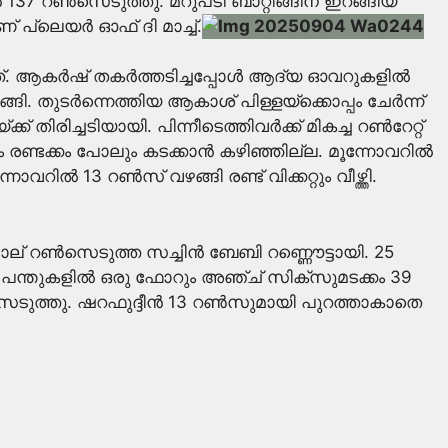
ൽ 137 റൺസെടുത്തു. മറുപടി ബാറ്റിങ്ങിന് ഇറങ്ങിയ
ണ് പ്ലെയർ ഓഫ് ദി മാച്ച്.
്നത്. ആകർഷ് തകർത്തടിച്ചപ്പോൾ ആദ്യ ഓവറുകളിൽ
ങി. തുടർന്നെത്തിയ ആകാശ് പിള്ളയ്ക്കൊപ്പം ചേർന്ന്
തിരിച്ചടിയായി. പിന്നീടെത്തിവർക്ക് മികച്ച റൺറേറ്റ്
രണ്ടക്കം പോലും കടക്കാൻ കഴിഞ്ഞില്ല. മൂന്നോവറിൽ
ിൽ 13 റൺസ് വഴങ്ങി രണ്ട് വിക്കറ്റും വീഴ്ത്തി.
. നാല് റൺസെടുത്ത സച്ചിൻ ബേബി റണ്ണൌട്ടായി. 25
 പന്തുകളിൽ ഒരു ഫോറും അഞ്ച് സിക്സുമടക്കം 39
െടുത്തു. ഷറഫുദ്ദീൻ 13 റൺസുമായി പുറത്താകാതെ