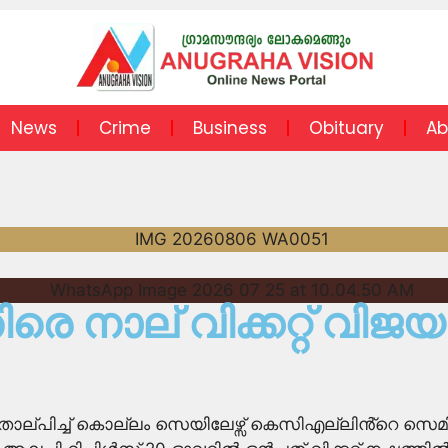
News
Crime
Business
Obituary
Ab
രെ നാല് വിക്കറ്റ് വിജ
ിന് തോല്പിച്ച് കൊല്ലം സെയിലേഴ്സ് കെസിഎല്ലിൻ്റെ സ