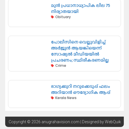
മുൻ പ്രധാനാധ്യാപിക ലീല 75
നിര്യാതയായി
Obituary
പോലീസിനെ വെല്ലുവിളിച്ച്
അർജുൻ ആയങ്കിയെന്ന്
സോഷ്യൽ മീഡിയയിൽ
പ്രചരണം; സ്ഥിരീകരണമില്ല
Crime
ഭാഗ്യക്കുറി നറുക്കെടുപ്പ് ഫലം
അറിയാൻ ഔദ്യോഗിക ആപ്പ്
Kerala News
Copyright © 2026 anugrahavision.com | Designed by
WebQuik