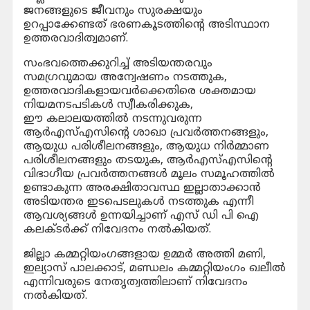
ജനങ്ങളുടെ ജീവനും സുരക്ഷയും
ഉറപ്പാക്കേണ്ടത് ഭരണകൂടത്തിന്റെ അടിസ്ഥാന
ഉത്തരവാദിത്വമാണ്.
സംഭവത്തെക്കുറിച്ച് അടിയന്തരവും
സമഗ്രവുമായ അന്വേഷണം നടത്തുക,
ഉത്തരവാദികളായവർക്കെതിരെ ശക്തമായ
നിയമനടപടികൾ സ്വീകരിക്കുക,
ഈ കലാലയത്തിൽ നടന്നുവരുന്ന
ആർഎസ്എസിന്റെ ശാഖാ പ്രവർത്തനങ്ങളും,
ആയുധ പരിശീലനങ്ങളും, ആയുധ നിർമ്മാണ
പരിശീലനങ്ങളും തടയുക, ആർഎസ്എസിന്റെ
വിഭാഗീയ പ്രവർത്തനങ്ങൾ മൂലം സമൂഹത്തിൽ
ഉണ്ടാകുന്ന അരക്ഷിതാവസ്ഥ ഇല്ലാതാക്കാൻ
അടിയന്തര ഇടപെടലുകൾ നടത്തുക എന്നീ
ആവശ്യങ്ങൾ ഉന്നയിച്ചാണ് എസ് ഡി പി ഐ
കലക്ടർക്ക് നിവേദനം നൽകിയത്.
ജില്ലാ കമ്മറ്റിയംഗങ്ങളായ ഉമ്മർ അത്തി മണി,
ഇല്യാസ് പാലക്കാട്, മണ്ഡലം കമ്മറ്റിയംഗം ഖലീൽ
എന്നിവരുടെ നേതൃത്വത്തിലാണ് നിവേദനം
നൽകിയത്.