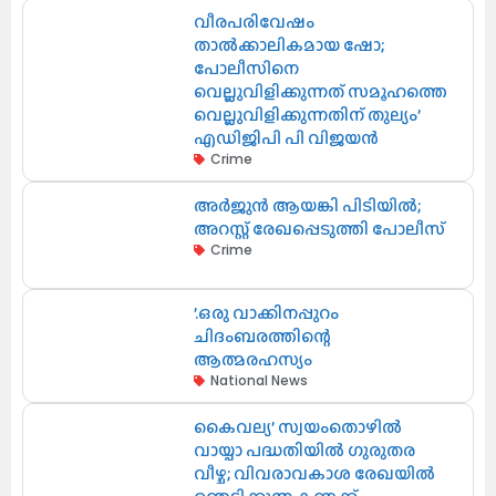
വീരപരിവേഷം
താൽക്കാലികമായ ഷോ;
പോലീസിനെ
വെല്ലുവിളിക്കുന്നത് സമൂഹത്തെ
വെല്ലുവിളിക്കുന്നതിന് തുല്യം’
എഡിജിപി പി വിജയൻ
Crime
അർജുൻ ആയങ്കി പിടിയിൽ;
അറസ്റ്റ് രേഖപ്പെടുത്തി പോലീസ്
Crime
’.ഒരു വാക്കിനപ്പുറം
ചിദംബരത്തിന്റെ
ആത്മരഹസ്യം
National News
കൈവല്യ’ സ്വയംതൊഴിൽ
വായ്പാ പദ്ധതിയിൽ ഗുരുതര
വീഴ്ച; വിവരാവകാശ രേഖയിൽ