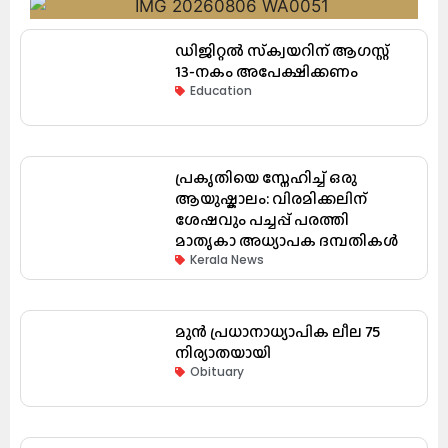
ഡിജിറ്റൽ സ്‌ക്വയറിന് ആഗസ്റ്റ്
13-നകം അപേക്ഷിക്കണം
Education
പ്രകൃതിയെ സ്നേഹിച്ച് ഒരു
ആയുഷ്കാലം: വിരമിക്കലിന്
ശേഷവും പച്ചപ്പ് പരത്തി
മാതൃകാ അധ്യാപക ദമ്പതികൾ
Kerala News
മുൻ പ്രധാനാധ്യാപിക ലീല 75
നിര്യാതയായി
Obituary