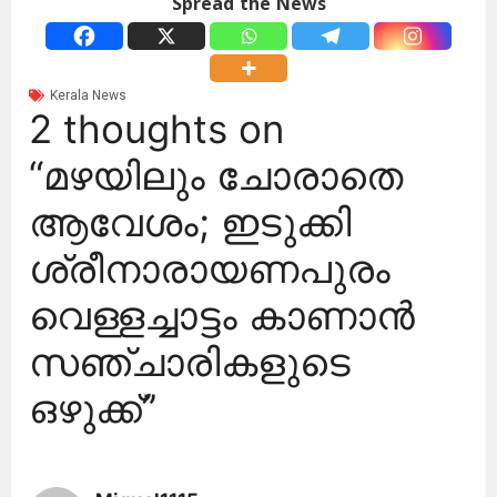
Spread the News
Kerala News
2 thoughts on
“മഴയിലും ചോരാതെ
ആവേശം; ഇടുക്കി
ശ്രീനാരായണപുരം
വെള്ളച്ചാട്ടം കാണാന്‍
സഞ്ചാരികളുടെ
ഒഴുക്ക്”