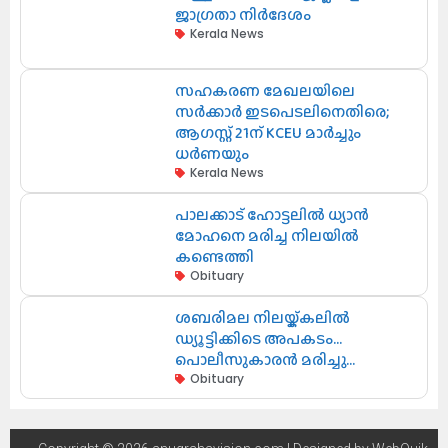
ജാഗ്രതാ നിർദേശം
Kerala News
സഹകരണ മേഖലയിലെ
സർക്കാർ ഇടപെടലിനെതിരെ;
ആഗസ്റ്റ് 21ന് KCEU മാർച്ചും
ധർണയും
Kerala News
പാലക്കാട് ഹോട്ടലിൽ ധ്യാൻ
മോഹനെ മരിച്ച നിലയിൽ
കണ്ടെത്തി
Obituary
ശബരിമല നിലയ്ക്കലിൽ
ഡ്യൂട്ടിക്കിടെ അപകടം…
പൊലീസുകാരൻ മരിച്ചു…
Obituary