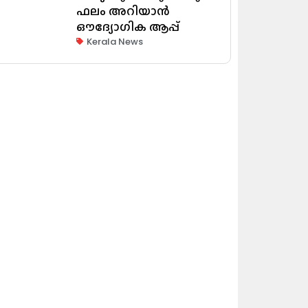
ഫലം അറിയാൻ
ഔദ്യോഗിക ആപ്പ്
Kerala News