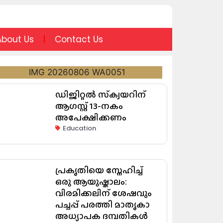
About Us
Contact Us
ഡിജിറ്റൽ സ്‌ക്വയറിന്
ആഗസ്റ്റ് 13-നകം
അപേക്ഷിക്കണം
Education
പ്രകൃതിയെ സ്നേഹിച്ച്
ഒരു ആയുഷ്കാലം:
വിരമിക്കലിന് ശേഷവും
പച്ചപ്പ് പരത്തി മാതൃകാ
അധ്യാപക ദമ്പതികൾ