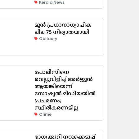
Kerala News
മുൻ പ്രധാനാധ്യാപിക
ലീല 75 നിര്യാതയായി
Obituary
പോലീസിനെ
വെല്ലുവിളിച്ച് അർജുൻ
ആയങ്കിയെന്ന്
സോഷ്യൽ മീഡിയയിൽ
പ്രചരണം;
സ്ഥിരീകരണമില്ല
Crime
ഭാഗ്യക്കുറി നറുക്കെടുപ്പ്