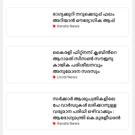
ഭാഗ്യക്കുറി നറുക്കെടുപ്പ് ഫലം
അറിയാൻ ഔദ്യോഗിക ആപ്പ്
Kerala News
കൈരളി ഫിറ്റ്നസ് ക്ലബിൻ്റെ
ആറാമത് സീസൺ സൗജന്യ
കായിക പരിശീലനവും
അനുമോദന സദസും
Local News
സർക്കാർ ആശുപത്രികളിലെ
പേ വാർഡുകൾ ലഭിക്കാനുള്ള
വരുമാന പരിധി ഒഴിവാക്കും :
ആരോഗ്യമന്ത്രി കെ.മുരളീധരൻ
Kerala News