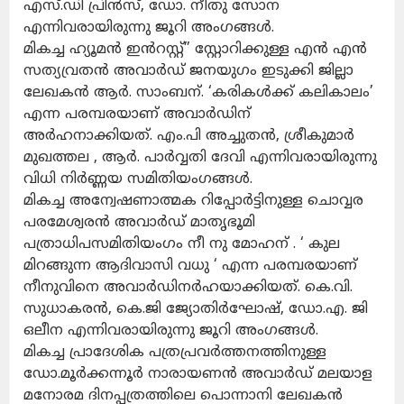
എസ്.ഡി പ്രിൻസ്, ഡോ. നീതു സോന
എന്നിവരായിരുന്നു ജൂറി അംഗങ്ങൾ.
മികച്ച ഹ്യൂമൻ ഇൻറസ്റ്റ്” സ്റ്റോറിക്കുള്ള എൻ എൻ
സത്യവ്രതൻ അവാർഡ് ജനയുഗം ഇടുക്കി ജില്ലാ
ലേഖകൻ ആർ. സാംബന്. ‘കരികൾക്ക് കലികാലം’
എന്ന പരമ്പരയാണ് അവാർഡിന്
അർഹനാക്കിയത്. എം.പി അച്ചുതൻ, ശ്രീകുമാർ
മുഖത്തല , ആർ. പാർവ്വതി ദേവി എന്നിവരായിരുന്നു
വിധി നിർണ്ണയ സമിതിയംഗങ്ങൾ.
മികച്ച അന്വേഷണാത്മക റിപ്പോർട്ടിനുള്ള ചൊവ്വര
പരമേശ്വരൻ അവാർഡ് മാതൃഭൂമി
പത്രാധിപസമിതിയംഗം നീ നു മോഹന് . ‘ കുല
മിറങ്ങുന്ന ആദിവാസി വധു ‘ എന്ന പരമ്പരയാണ്
നീനുവിനെ അവാർഡിനർഹയാക്കിയത്. കെ.വി.
സുധാകരൻ, കെ.ജി ജ്യോതിർഘോഷ്, ഡോ.എ. ജി
ഒലീന എന്നിവരായിരുന്നു ജൂറി അംഗങ്ങൾ.
മികച്ച പ്രാദേശിക പത്രപ്രവര്‍ത്തനത്തിനുള്ള
ഡോ.മൂര്‍ക്കന്നൂര്‍ നാരായണന്‍ അവാര്‍ഡ് മലയാള
മനോരമ ദിനപ്പത്രത്തിലെ പൊന്നാനി ലേഖകന്‍