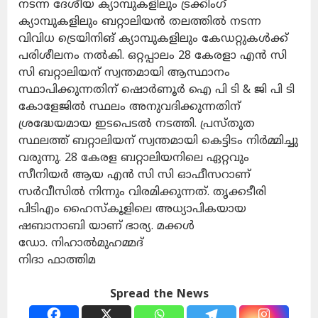
നടന്ന ദേശീയ ക്യാമ്പുകളിലും ട്രക്കിംഗ്
ക്യാമ്പുകളിലും ബറ്റാലിയൻ തലത്തിൽ നടന്ന
വിവിധ ട്രെയിനിങ് ക്യാമ്പുകളിലും കേഡറ്റുകൾക്ക്
പരിശീലനം നൽകി. ഒറ്റപ്പാലം 28 കേരളാ എൻ സി
സി ബറ്റാലിയന് സ്വന്തമായി ആസ്ഥാനം
സ്ഥാപിക്കുന്നതിന് ഷൊർണൂർ ഐ പി ടി & ജി പി ടി
കോളേജിൽ സ്ഥലം അനുവദിക്കുന്നതിന്
ശ്രദ്ധേയമായ ഇടപെടൽ നടത്തി. പ്രസ്തുത
സ്ഥലത്ത് ബറ്റാലിയന് സ്വന്തമായി കെട്ടിടം നിർമ്മിച്ചു
വരുന്നു. 28 കേരള ബറ്റാലിയനിലെ ഏറ്റവും
സീനിയർ ആയ എൻ സി സി ഓഫീസറാണ്
സർവീസിൽ നിന്നും വിരമിക്കുന്നത്. തൃക്കടീരി
പിടിഎം ഹൈസ്കൂളിലെ അധ്യാപികയായ
ഷബാനാബി യാണ് ഭാര്യ. മക്കൾ
ഡോ. നിഹാൽമുഹമ്മദ്
നിദാ ഫാത്തിമ
Spread the News