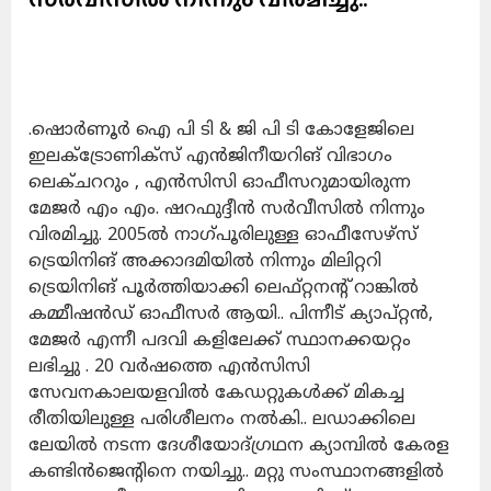
.ഷൊർണൂർ ഐ പി ടി & ജി പി ടി കോളേജിലെ
ഇലക്ട്രോണിക്സ് എൻജിനീയറിങ് വിഭാഗം
ലെക്ചററും , എൻസിസി ഓഫീസറുമായിരുന്ന
മേജർ എം എം. ഷറഫുദ്ദീൻ സർവീസിൽ നിന്നും
വിരമിച്ചു. 2005ൽ നാഗ്പൂരിലുള്ള ഓഫീസേഴ്സ്
ട്രെയിനിങ് അക്കാദമിയിൽ നിന്നും മിലിറ്ററി
ട്രെയിനിങ് പൂർത്തിയാക്കി ലെഫ്റ്റനന്റ് റാങ്കിൽ
കമ്മീഷൻഡ് ഓഫീസർ ആയി.. പിന്നീട് ക്യാപ്റ്റൻ,
മേജർ എന്നീ പദവി കളിലേക്ക് സ്ഥാനക്കയറ്റം
ലഭിച്ചു . 20 വർഷത്തെ എൻസിസി
സേവനകാലയളവിൽ കേഡറ്റുകൾക്ക് മികച്ച
രീതിയിലുള്ള പരിശീലനം നൽകി.. ലഡാക്കിലെ
ലേയിൽ നടന്ന ദേശീയോദ്ഗ്രഥന ക്യാമ്പിൽ കേരള
കണ്ടിൻജെന്റിനെ നയിച്ചു.. മറ്റു സംസ്ഥാനങ്ങളിൽ