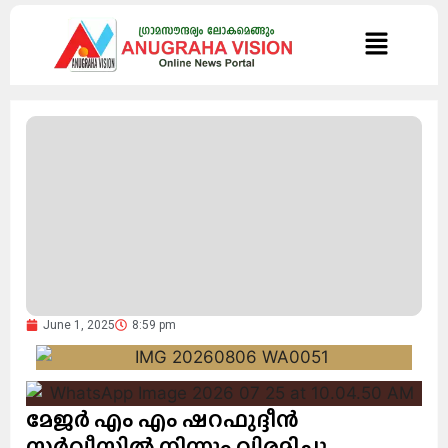
June 1, 2025
8:59 pm
മേജർ എം എം ഷറഫുദ്ദീൻ
സർവീസിൽ നിന്നും വിരമിച്ചു..