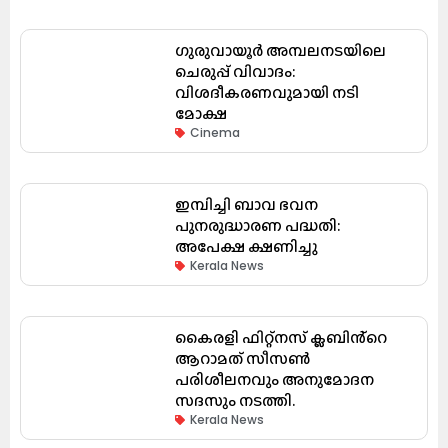
ഗുരുവായൂർ അമ്പലനടയിലെ
ചെരുപ്പ് വിവാദം:
വിശദീകരണവുമായി നടി
മോക്ഷ
Cinema
ഇമ്പിച്ചി ബാവ ഭവന
പുനരുദ്ധാരണ പദ്ധതി:
അപേക്ഷ ക്ഷണിച്ചു
Kerala News
കൈരളി ഫിറ്റ്നസ് ക്ലബിൻ്റെ
ആറാമത് സീസൺ
പരിശീലനവും അനുമോദന
സദസും നടത്തി.
Kerala News