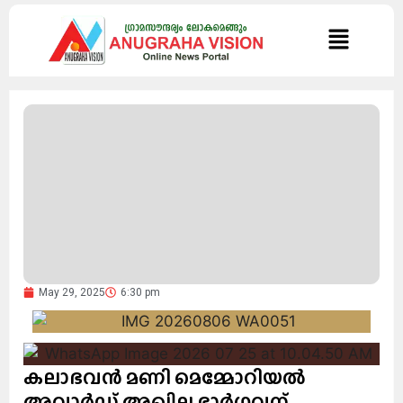
May 29, 2025
6:30 pm
കലാഭവൻ മണി മെമ്മോറിയൽ
അവാർഡ് അഖില ഭാർഗവന്.