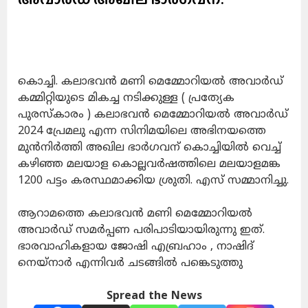
കൊച്ചി. കലാഭവൻ മണി മെമ്മോറിയൽ അവാർഡ്
കമ്മിറ്റിയുടെ മികച്ച നടിക്കുള്ള ( പ്രത്യേക
പുരസ്കാരം ) കലാഭവൻ മെമ്മോറിയൽ അവാർഡ്
2024 പ്രേമലു എന്ന സിനിമയിലെ അഭിനയത്തെ
മുൻനിർത്തി അഖില ഭാർഗവന് കൊച്ചിയിൽ വെച്ച്
കഴിഞ്ഞ മലയാള കൊല്ലവർഷത്തിലെ മലയാളമങ്ക
1200 പട്ടം കരസ്ഥമാക്കിയ ശ്രുതി. എസ് സമ്മാനിച്ചു.
ആറാമത്തെ കലാഭവൻ മണി മെമ്മോറിയൽ
അവാർഡ് സമർപ്പണ പരിപാടിയായിരുന്നു ഇത്.
ഭാരവാഹികളായ ജോഷി എബ്രഹാം , നാഷിദ്
നെയ്നാർ എന്നിവർ ചടങ്ങിൽ പങ്കെടുത്തു
Spread the News