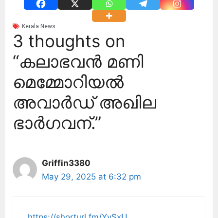
Kerala News
3 thoughts on
“കലാഭവൻ മണി
മെമ്മോറിയൽ
അവാർഡ് അഖില
ഭാർഗവന്.”
Griffin3380
May 29, 2025 at 6:32 pm
https://shorturl.fm/YvSxU