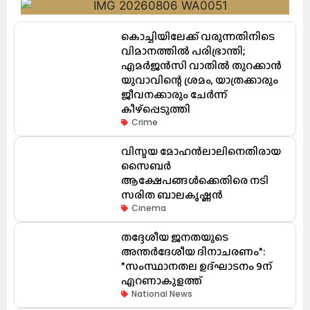
കൊച്ചിയിലേക്ക് വരുന്നതിനിടെ
വിമാനത്തിൽ പരിഭ്രാന്തി;
എമർജൻസി വാതിൽ തുറക്കാൻ
യുവാവിന്റെ ശ്രമം, യാത്രക്കാരും
ജീവനക്കാരും ചേർന്ന്
കീഴ്പ്പെടുത്തി
Crime
വിസ്മയ മോഹൻലാലിനെതിരായ
സൈബർ
ആക്ഷേപങ്ങൾക്കെതിരെ നടി
സരിത ബാലകൃഷ്ണൻ
Cinema
തദ്ദേശീയ ജനതയുടെ
അന്തർദേശീയ ദിനാചരണം*:
*സംസ്ഥാനതല ഉദ്ഘാടനം 9ന്
എറണാകുളത്ത്
National News