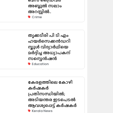
അബ്ദുൽ സലാം
അറസ്റ്റിൽ..
Crime
തൃക്കടീരി പി ടി എം
ഹയർസെക്കൻഡറി
സ്കൂൾ വിദ്യാർഥിയെ
മർദ്ദിച്ച അധ്യാപകന്
സസ്പെൻഷൻ
Education
കേരളത്തിലെ കോഴി
കർഷകർ
പ്രതിസന്ധിയിൽ;
അടിയന്തര ഇടപെടൽ
ആവശ്യപ്പെട്ട് കർഷകർ
Kerala News