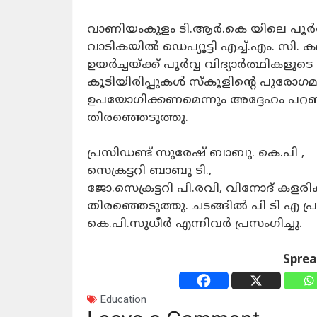
വാണിയംകുളം ടി.ആർ.കെ യിലെ പൂർവ്വ
വാടികയിൽ ഡെപ്യൂട്ടി എച്ച്.എം. സി.
ഉയർച്ചയ്ക്ക് പൂർവ്വ വിദ്യാർത്ഥികളുട
കൂടിയിരിപ്പുകൾ സ്കൂളിന്റെ പുരോഗ
ഉപയോഗിക്കണമെന്നും അദ്ദേഹം പറ
തിരഞ്ഞെടുത്തു.
പ്രസിഡണ്ട് സുരേഷ് ബാബു. കെ.പി ,
സെക്രട്ടറി ബാബു ടി.,
ജോ.സെക്രട്ടറി പി.രവി, വിനോദ് കളര
തിരഞ്ഞെടുത്തു. ചടങ്ങിൽ പി ടി എ പ്
കെ.പി.സുധീർ എന്നിവർ പ്രസംഗിച്ചു.
Spre
Education