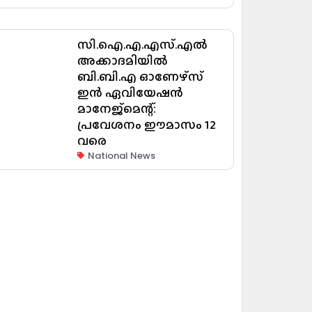
സി.ഐ.എ.എസ്.എൽ
അക്കാദമിയിൽ
ബി.ബി.എ ഓണേഴ്സ്
ഇൻ ഏവിയേഷൻ
മാനേജ്മെന്റ്:
പ്രവേശനം ഈമാസം 12
വരെ
National News