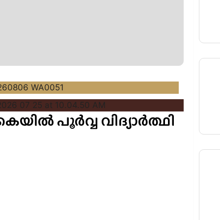
യിൽ പൂർവ്വ വിദ്യാർത്ഥി