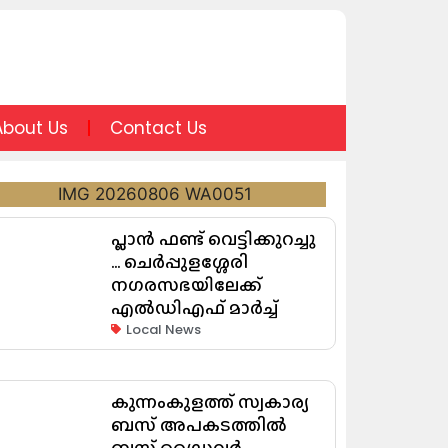
About Us
Contact Us
പ്ലാൻ ഫണ്ട് വെട്ടിക്കുറച്ചു
… ചെർപ്പുളശ്ശേരി
നഗരസഭയിലേക്ക്
എൽഡിഎഫ് മാർച്ച്
Local News
കുന്നംകുളത്ത് സ്വകാര്യ
ബസ് അപകടത്തിൽ
ബസ് ഡ്രൈവർ