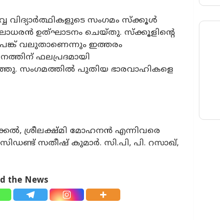
 വിദ്യാർത്ഥികളുടെ സംഗമം സ്ക്കൂൾ
 കലാധരൻ ഉത്ഘാടനം ചെയ്തു. സ്ക്കൂളിന്റെ
െ പങ്ക് വലുതാണെന്നും ഇത്തരം
മനത്തിന് ഫലപ്രദമായി
ഞ്ഞു. സംഗമത്തിൽ പുതിയ ഭാരവാഹികളെ
ിക്കൽ, ശ്രീലക്ഷ്മി മോഹനൻ എന്നിവരെ
രസിഡണ്ട് സതീഷ് കുമാർ. സി.പി, പി. റസാഖ്,
ad the News