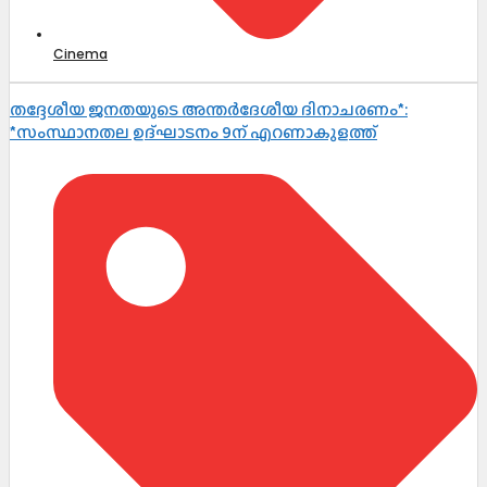
Cinema
തദ്ദേശീയ ജനതയുടെ അന്തർദേശീയ ദിനാചരണം*:
*സംസ്ഥാനതല ഉദ്ഘാടനം 9ന് എറണാകുളത്ത്