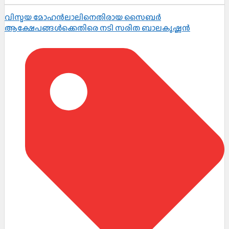
വിസ്മയ മോഹൻലാലിനെതിരായ സൈബർ
ആക്ഷേപങ്ങൾക്കെതിരെ നടി സരിത ബാലകൃഷ്ണൻ