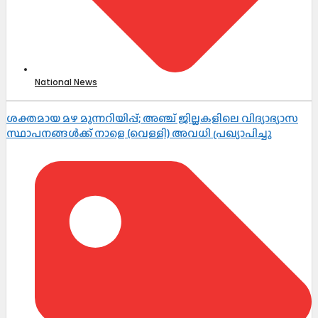
National News
ശക്തമായ മഴ മുന്നറിയിപ്പ്; അഞ്ച് ജില്ലകളിലെ വിദ്യാഭ്യാസ
സ്ഥാപനങ്ങൾക്ക് നാളെ (വെള്ളി) അവധി പ്രഖ്യാപിച്ചു