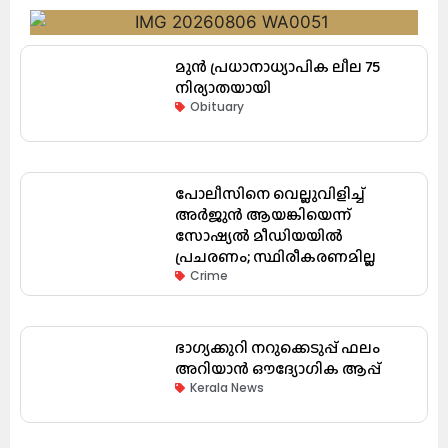
മുൻ പ്രധാനാധ്യാപിക ലീല 75
നിര്യാതയായി
Obituary
പോലീസിനെ വെല്ലുവിളിച്ച്
അർജുൻ ആയങ്കിയെന്ന്
സോഷ്യൽ മീഡിയയിൽ
പ്രചരണം; സ്ഥിരീകരണമില്ല
Crime
ഭാഗ്യക്കുറി നറുക്കെടുപ്പ് ഫലം
അറിയാൻ ഔദ്യോഗിക ആപ്പ്
Kerala News