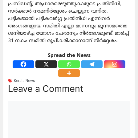
പ്രസിഡന്റ്, ആധാരമെഴുത്തുകാരുടെ പ്രതിനിധി,
സർക്കാർ നാമനിർദ്ദേശം ചെയ്യുന്ന വനിത,
പട്ടികജാതി പട്ടികവർഗ്ഗ പ്രതിനിധി എന്നിവർ
അംഗങ്ങളായ സമിതി എല്ലാ മാസവും മൂന്നാമത്തെ
ശനിയാഴ്ച്ച യോഗം ചേരാനും നിർദേശമുണ്ട്. മാർച്ച്
31 നകം സമിതി രൂപീകരിക്കാനാണ് നിർദ്ദേശം.
Spread the News
Kerala News
Leave a Comment