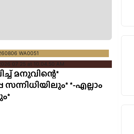
ച് മനുവിന്റെ*
്പ സന്നിധിയിലും* *-എല്ലാം
ും*