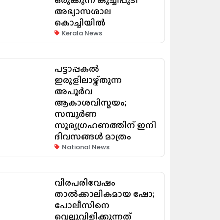
അഭ്യാസശാല
കൊച്ചിയിൽ
Kerala News
പട്ടാപ്പകൽ
ഇരുളിലാഴ്ത്തുന്ന
അപൂർവ
ആകാശവിസ്മയം;
സമ്പൂർണ
സൂര്യഗ്രഹണത്തിന് ഇനി
ദിവസങ്ങൾ മാത്രം
National News
വീരപരിവേഷം
താൽക്കാലികമായ ഷോ;
പോലീസിനെ
വെല്ലുവിളിക്കുന്നത്