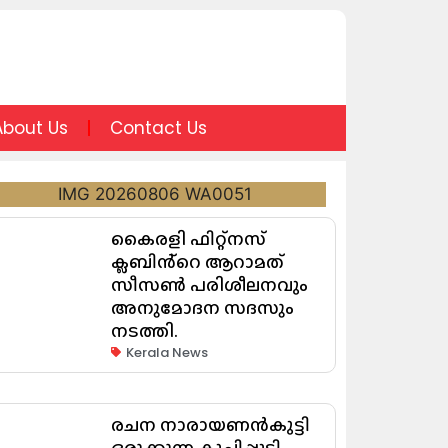
About Us
Contact Us
കൈരളി ഫിറ്റ്നസ്
ക്ലബിൻ്റെ ആറാമത്
സീസൺ പരിശീലനവും
അനുമോദന സദസും
നടത്തി.
Kerala News
രചന നാരായണൻകുട്ടി
ഒരുക്കുന്ന കുച്ചിപ്പുടി