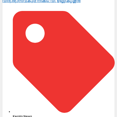
വിദ്യാഭ്യാസവകുപ്പ് നീക്കം: വി. ഉണ്ണികൃഷ്ണൻ
Kerala News