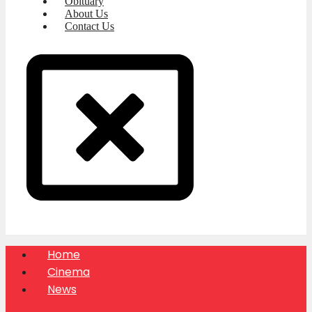
Obituary
About Us
Contact Us
Home
Cinema
News