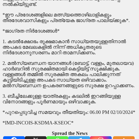
നൽകിയിട്ടുണ്ട്.
*ഈ പ്രദേശങ്ങളിലെ മത്സ്യത്തൊഴിലാളികളും
തീരദേശവാസികളും പ്രത്യേക ജാഗ്രത പാലിയ്ക്കുക*.
*ജാഗ്രത നിർദേശങ്ങൾ*
1. കടൽക്ഷോഭം രൂക്ഷമാകാൻ സാധ്യതയുള്ളതിനാൽ
അപകട മേഖലകളിൽ നിന്ന് അധികൃതരുടെ
നിർദേശാനുസരണം മാറി താമസിക്കണം.
2. മൽസ്യബന്ധന യാനങ്ങൾ (ബോട്ട്, വള്ളം, മുതലായവ)
ഹാർബറിൽ സുരക്ഷിതമായി കെട്ടിയിട്ട് സൂക്ഷിക്കുക.
വള്ളങ്ങൾ തമ്മിൽ സുരക്ഷിത അകലം പാലിക്കുന്നത്
കൂട്ടിയിടിച്ചുള്ള അപകട സാധ്യത ഒഴിവാക്കാം.
മൽസ്യബന്ധന ഉപകരണങ്ങളുടെ സുരക്ഷ ഉറപ്പാക്കണം.
3. ബീച്ചിലേക്കുള്ള യാത്രകളും കടലിൽ ഇറങ്ങിയുള്ള
വിനോദങ്ങളും പൂർണമായും ഒഴിവാക്കുക.
*പുറപ്പെടുവിച്ച സമയവും തീയതിയും: 06.00 PM 02/10/2024*
*IMD-INCOIS-KSDMA-KSEOC*
Spread the News