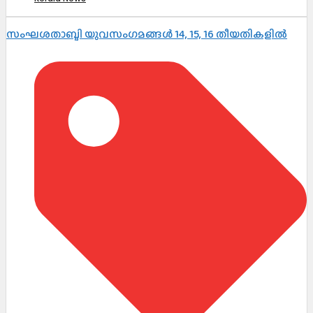
സംഘശതാബ്ദി യുവസംഗമങ്ങള്‍ 14, 15, 16 തീയതികളില്‍