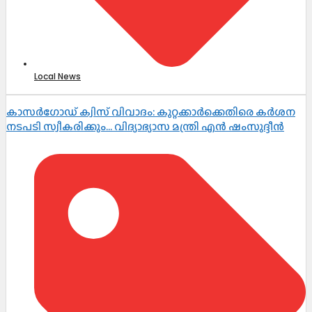
Local News
കാസർഗോഡ് ക്വിസ് വിവാദം: കുറ്റക്കാർക്കെതിരെ കർശന
നടപടി സ്വീകരിക്കും… വിദ്യാഭ്യാസ മന്ത്രി എൻ ഷംസുദ്ദീൻ