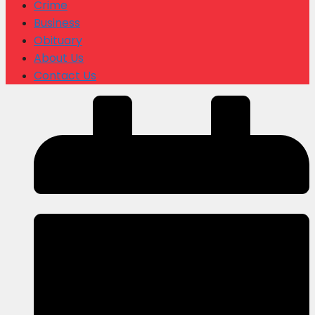
Crime
Business
Obituary
About Us
Contact Us