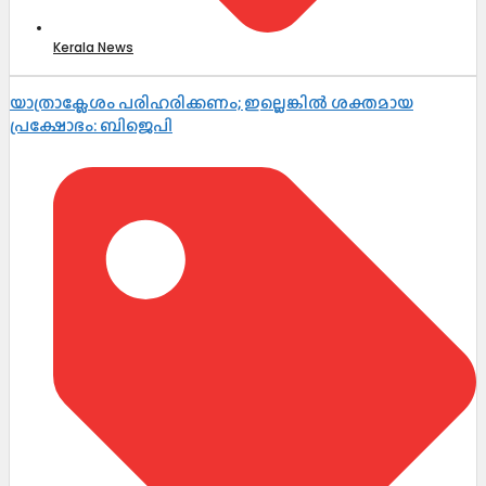
Kerala News
യാത്രാക്ലേശം പരിഹരിക്കണം; ഇല്ലെങ്കിൽ ശക്തമായ
പ്രക്ഷോഭം: ബിജെപി